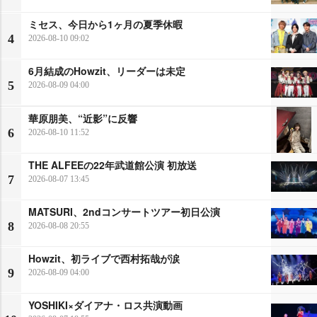
ミセス、今日から1ヶ月の夏季休暇
4
2026-08-10 09:02
6月結成のHowzit、リーダーは未定
5
2026-08-09 04:00
華原朋美、“近影”に反響
6
2026-08-10 11:52
THE ALFEEの22年武道館公演 初放送
7
2026-08-07 13:45
MATSURI、2ndコンサートツアー初日公演
8
2026-08-08 20:55
Howzit、初ライブで西村拓哉が涙
9
2026-08-09 04:00
YOSHIKI×ダイアナ・ロス共演動画