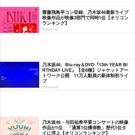
齋藤飛鳥卒コン収録、乃木坂46最新ライブ
映像作品が映像3部門で同時1位【オリコン
ランキング】
2023-11-02
乃木坂46、Blu-ray＆DVD『13th YEAR BI
RTHDAY LIVE』【全6種】ジャケットアー
トワーク公開 11万人動員の新体制初ライ
ブ
2026-04-09
乃木坂46・与田祐希卒業コンサートの映像
作品が1位 「通算1位獲得数」歴代1位タ
イに浮上【オリコンランキング】