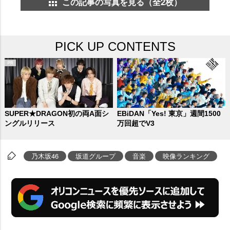
この記事の写真を見る（全2枚）
PICK UP CONTENTS
SUPER★DRAGON初の両A面シ
EBiDAN「Yes! 東京」週間1500
ングルリリース
万回超でV3
乃木坂46
坂道グループ
音楽
映像ランキング