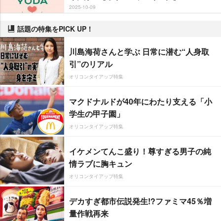
2025-10-09
話題の特集をPICK UP！
川島海荷さんと学ぶ 日常に潜む“人身取
引”のリアル
オリコンタイアップ特集
マクドナルドが40年にわたり支える「小
学生の甲子園」
オリコンタイアップ特集
イケメンてんこ盛り！尊すぎる男子の純
情ラブに胸キュン
オリコンタイアップ特集
デカすぎ都市伝説発生!?ファミマ45％増
量作戦再来