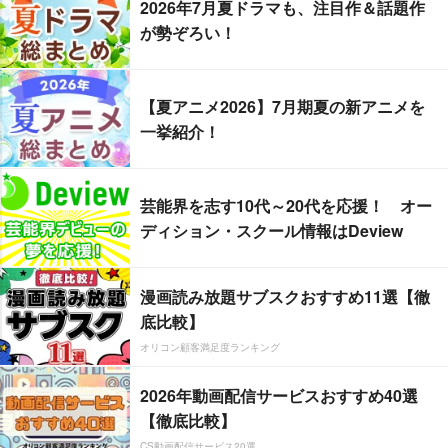
2026年7月夏ドラマも、注目作＆話題作
が勢ぞろい！
【夏アニメ2026】7月期夏の新アニメを
一挙紹介！
芸能界を志す10代～20代を応援！ オー
ディション・スクール情報はDeview
漫画読み放題サブスクおすすめ11選【徹
底比較】
オリコン顧客満足度ランキング
2026年動画配信サービスおすすめ40選
【徹底比較】
CS動画配信サービス20選