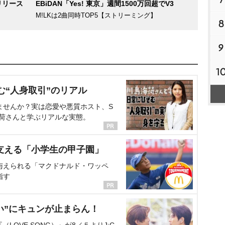
リリース
EBiDAN「Yes! 東京」週間1500万回超でV3
M!LKは2曲同時TOP5【ストリーミング】
8
9
1
む“人身取引”のリアル
ませんか？実は恋愛や悪質ホスト、S
海荷さんと学ぶリアルな実態。
支える「小学生の甲子園」
与えられる「マクドナルド・ワッペ
指す
い”にキュンが止まらん！
OVE SONG）』が8／５よりJ:C