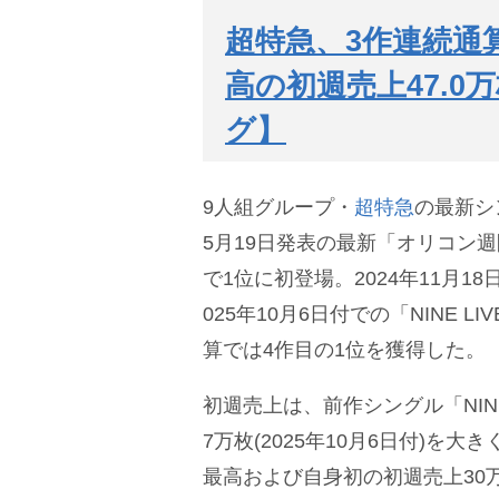
超特急、3作連続通
高の初週売上47.
グ】
9人組グループ・
超特急
の最新シ
5月19日発表の最新「オリコン
で1位に初登場。2024年11月18
025年10月6日付での「NINE L
算では4作目の1位を獲得した。
初週売上は、前作シングル「NINE 
7万枚(2025年10月6日付)を大
最高および自身初の初週売上30