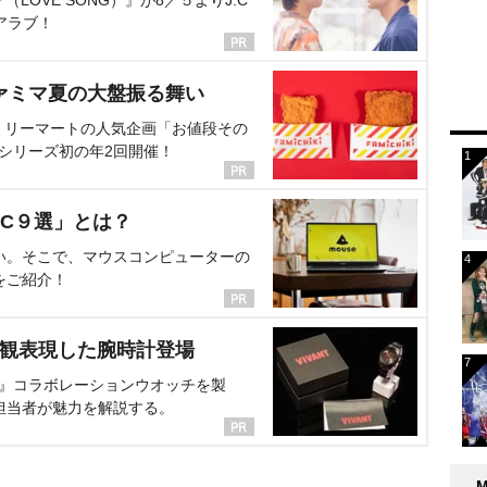
アラブ！
ァミマ夏の大盤振る舞い
ミリーマートの人気企画「お値段その
、シリーズ初の年2回開催！
C９選」とは？
い。そこで、マウスコンピューターの
をご紹介！
界観表現した腕時計登場
NT』コラボレーションウオッチを製
担当者が魅力を解説する。