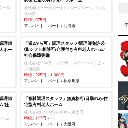
必須/日勤のみ/グループホーム
ムール
株式会社ケーサポート/グループホーム コマク
サの家
時給1,075円
アルバイト・パート / 北海道
/調理師
「週2から可」調理スタッフ/調理師免許必
須/シフト相談可/介護付き有料老人ホーム/
老人ホー
社会保障完備
株式会社日本ライフデザイン/アーバンリビン
グ相模原
時給1,225円～1,300円
アルバイト・パート / 神奈川県
/調理師
「福祉調理スタッフ」無資格可/日勤のみ/住
宅型有料老人ホーム
ム/社
株式会社BISCUSS/HIBISU東太田
時給1,177円～
ホーム
アルバイト・パート / 大阪府