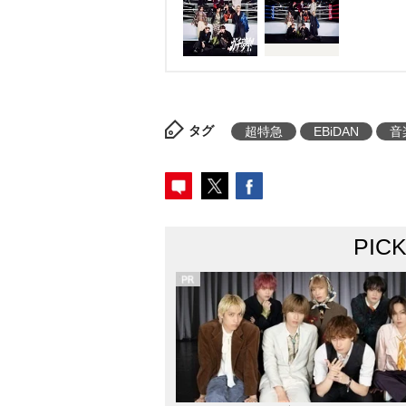
タグ
超特急
EBiDAN
音
PIC