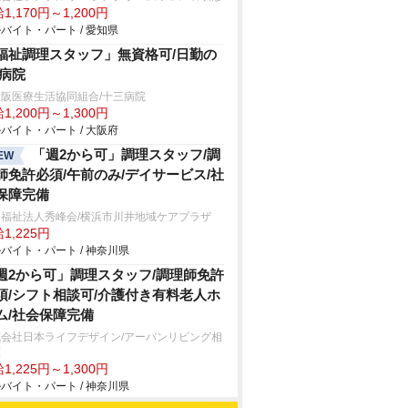
1,170円～1,200円
バイト・パート / 愛知県
福祉調理スタッフ」無資格可/日勤の
/病院
阪医療生活協同組合/十三病院
1,200円～1,300円
バイト・パート / 大阪府
「週2から可」調理スタッフ/調
EW
師免許必須/午前のみ/デイサービス/社
保障完備
会福祉法人秀峰会/横浜市川井地域ケアプラザ
1,225円
バイト・パート / 神奈川県
週2から可」調理スタッフ/調理師免許
須/シフト相談可/介護付き有料老人ホ
ム/社会保障完備
式会社日本ライフデザイン/アーバンリビング相
原
1,225円～1,300円
バイト・パート / 神奈川県