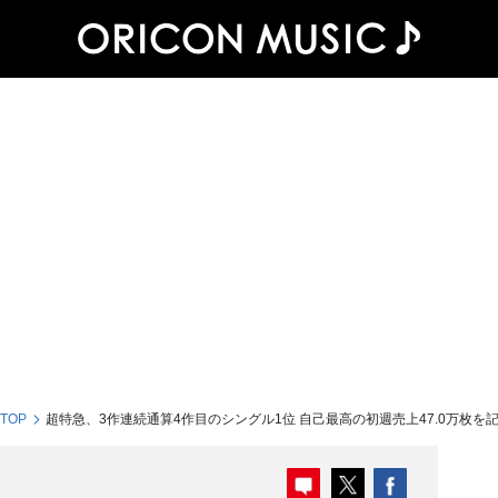
 TOP
超特急、3作連続通算4作目のシングル1位 自己最高の初週売上47.0万枚