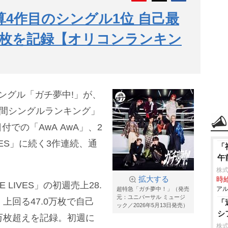
算4作目のシングル1位 自己最
0万枚を記録【オリコンランキン
ングル「ガチ夢中!」が、
週間シングルランキング」
日付での「AwA AwA」、2
IVES」に続く3作連続、通
「
午
株
拡大する
時給
LIVES」の初週売上28.
アル
超特急「ガチ夢中！」（発売
元：ユニバーサル ミュージ
きく上回る47.0万枚で自己
「
ック／2026年5月13日発売）
シ
万枚超えを記録。初週に
株式