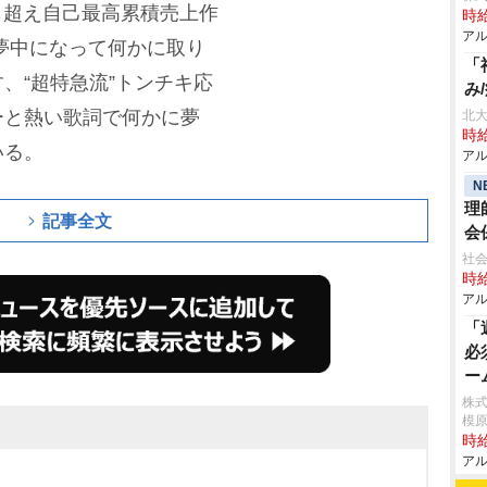
枚も超え自己最高累積売上作
時給
アル
夢中になって何かに取り
「
、“超特急流”トンチキ応
み
ーと熱い歌詞で何かに夢
北大
時給
いる。
アル
N
理
記事全文
会
社
時給
アル
「
必
ー
株
模
時給
アル