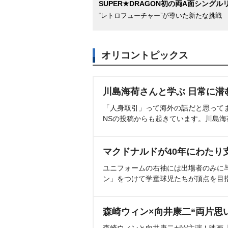
SUPER★DRAGON初の両A面シングル
“レトロフューチャー”が導いた新たな挑戦
オリコントピックス
川島海荷さんと学ぶ 日常に潜
「人身取引」って海外の話だと思って
NSの投稿からも起きています。川島
マクドナルドが40年にわたり
ユニフォームの右袖には出場者のみに
ン」をつけて学童球児たちが頂点を目
森崎ウィン×向井康二“両片思
森崎ウィンと向井康二がW主演！映画『（L