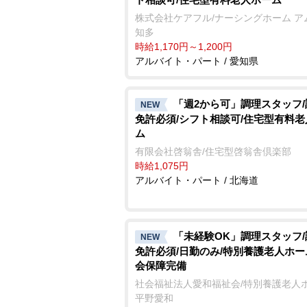
株式会社ケアフル/ナーシングホーム ア
知多
時給1,170円～1,200円
アルバイト・パート / 愛知県
「週2から可」調理スタッフ
NEW
免許必須/シフト相談可/住宅型有料
ム
有限会社啓翁舎/住宅型啓翁舎倶楽部
時給1,075円
アルバイト・パート / 北海道
「未経験OK」調理スタッフ
NEW
免許必須/日勤のみ/特別養護老人ホー
会保障完備
社会福祉法人愛和福祉会/特別養護老人
平野愛和