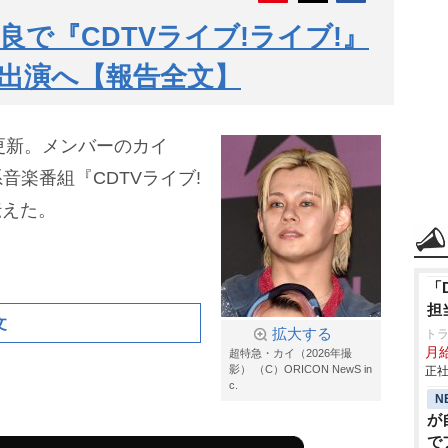
で『CDTVライブ!ライブ!』
で出演へ【報告全文】
更新。メンバーのカイ
音楽番組『CDTVライブ!
伝えた。
「
担
文
拡大する
ト
月給
超特急・カイ（2026年撮
影） （C）ORICON NewS in
正社
c.
N
が
で