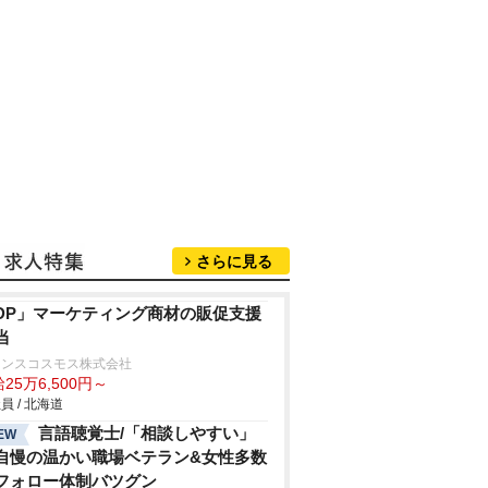
さらに見る
DP」マーケティング商材の販促支援
当
ランスコスモス株式会社
25万6,500円～
員 / 北海道
言語聴覚士/「相談しやすい」
EW
自慢の温かい職場ベテラン&女性多数
フォロー体制バツグン