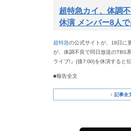
超特急カイ、体調不良
休演 メンバー8人
超特急
の公式サイトが、18日に
が、体調不良で同日放送のTBS系
ライブ!』(後7:00)を休演すると
■報告全文
記事全