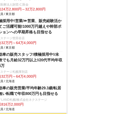
医療法人財団 仁医会
24万2,800円～32万2,800円
員 / 東京都
極採用中!営業/⏩️営業、販売経験活か
てご活躍可能!1000万円越えや幹部ポ
ションへの早期昇格も目指せる
クステージ世田谷店
32万円～64万4,000円
員 / 東京都
動車の販売スタッフ/積極採用中!/未
験でも月給32万円以上!/20代平均年収
5万
クステージ札幌厚別店
32万円～64万4,000円
員 / 北海道
動車の販売営業/平均年齢29.3歳/転居
無い転職で年収800万円も目指せる
V LAND札幌/株式会社ネクステージ
816万2,000円
員 / 北海道