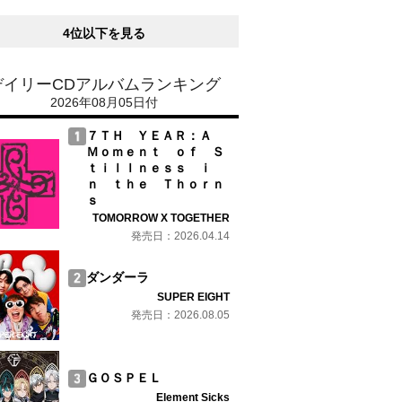
4位以下を見る
デイリーCDアルバムランキング
2026年08月05日付
７ＴＨ ＹＥＡＲ：Ａ
Ｍｏｍｅｎｔ ｏｆ Ｓ
ｔｉｌｌｎｅｓｓ ｉ
ｎ ｔｈｅ Ｔｈｏｒｎ
ｓ
TOMORROW X TOGETHER
発売日：2026.04.14
ダンダーラ
SUPER EIGHT
発売日：2026.08.05
ＧＯＳＰＥＬ
Element Sicks