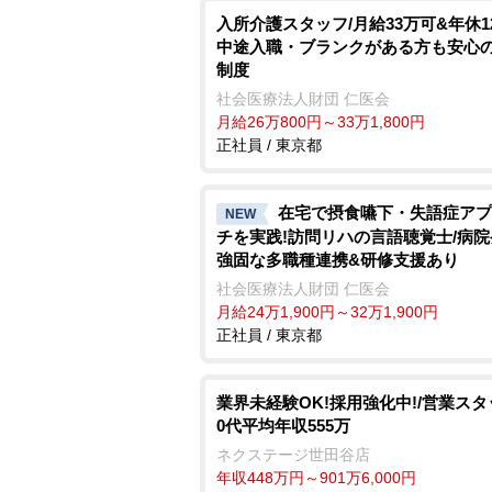
入所介護スタッフ/月給33万可&年休12
中途入職・ブランクがある方も安心
制度
社会医療法人財団 仁医会
月給26万800円～33万1,800円
正社員 / 東京都
在宅で摂食嚥下・失語症アプ
NEW
チを実践!訪問リハの言語聴覚士/病
強固な多職種連携&研修支援あり
社会医療法人財団 仁医会
月給24万1,900円～32万1,900円
正社員 / 東京都
業界未経験OK!採用強化中!/営業スタ
0代平均年収555万
ネクステージ世田谷店
年収448万円～901万6,000円