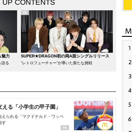
K UP CONTENTS
1
る魅力
SUPER★DRAGON初の両A面シングルリリース
2
を語る
“レトロフューチャー”が導いた新たな挑戦
3
4
5
支える「小学生の甲子園」
与えられる「マクドナルド・ワッペ
6
指す