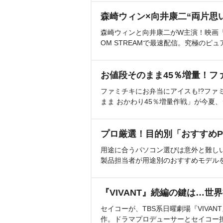
森崎ウィン×向井康二“両片思
森崎ウィンと向井康二がW主演！映画『（L
OM STREAMで最速配信。究極のピュ
お値段そのまま45％増量！フ
ファミチキにお弁当にアイスも!?ファ
まま おかわり45％増量作戦」が今夏
プロ厳選！目的別「おすすめP
用途に合うパソコン選びは意外と難し
製品担当者が用途別のおすすめモデル
『VIVANT』続編の鍵は…世
セイコーが、TBS系日曜劇場『VIVA
作。ドラマプロデューサーとセイコー