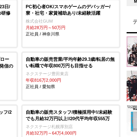
3日/
PC初心者OK/スマホゲームのデバッガー/
の研修
寮・社宅・家賃補助あり/未経験活躍
株式会社GUM
月給28万円～50万円
正社員 / 神奈川県
ロー
自動車の販売営業/平均年齢29.3歳/転居の無
い転職で年収800万円も目指せる
院発信の
ネクステージ豊田東店
年収816万2,000円
正社員 / 愛知県
ッフ/2
自動車の販売スタッフ/積極採用中!/未経験
でも月給32万円以上!/20代平均年収555万
ネクステージ札幌厚別店
月給32万円～64万4,000円