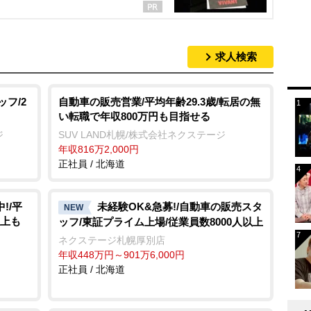
求人検索
ッフ/2
自動車の販売営業/平均年齢29.3歳/転居の無
い転職で年収800万円も目指せる
ジ
SUV LAND札幌/株式会社ネクステージ
年収816万2,000円
正社員 / 北海道
!/平
未経験OK&急募!/自動車の販売スタ
NEW
以上も
ッフ/東証プライム上場/従業員数8000人以上
ネクステージ札幌厚別店
年収448万円～901万6,000円
正社員 / 北海道