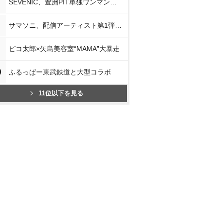
SEVENIC、豊洲PIT単独ワンマン開催
サマソニ、配信アーティスト第1弾発表
ピコ太郎×矢島美容室“MAMA”大暴走
0
ふるっぱー東武鉄道と大型コラボ
11位以下を見る