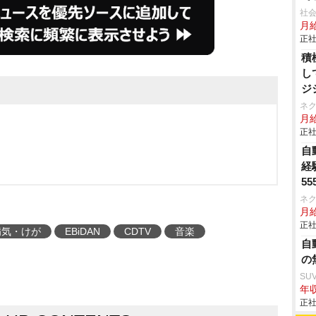
社会
月給
正社
積
し
ジ
ネ
月給
正社
自
経
55
ネ
月給
正社
病気・けが
EBiDAN
CDTV
音楽
自
の
SU
年収
正社