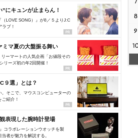
7
い”にキュンが止まらん！
8
OVE SONG）』が8／５よりJ:C
アラブ！
9
1
ァミマ夏の大盤振る舞い
ミリーマートの人気企画「お値段その
、シリーズ初の年2回開催！
C９選」とは？
い。そこで、マウスコンピューターの
をご紹介！
界観表現した腕時計登場
NT』コラボレーションウオッチを製
担当者が魅力を解説する。