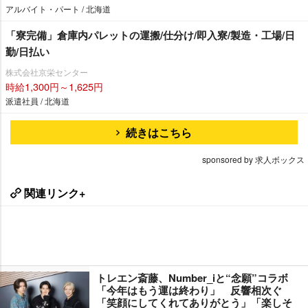
アルバイト・パート / 北海道
「寮完備」倉庫内パレットの運搬/仕分け/即入寮/製造・工場/日
勤/日払い
株式会社京栄センター
時給1,300円～1,625円
派遣社員 / 北海道
続きはこちら
sponsored by 求人ボックス
関連リンク+
トレエン斎藤、Number_iと“念願”コラボ
「今年はもう運は終わり」 反響相次ぐ
「笑顔にしてくれてありがとう」「楽しそ