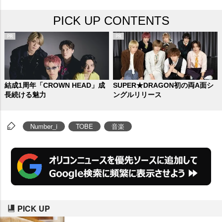
リースおよび世界規模での音楽展
PICK UP CONTENTS
開に向けた体制が整った。
結成1周年「CROWN HEAD」成
SUPER★DRAGON初の両A面シ
長続ける魅力
ングルリリース
Number_i
TOBE
音楽
PICK UP