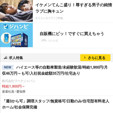
イケメンてんこ盛り！尊すぎる男子の純情
ラブに胸キュン
オリコンタイアップ特集
自販機にピッ！ですぐに買えちゃう
（PR）ジハンピ
求人特集
さらに見る
ハイエース等の自動車製造/未経験歓迎/時給1,900円/月
NEW
収46万円～も可/入社祝金総額35万円/社宅あり
株式会社ワークジャパン
時給1,900円～
派遣社員 / 愛知県
「週3から可」調理スタッフ/無資格可/日勤のみ/住宅型有料老人
ホーム/社会保障完備