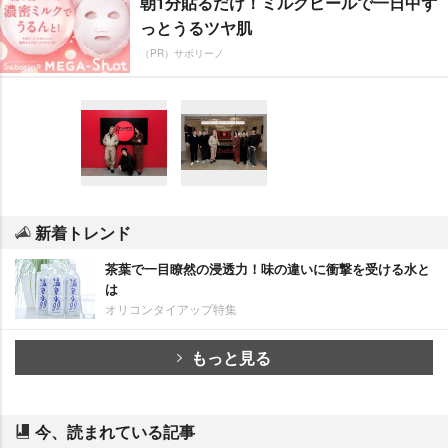
朝1分貼るだけ！ミルクピールで一日中ず
っとうるツヤ肌
（PR）サボリーノ
新着トレンド
茶葉で一目瞭然の浸透力！味の違いに衝撃を受ける水と
は
オリコンタイアップ特集
もっと見る
今、読まれている記事