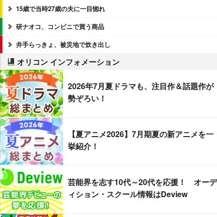
15歳で当時27歳の夫に一目惚れ
研ナオコ、コンビニで買う商品
井手らっきょ、被災地で炊き出し
オリコン インフォメーション
2026年7月夏ドラマも、注目作＆話題作が
勢ぞろい！
【夏アニメ2026】7月期夏の新アニメを一
挙紹介！
芸能界を志す10代～20代を応援！ オーデ
ィション・スクール情報はDeview