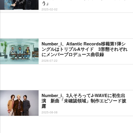
う」
2025-02-02
Number_i、Atlantic Records移籍第1弾シ
ングルはトリプルAサイド 3形態それぞれ
にメンバープロデュース曲収録
2026-07-22
Number_i、3人そろってJ-WAVEに初生出
演 新曲「未確認領域」制作エピソード披
露
2025-08-08