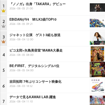
『ノノガ』出身「TAKARA」デビュー
1
2026-08-05 21:00
EBiDANがV4 M!LK3曲TOP10
2
2026-08-05 09:21
ジャネット公演 ゲスト3組も放送
3
2026-08-04 12:00
ピコ太郎×矢島美容室“MAMA大暴走
4
2026-08-05 08:00
BE:FIRST、デジタルシングル1位
5
2026-08-05 04:00
吉田拓郎 7年ぶりコンサート映像化
6
2026-08-03 18:52
データで見るKAWAII LAB.躍進
7
2026-08-04 11:10