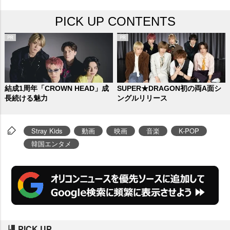
アメリカ・ロサンゼルスの巨大会
PICK UP CONTENTS
場 SoFiスタジアムで開催された歴
史的な公演の熱狂的なステージ
、ツアーの舞台裏に密着したメ
イキング、メンバーたちが抱く葛
藤と情熱を語った独占インタビュ
結成1周年「CROWN HEAD」成
SUPER★DRAGON初の両A面シ
長続ける魅力
ングルリリース
ーなどで構成される。
Stray Kids
動画
映画
音楽
K-POP
韓国エンタメ
PICK UP