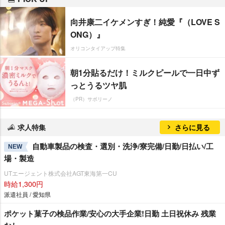
向井康二イケメンすぎ！純愛『（LOVE S
ONG）』
オリコンタイアップ特集
朝1分貼るだけ！ミルクピールで一日中ず
っとうるツヤ肌
（PR）サボリーノ
求人特集
さらに見る
自動車製品の検査・選別・洗浄/寮完備/日勤/日払い/工
NEW
場・製造
UTエージェント株式会社AGT東海第一CU
時給1,300円
派遣社員 / 愛知県
ポケット菓子の検品作業/安心の大手企業!日勤 土日祝休み 残業