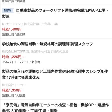
派遣社員 / 大阪府
自動車製品のフォークリフト運搬/寮完備/日払い/工場・
NEW
製造
UTエージェント株式会社AGT中部第二CU
時給1,400円
派遣社員 / 愛知県
学校給食の調理補助・無資格可の調理師/調理スタッフ
株式会社HITOWA 荒川区南千住付近学校内の厨房
時給1,226円～
アルバイト・パート / 東京都
製品の棚入れや運搬など工場内作業/未経験活躍中のシンプル作
業 17時まで&週末休み
株式会社トーコー
時給1,350円
派遣社員 / 大阪府
「寮完備」電気自動車モーターの検査・梱包・機械OP・運搬作
業/即入寮/製造・工場/工場・製造