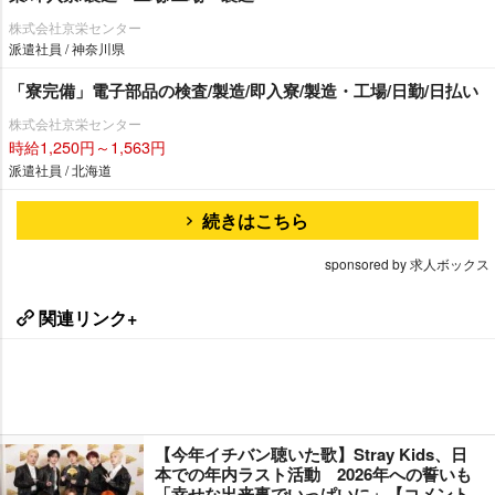
株式会社京栄センター
派遣社員 / 神奈川県
「寮完備」電子部品の検査/製造/即入寮/製造・工場/日勤/日払い
株式会社京栄センター
時給1,250円～1,563円
派遣社員 / 北海道
続きはこちら
sponsored by 求人ボックス
関連リンク+
【今年イチバン聴いた歌】Stray Kids、日
本での年内ラスト活動 2026年への誓いも
「幸せな出来事でいっぱいに」【コメント