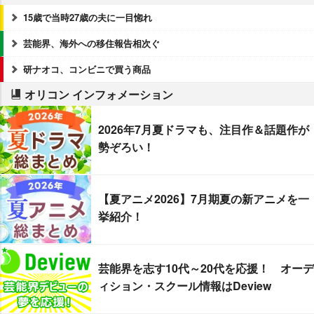
15歳で当時27歳の夫に一目惚れ
芸能界、海外への移住報告相次ぐ
研ナオコ、コンビニで買う商品
オリコン インフォメーション
2026年7月夏ドラマも、注目作＆話題作が
勢ぞろい！
【夏アニメ2026】7月期夏の新アニメを一
挙紹介！
芸能界を志す10代～20代を応援！ オーデ
ィション・スクール情報はDeview