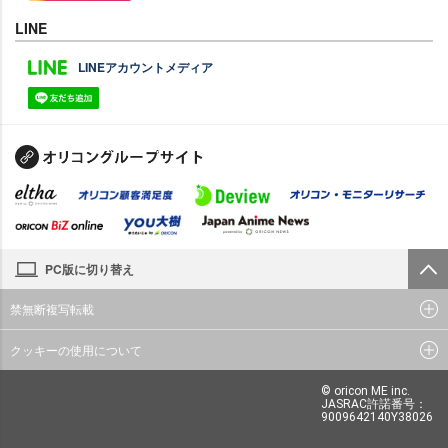
LINE
LINEアカウントメディア
PC版に切り替え
禁無断複写転載
クッキーの使用について
© oricon ME inc.
JASRAC許諾番号：
9009642140Y38026