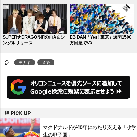
SUPER★DRAGON初の両A面シ
EBiDAN「Yes! 東京」週間1500
ングルリリース
万回超でV3
モナキ
音楽
PICK UP
マクドナルドが40年にわたり支える「小学
生の甲子園」