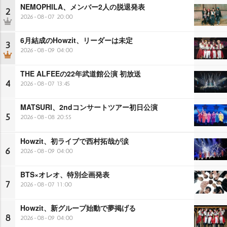
NEMOPHILA、メンバー2人の脱退発表
2
2026-08-07 20:00
6月結成のHowzit、リーダーは未定
3
2026-08-09 04:00
THE ALFEEの22年武道館公演 初放送
4
2026-08-07 13:45
MATSURI、2ndコンサートツアー初日公演
5
2026-08-08 20:55
Howzit、初ライブで西村拓哉が涙
6
2026-08-09 04:00
BTS×オレオ、特別企画発表
7
2026-08-07 11:00
Howzit、新グループ始動で夢掲げる
8
2026-08-09 04:00