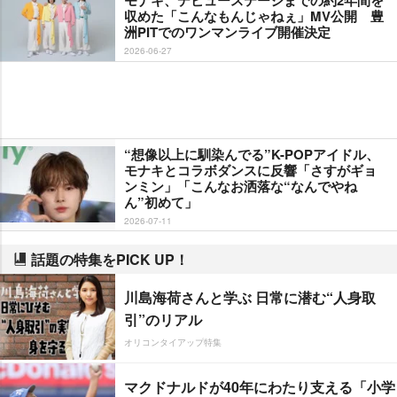
収めた「こんなもんじゃねぇ」MV公開 豊
洲PITでのワンマンライブ開催決定
2026-06-27
“想像以上に馴染んでる”K-POPアイドル、
モナキとコラボダンスに反響「さすがギョ
ンミン」「こんなお洒落な“なんでやね
ん”初めて」
2026-07-11
話題の特集をPICK UP！
川島海荷さんと学ぶ 日常に潜む“人身取
引”のリアル
オリコンタイアップ特集
マクドナルドが40年にわたり支える「小学