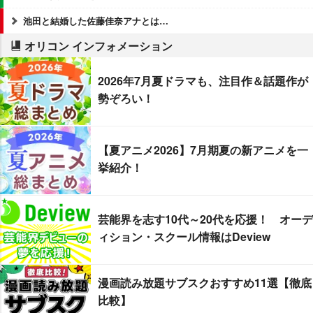
池田と結婚した佐藤佳奈アナとは…
オリコン インフォメーション
2026年7月夏ドラマも、注目作＆話題作が
勢ぞろい！
【夏アニメ2026】7月期夏の新アニメを一
挙紹介！
芸能界を志す10代～20代を応援！ オーデ
ィション・スクール情報はDeview
漫画読み放題サブスクおすすめ11選【徹底
比較】