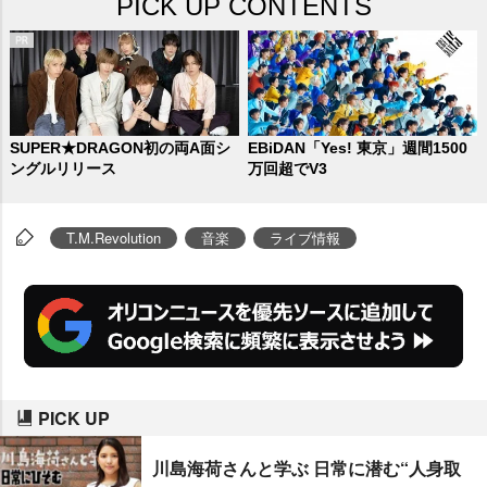
PICK UP CONTENTS
SUPER★DRAGON初の両A面シ
EBiDAN「Yes! 東京」週間1500
ングルリリース
万回超でV3
T.M.Revolution
音楽
ライブ情報
PICK UP
川島海荷さんと学ぶ 日常に潜む“人身取