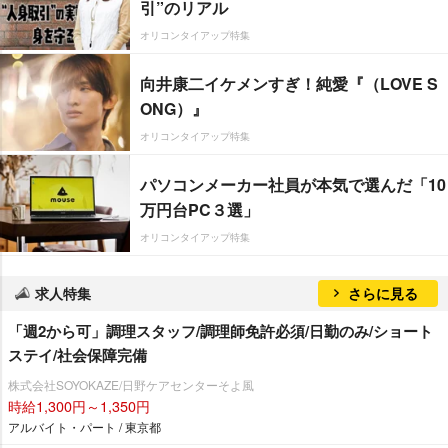
引”のリアル
オリコンタイアップ特集
向井康二イケメンすぎ！純愛『（LOVE S
ONG）』
オリコンタイアップ特集
パソコンメーカー社員が本気で選んだ「10
万円台PC３選」
オリコンタイアップ特集
求人特集
さらに見る
「週2から可」調理スタッフ/調理師免許必須/日勤のみ/ショート
ステイ/社会保障完備
株式会社SOYOKAZE/日野ケアセンターそよ風
時給1,300円～1,350円
アルバイト・パート / 東京都