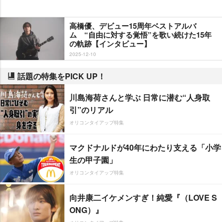
高橋優、デビュー15周年ベストアルバ
ム “自由に対する覚悟”を歌い続けた15年
の軌跡【インタビュー】
2025-12-10
話題の特集をPICK UP！
川島海荷さんと学ぶ 日常に潜む“人身取
引”のリアル
オリコンタイアップ特集
マクドナルドが40年にわたり支える「小学
生の甲子園」
オリコンタイアップ特集
向井康二イケメンすぎ！純愛『（LOVE S
ONG）』