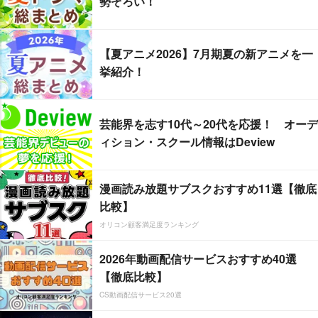
勢ぞろい！
【夏アニメ2026】7月期夏の新アニメを一
挙紹介！
芸能界を志す10代～20代を応援！ オーデ
ィション・スクール情報はDeview
漫画読み放題サブスクおすすめ11選【徹底
比較】
オリコン顧客満足度ランキング
2026年動画配信サービスおすすめ40選
【徹底比較】
CS動画配信サービス20選