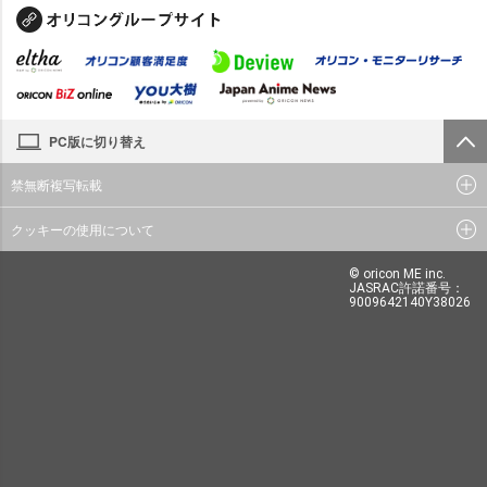
PC版に切り替え
禁無断複写転載
クッキーの使用について
© oricon ME inc.
JASRAC許諾番号：
9009642140Y38026