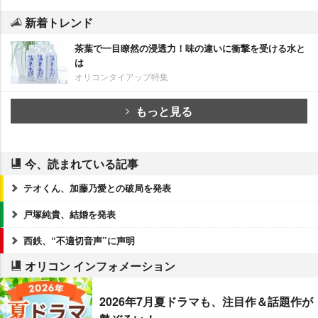
新着トレンド
茶葉で一目瞭然の浸透力！味の違いに衝撃を受ける水と
は
オリコンタイアップ特集
もっと見る
今、読まれている記事
テオくん、加藤乃愛との破局を発表
戸塚純貴、結婚を発表
西鉄、“不適切音声”に声明
オリコン インフォメーション
2026年7月夏ドラマも、注目作＆話題作が