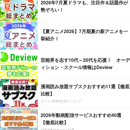
2026年7月夏ドラマも、注目作＆話題作が
勢ぞろい！
【夏アニメ2026】7月期夏の新アニメを一
挙紹介！
芸能界を志す10代～20代を応援！ オーデ
ィション・スクール情報はDeview
漫画読み放題サブスクおすすめ11選【徹底
比較】
オリコン顧客満足度ランキング
2026年動画配信サービスおすすめ40選
【徹底比較】
CS動画配信サービス20選