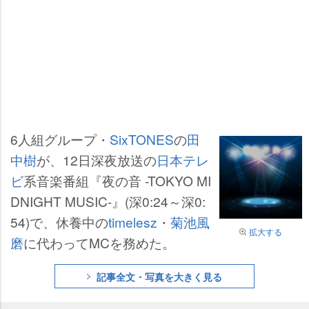
6人組グループ・
SixTONES
の
田
中樹
が、12日深夜放送の
日本テレ
ビ
系音楽番組『夜の音 -TOKYO MI
DNIGHT MUSIC-』(深0:24～深0:
54)で、休養中の
timelesz
・
菊池風
拡大する
磨
に代わってMCを務めた。
記事全文・写真を大きく見る