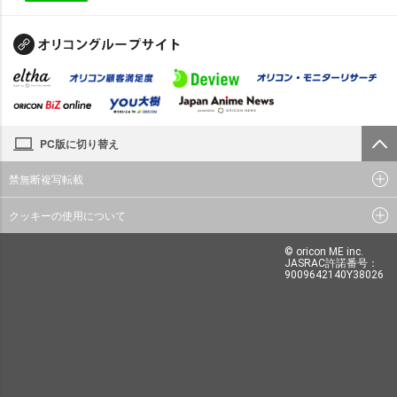
PC版に切り替え
禁無断複写転載
クッキーの使用について
© oricon ME inc.
JASRAC許諾番号：
9009642140Y38026