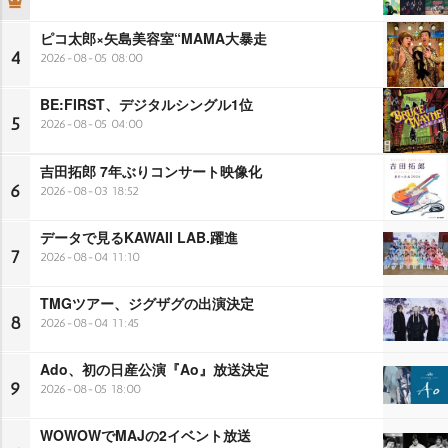
ピコ太郎×矢島美容室“MAMA大暴走
4
2026-08-05 08:00
BE:FIRST、デジタルシングル1位
5
2026-08-05 04:00
吉田拓郎 7年ぶりコンサート映像化
6
2026-08-03 18:52
データで見るKAWAII LAB.躍進
7
2026-08-04 11:10
TMGツアー、ジグザグの出演決定
8
2026-08-04 11:45
Ado、初の日産公演『Ao』放送決定
9
2026-08-05 18:00
WOWOWでMAJの2イベント放送