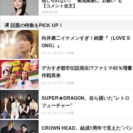
信じられない」 菊池風磨に“お願い”も
【コメント全文】
2026-03-30
話題の特集をPICK UP！
向井康二イケメンすぎ！純愛『（LOVE S
ONG）』
オリコンタイアップ特集
デカすぎ都市伝説発生!?ファミマ45％増量
作戦再来
オリコンタイアップ特集
SUPER★DRAGON、自ら描いた”レトロ
フューチャー”
オリコンタイアップ特集
CROWN HEAD、結成1周年で見えた”バン