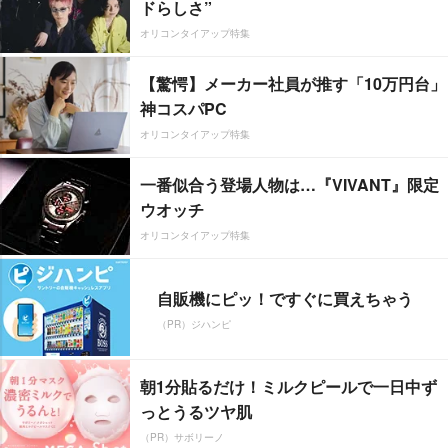
ドらしさ”
オリコンタイアップ特集
【驚愕】メーカー社員が推す「10万円台」
神コスパPC
オリコンタイアップ特集
一番似合う登場人物は…『VIVANT』限定
ウオッチ
オリコンタイアップ特集
自販機にピッ！ですぐに買えちゃう
（PR）ジハンピ
朝1分貼るだけ！ミルクピールで一日中ず
っとうるツヤ肌
（PR）サボリーノ