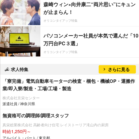
森崎ウィン×向井康二“両片思い”にキュン
が止まらん！
オリコンタイアップ特集
パソコンメーカー社員が本気で選んだ「10
万円台PC３選」
オリコンタイアップ特集
求人特集
さらに見る
「寮完備」電気自動車モーターの検査・梱包・機械OP・運搬作
業/即入寮/製造・工場/工場・製造
株式会社京栄センター
派遣社員 / 神奈川県
無資格可の調理師/調理スタッフ
真栄総業株式会社 高齢者向け住宅 レイストーリア滝山内の厨房
時給1,250円～
アルバイト・パート / 東京都