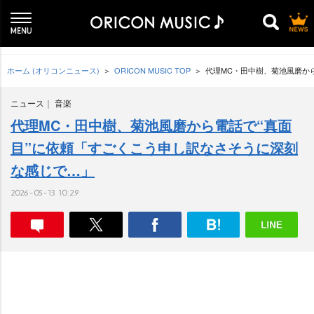
ホーム (オリコンニュース)
ORICON MUSIC TOP
代理MC・田中樹、菊池風磨か
ニュース
音楽
代理MC・田中樹、菊池風磨から電話で“真面
目”に依頼「すごくこう申し訳なさそうに深刻
な感じで…」
2026-05-13 10:29