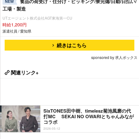
食品の荷受け・仕分け・ピッキング/寮完備/日勤/日払い/
NEW
工場・製造
UTエージェント株式会社AGT東海第一CU
時給1,200円
派遣社員 / 愛知県
続きはこちら
sponsored by 求人ボックス
関連リンク+
SixTONES田中樹、timelesz菊池風磨の代
打MC SEKAI NO OWARIとちゃんみなが
コラボ
2026-05-12