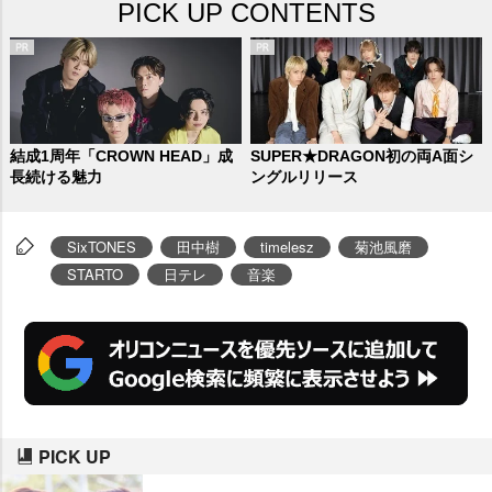
PICK UP CONTENTS
結成1周年「CROWN HEAD」成
SUPER★DRAGON初の両A面シ
長続ける魅力
ングルリリース
SixTONES
田中樹
timelesz
菊池風磨
STARTO
日テレ
音楽
PICK UP