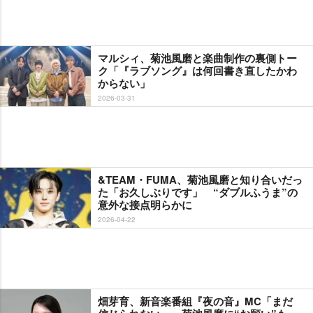
マルシィ、菊池風磨と楽曲制作の裏側トー
ク「『ラブソング』は何回書き直したかわ
からない」
2026-03-31
&TEAM・FUMA、菊池風磨と知り合いだっ
た「お久しぶりです」 “ダブルふうま”の
意外な接点明らかに
2026-04-22
畑芽育、新音楽番組『夜の音』MC「まだ