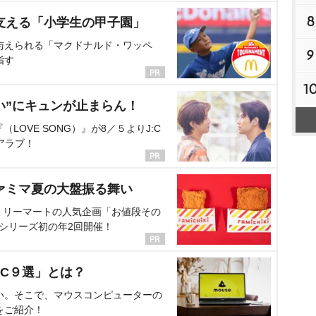
8
支える「小学生の甲子園」
与えられる「マクドナルド・ワッペ
9
指す
1
い”にキュンが止まらん！
OVE SONG）』が8／５よりJ:C
アラブ！
ァミマ夏の大盤振る舞い
ミリーマートの人気企画「お値段その
、シリーズ初の年2回開催！
C９選」とは？
い。そこで、マウスコンピューターの
をご紹介！