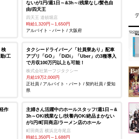
ないが1円/週1日～&3h～/残業なし/髪色自
由/四天王
四天王 道頓堀店
時給1,320円～1,650円
アルバイト・パート / 大阪府
・検
タクシードライバー／「社員寮あり」配車
勤/工
アプリ「GO」「DiDi」「Uber」の3種導入
で月収100万円以上も可能！
株式会社第一フジタクシー
月給19万2,000円
正社員 / アルバイト・パート / 契約社員 / 愛知
県
軽作
主婦さん活躍中のホールスタッフ!週1日～&
3h～OK/残業なし/扶養内OK/絶品まかない
が1円/町田商店/ラーメン店のホール
町田商店 横浜北寺尾店
時給1,350円～1,688円