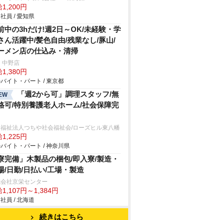
1,200円
社員 / 愛知県
前中の3hだけ!週2日～OK/未経験・学
さん活躍中/髪色自由/残業なし/豚山/
ーメン店の仕込み・清掃
 中野店
1,380円
バイト・パート / 東京都
「週2から可」調理スタッフ/無
EW
格可/特別養護老人ホーム/社会保障完
会福祉法人つちや社会福祉会/ローズヒル東八幡
1,225円
バイト・パート / 神奈川県
寮完備」木製品の梱包/即入寮/製造・
場/日勤/日払い/工場・製造
式会社京栄センター
1,107円～1,384円
社員 / 北海道
続きはこちら