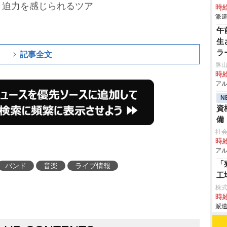
と迫力を感じられるツア
時給
派遣
午
生
ラ
記事全文
豚山
時給
アル
N
資
備
社
時給
アル
「
バンド
音楽
ライブ情報
工
株
時給
派遣