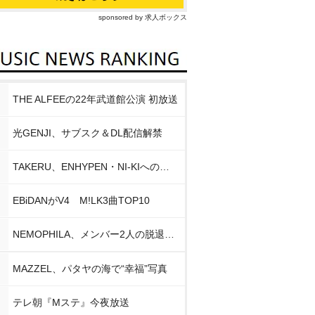
sponsored by 求人ボックス
THE ALFEEの22年武道館公演 初放送
光GENJI、サブスク＆DL配信解禁
TAKERU、ENHYPEN・NI-KIへの思い
EBiDANがV4 M!LK3曲TOP10
NEMOPHILA、メンバー2人の脱退発表
MAZZEL、パタヤの海で“幸福”写真
テレ朝『Mステ』今夜放送