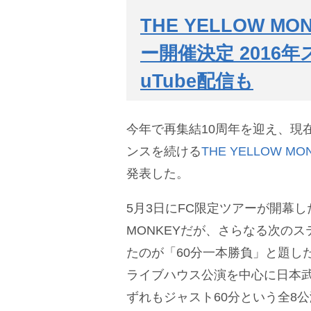
THE YELLOW M
ー開催決定 2016
uTube配信も
今年で再集結10周年を迎え、現
ンスを続ける
THE YELLOW MO
発表した。
5月3日にFC限定ツアーが開幕した
MONKEYだが、さらなる次の
たのが「60分一本勝負」と題し
ライブハウス公演を中心に日本
ずれもジャスト60分という全8