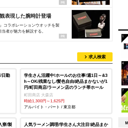
界観表現した腕時計登場
NT』コラボレーションウオッチを製
担当者が魅力を解説する。
求人検索
/日勤
学生さん活躍中!ホールのお仕事!週1日～&3
h～OK/残業なし/髪色自由/絶品まかないが1
円/町田商店/ラーメン店のランチ帯ホール
町田商店 大森店
時給1,300円～1,625円
アルバイト・パート / 東京都
入寮/製
人気ラーメン調理/学生さん大注目!絶品まか