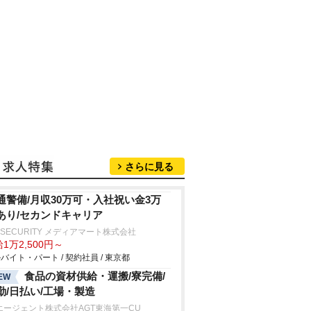
さらに見る
通警備/月収30万可・入社祝い金3万
あり/セカンドキャリア
 SECURITY メディアマート株式会社
1万2,500円～
バイト・パート / 契約社員 / 東京都
食品の資材供給・運搬/寮完備/
EW
勤/日払い/工場・製造
エージェント株式会社AGT東海第一CU