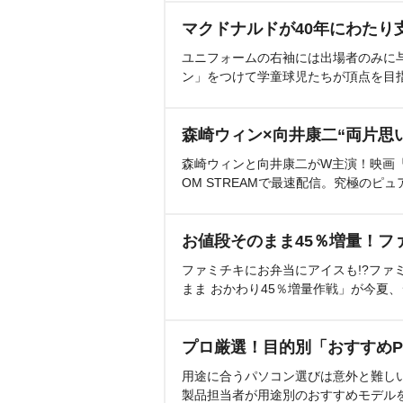
マクドナルドが40年にわたり
ユニフォームの右袖には出場者のみに
ン」をつけて学童球児たちが頂点を目
森崎ウィン×向井康二“両片思
森崎ウィンと向井康二がW主演！映画『（L
OM STREAMで最速配信。究極のピュ
お値段そのまま45％増量！フ
ファミチキにお弁当にアイスも!?ファ
まま おかわり45％増量作戦」が今夏
プロ厳選！目的別「おすすめP
用途に合うパソコン選びは意外と難し
製品担当者が用途別のおすすめモデル