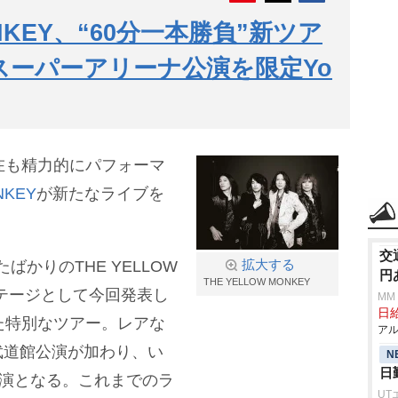
ONKEY、“60分一本勝負”新ツア
年スーパーアリーナ公演を限定Yo
在も精力的にパフォーマ
NKEY
が新たなライブを
交
ばかりのTHE YELLOW
拡大する
円
THE YELLOW MONKEY
ステージとして今回発表し
MM
日給
た特別なツアー。レアな
アル
武道館公演が加わり、い
N
日
公演となる。これまでのラ
UT