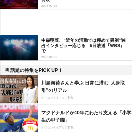
2026-07-15
中森明菜、“近年の活動では極めて異例”独
占インタビュー応じる 5日放送『WBS』
で
2026-05-05
話題の特集をPICK UP！
川島海荷さんと学ぶ 日常に潜む“人身取
引”のリアル
オリコンタイアップ特集
マクドナルドが40年にわたり支える「小学
生の甲子園」
オリコンタイアップ特集