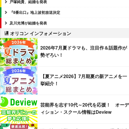
戸塚純貴、結婚を発表
『8番出口』地上波初放送決定
及川光博が結婚を発表
オリコン インフォメーション
2026年7月夏ドラマも、注目作＆話題作が
勢ぞろい！
【夏アニメ2026】7月期夏の新アニメを一
挙紹介！
芸能界を志す10代～20代を応援！ オーデ
ィション・スクール情報はDeview