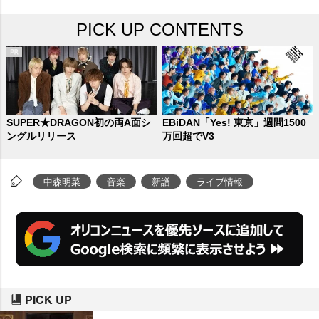
PICK UP CONTENTS
SUPER★DRAGON初の両A面シ
EBiDAN「Yes! 東京」週間1500
ングルリリース
万回超でV3
中森明菜
音楽
新譜
ライブ情報
PICK UP