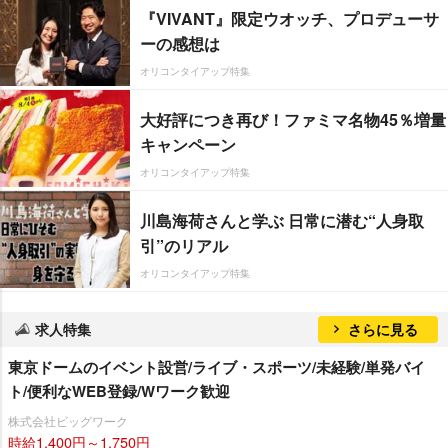
『VIVANT』限定ウオッチ、プロデューサ
ーの感想は
オリコンタイアップ特集
大好評につき再び！ファミマ名物45％増量
キャンペーン
オリコンタイアップ特集
川島海荷さんと学ぶ 日常に潜む“人身取
引”のリアル
オリコンタイアップ特集
求人特集
さらに見る
東京ドームのイベント設営/ライブ・スポーツ/未経験/単発バイ
ト/便利なWEB登録/Wワーク歓迎
株式会社ビッグワーク
時給1,400円～1,750円