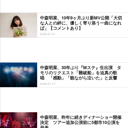
中森明菜、10年9ヶ月ぶり新MV公開「大切
な人との絆に、優しく寄り添う一曲になれ
ば」【コメントあり】
2026-07-01
中森明菜、30年ぶり『Mステ』生出演 タ
モリのリクエスト「難破船」を迫真の歌
唱 「感動」「観ながら泣いた」と反響
2026-07-17
中森明菜、昨年に続きディナーショー開催
決定 ツアー追加公演前に5都市10公演を
発表