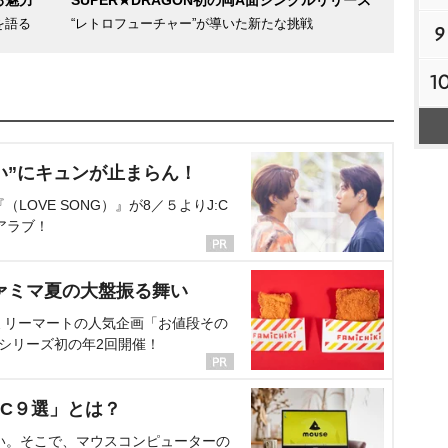
る魅力
SUPER★DRAGON初の両A面シングルリリース
を語る
“レトロフューチャー”が導いた新たな挑戦
9
1
い”にキュンが止まらん！
OVE SONG）』が8／５よりJ:C
アラブ！
ァミマ夏の大盤振る舞い
ミリーマートの人気企画「お値段その
、シリーズ初の年2回開催！
C９選」とは？
い。そこで、マウスコンピューターの