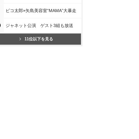
ピコ太郎×矢島美容室“MAMA”大暴走
0
ジャネット公演 ゲスト3組も放送
11位以下を見る