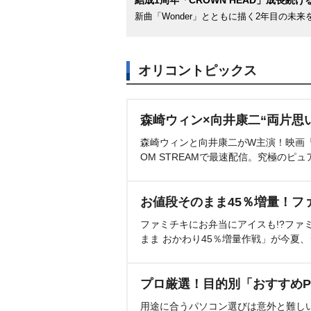
結成1周年「CROWN HEAD」成長続け
新曲「Wonder」とともに描く2年目の未来
オリコントピックス
森崎ウィン×向井康二“両片思
森崎ウィンと向井康二がW主演！映画『（L
OM STREAMで最速配信。究極のピュ
お値段そのまま45％増量！フ
ファミチキにお弁当にアイスも!?ファ
まま おかわり45％増量作戦」が今夏
プロ厳選！目的別「おすすめP
用途に合うパソコン選びは意外と難し