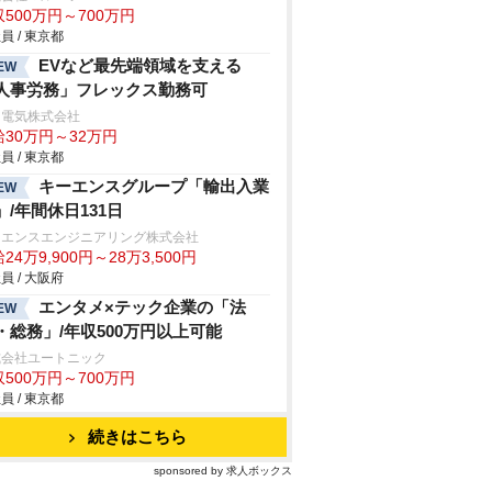
500万円～700万円
員 / 東京都
EVなど最先端領域を支える
EW
人事労務」フレックス勤務可
和電気株式会社
給30万円～32万円
員 / 東京都
キーエンスグループ「輸出入業
EW
」/年間休日131日
ーエンスエンジニアリング株式会社
24万9,900円～28万3,500円
員 / 大阪府
エンタメ×テック企業の「法
EW
・総務」/年収500万円以上可能
式会社ユートニック
500万円～700万円
員 / 東京都
続きはこちら
sponsored by 求人ボックス