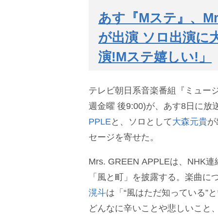
あす『Mステ』、Mrs
が出演 ソロ出演に
演!Mステ嬉しい!」
テレビ朝日系音楽番組『ミュージ
週金曜 後9:00)が、あす8日に
PPLE
と、ソロとして
大森元貴
が
セージを寄せた。
Mrs. GREEN APPLEは、N
「風と町」を披露する。楽曲に
滉斗
は「“風はただ知っている”
どんなに辛いことや悲しいこと