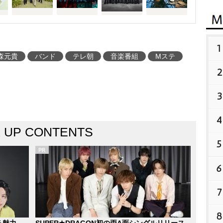
1
森元貴
バンド
テレ朝
音楽番組
Mステ
2
3
4
K UP CONTENTS
5
6
7
8