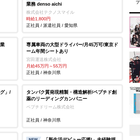
業務 denso aichi
株式会社テクノスマイル
時給1,800円
正社員 / 派遣社員 / 愛知県
業
専属車両の大型ドライバー/月45万可/東京ド
ーム年間シートあり
宮田運送株式会社
月給45万円～55万円
正社員 / 神奈川県
グ」/
タンパク質発現精製・構造解析/ペプチド創
薬のリーディングカンパニー
ペプチドリーム株式会社
正社員 / 神奈川県
「新生活デビュー応援!」未経験採
NEW