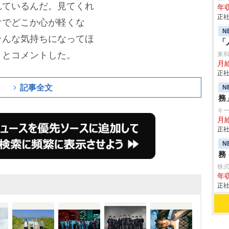
れているんだ。見てくれ
年収
正社
けでどこか心が軽くな
N
そんな気持ちになってほ
「
」とコメントした。
東
月
正社
記事全文
N
務
キ
月給
正社
N
務
株
年収
正社