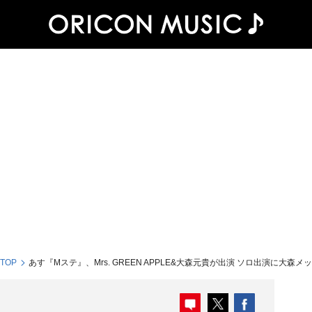
 TOP
あす『Mステ』、Mrs. GREEN APPLE&大森元貴が出演 ソロ出演に大森