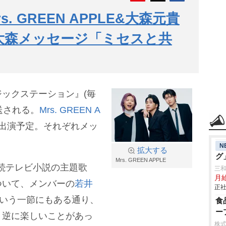
. GREEN APPLE&大森元貴
大森メッセージ「ミセスと共
ックステーション』(毎
放送される。
Mrs. GREEN A
出演予定。それぞれメッ
N
拡大する
グ
Mrs. GREEN APPLE
HK連続テレビ小説の主題歌
三
月
ついて、メンバーの
若井
正社
という一節にもある通り、
食
ー
、逆に楽しいことがあっ
株