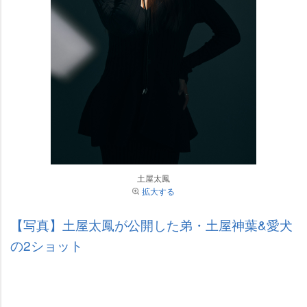
土屋太鳳
拡大する
【写真】土屋太鳳が公開した弟・土屋神葉&愛犬
の2ショット