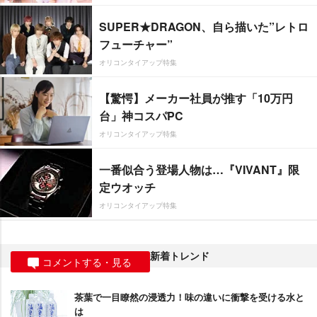
SUPER★DRAGON、自ら描いた”レトロ
フューチャー”
オリコンタイアップ特集
【驚愕】メーカー社員が推す「10万円
台」神コスパPC
オリコンタイアップ特集
一番似合う登場人物は…『VIVANT』限
定ウオッチ
オリコンタイアップ特集
新着トレンド
コメントする・見る
茶葉で一目瞭然の浸透力！味の違いに衝撃を受ける水と
は