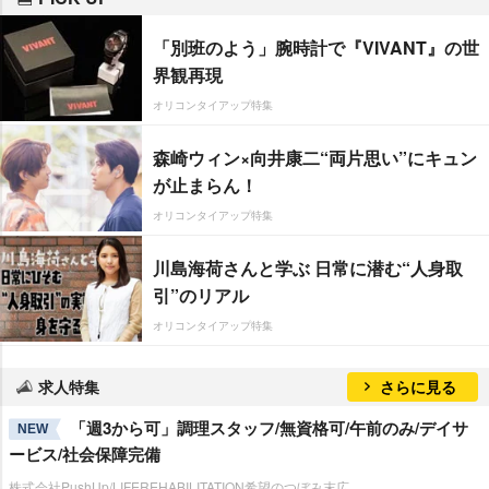
「別班のよう」腕時計で『VIVANT』の世
界観再現
オリコンタイアップ特集
森崎ウィン×向井康二“両片思い”にキュン
が止まらん！
オリコンタイアップ特集
川島海荷さんと学ぶ 日常に潜む“人身取
引”のリアル
オリコンタイアップ特集
求人特集
さらに見る
「週3から可」調理スタッフ/無資格可/午前のみ/デイサ
NEW
ービス/社会保障完備
株式会社PushUp/LIFEREHABILITATION希望のつぼみ末広