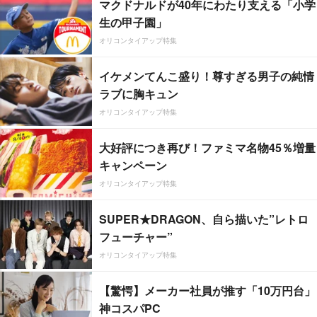
マクドナルドが40年にわたり支える「小学
生の甲子園」
オリコンタイアップ特集
イケメンてんこ盛り！尊すぎる男子の純情
ラブに胸キュン
オリコンタイアップ特集
大好評につき再び！ファミマ名物45％増量
キャンペーン
オリコンタイアップ特集
SUPER★DRAGON、自ら描いた”レトロ
フューチャー”
オリコンタイアップ特集
【驚愕】メーカー社員が推す「10万円台」
神コスパPC