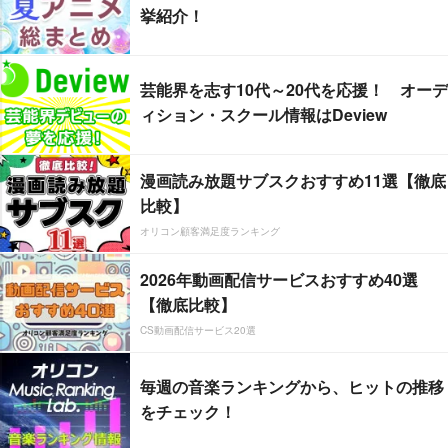
挙紹介！
芸能界を志す10代～20代を応援！ オーデ
ィション・スクール情報はDeview
漫画読み放題サブスクおすすめ11選【徹底
比較】
オリコン顧客満足度ランキング
2026年動画配信サービスおすすめ40選
【徹底比較】
CS動画配信サービス20選
毎週の音楽ランキングから、ヒットの推移
をチェック！