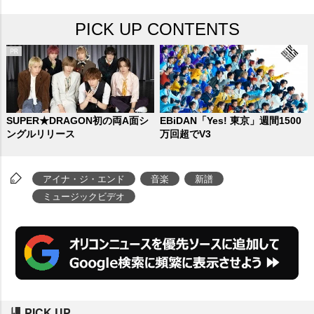
PICK UP CONTENTS
SUPER★DRAGON初の両A面シ
EBiDAN「Yes! 東京」週間1500
ングルリリース
万回超でV3
アイナ・ジ・エンド
音楽
新譜
ミュージックビデオ
PICK UP