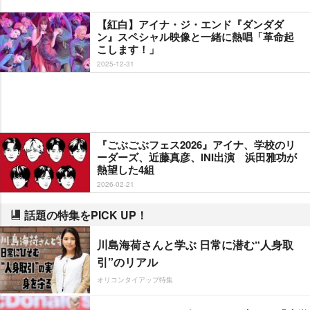
【紅白】アイナ・ジ・エンド『ダンダダ
ン』スペシャル映像と一緒に熱唱「革命起
こします！」
2025-12-31
『ごぶごぶフェス2026』アイナ、学校のリ
ーダーズ、近藤真彦、INI出演 浜田雅功が
熱望した4組
2026-02-21
話題の特集をPICK UP！
川島海荷さんと学ぶ 日常に潜む“人身取
引”のリアル
オリコンタイアップ特集