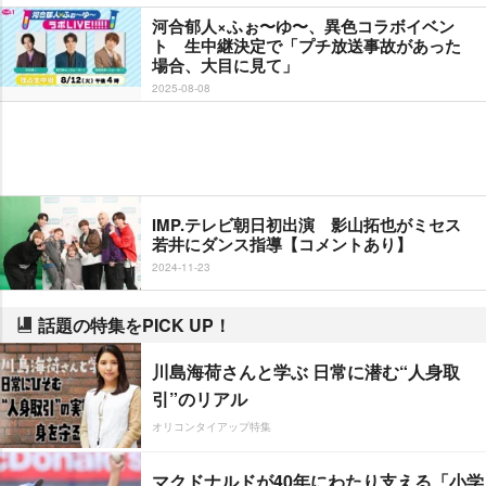
河合郁人×ふぉ〜ゆ〜、異色コラボイベン
ト 生中継決定で「プチ放送事故があった
場合、大目に見て」
2025-08-08
IMP.テレビ朝日初出演 影山拓也がミセス
若井にダンス指導【コメントあり】
2024-11-23
話題の特集をPICK UP！
川島海荷さんと学ぶ 日常に潜む“人身取
引”のリアル
オリコンタイアップ特集
マクドナルドが40年にわたり支える「小学