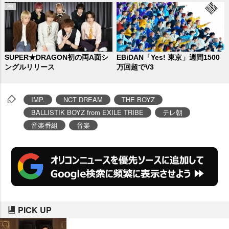
SUPER★DRAGON初の両A面シ
EBiDAN「Yes! 東京」週間1500
ングルリリース
万回超でV3
IMP.
NCT DREAM
THE BOYZ
BALLISTIK BOYZ from EXILE TRIBE
テレ朝
音楽番組
音楽
PICK UP