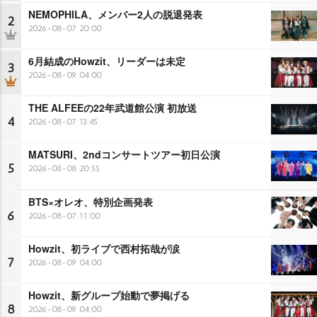
NEMOPHILA、メンバー2人の脱退発表
2
2026-08-07 20:00
6月結成のHowzit、リーダーは未定
3
2026-08-09 04:00
THE ALFEEの22年武道館公演 初放送
4
2026-08-07 13:45
MATSURI、2ndコンサートツアー初日公演
5
2026-08-08 20:55
BTS×オレオ、特別企画発表
6
2026-08-07 11:00
Howzit、初ライブで西村拓哉が涙
7
2026-08-09 04:00
Howzit、新グループ始動で夢掲げる
8
2026-08-09 04:00