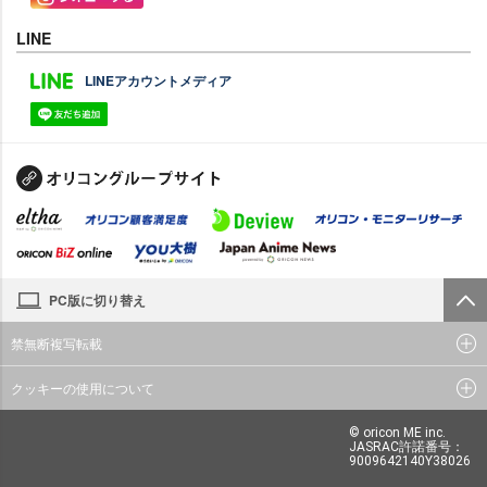
LINE
LINEアカウントメディア
PC版に切り替え
禁無断複写転載
クッキーの使用について
© oricon ME inc.
JASRAC許諾番号：
9009642140Y38026