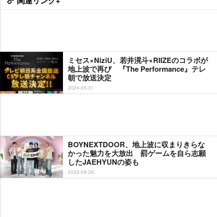
関連リンク+
ミセス×NiziU、若井滉斗×RIIZEのコラボが
地上波で再び 『The Performance』テレ
朝で放送決定
2024-05-31
BOYNEXTDOOR、地上波に収まりきらな
かった魅力を大放出 罰ゲームを自ら志願
したJAEHYUNの姿も
2025-09-26