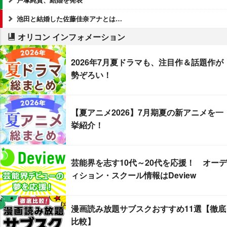
池田と結婚した佐藤佳奈アナとは…
オリコン インフォメーション
2026年7月夏ドラマも、注目作＆話題作が
勢ぞろい！
【夏アニメ2026】7月期夏の新アニメを一
挙紹介！
芸能界を志す10代～20代を応援！ オーデ
ィション・スクール情報はDeview
漫画読み放題サブスクおすすめ11選【徹底
比較】