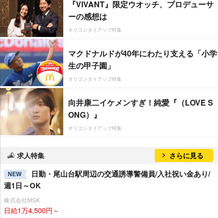
『VIVANT』限定ウオッチ、プロデューサ
ーの感想は
オリコンタイアップ特集
マクドナルドが40年にわたり支える「小学
生の甲子園」
オリコンタイアップ特集
向井康二イケメンすぎ！純愛『（LOVE S
ONG）』
オリコンタイアップ特集
求人特集
さらに見る
日勤・尾山台駅周辺の交通誘導警備員/入社祝い金あり/
NEW
週1日～OK
株式会社MSK
日給1万4,500円～