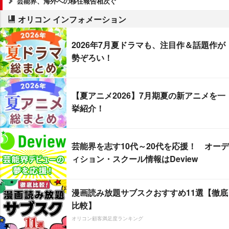
芸能界、海外への移住報告相次ぐ
オリコン インフォメーション
2026年7月夏ドラマも、注目作＆話題作が
勢ぞろい！
【夏アニメ2026】7月期夏の新アニメを一
挙紹介！
芸能界を志す10代～20代を応援！ オーデ
ィション・スクール情報はDeview
漫画読み放題サブスクおすすめ11選【徹底
比較】
オリコン顧客満足度ランキング