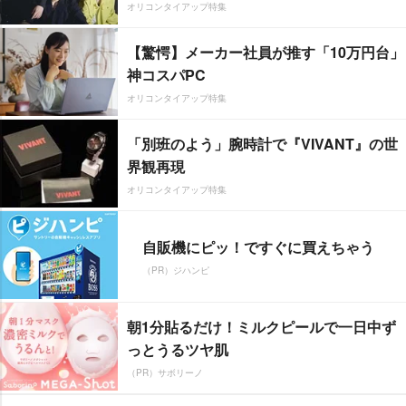
オリコンタイアップ特集
【驚愕】メーカー社員が推す「10万円台」
神コスパPC
オリコンタイアップ特集
「別班のよう」腕時計で『VIVANT』の世
界観再現
オリコンタイアップ特集
自販機にピッ！ですぐに買えちゃう
（PR）ジハンピ
朝1分貼るだけ！ミルクピールで一日中ず
っとうるツヤ肌
（PR）サボリーノ