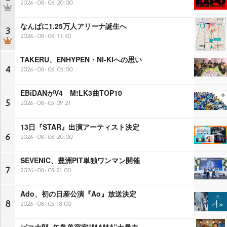
2026-08-06 20:00
なんばに1.25万人アリーナ誕生へ
3
2026-08-06 11:40
TAKERU、ENHYPEN・NI-KIへの思い
4
2026-08-06 06:00
EBiDANがV4 M!LK3曲TOP10
5
2026-08-05 09:21
13日『STAR』出演アーティスト決定
6
2026-08-06 20:00
SEVENIC、豊洲PIT単独ワンマン開催
7
2026-08-05 21:00
Ado、初の日産公演『Ao』放送決定
8
2026-08-05 18:00
ピコ太郎×矢島美容室“MAMA”大暴走