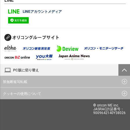
LINEアカウントメディア
PC版に切り替え
禁無断複写転載
クッキーの使用について
© oricon ME inc.
JASRAC許諾番号：
9009642140Y38026