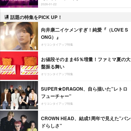
2026-01-22
話題の特集をPICK UP！
向井康二イケメンすぎ！純愛『（LOVE S
ONG）』
オリコンタイアップ特集
お値段そのまま45％増量！ファミマ夏の大
盤振る舞い
オリコンタイアップ特集
SUPER★DRAGON、自ら描いた”レトロ
フューチャー”
オリコンタイアップ特集
CROWN HEAD、結成1周年で見えた”バン
ドらしさ”