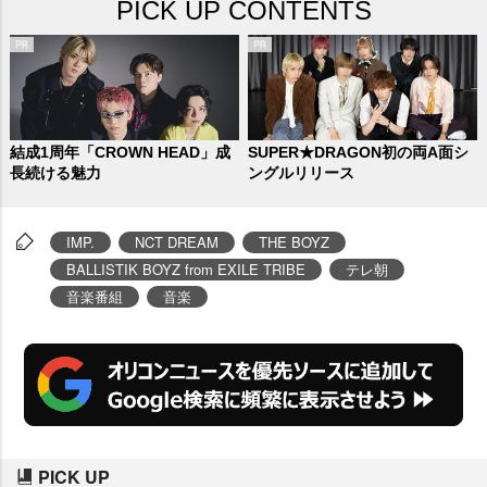
PICK UP CONTENTS
結成1周年「CROWN HEAD」成
SUPER★DRAGON初の両A面シ
長続ける魅力
ングルリリース
IMP.
NCT DREAM
THE BOYZ
BALLISTIK BOYZ from EXILE TRIBE
テレ朝
音楽番組
音楽
PICK UP