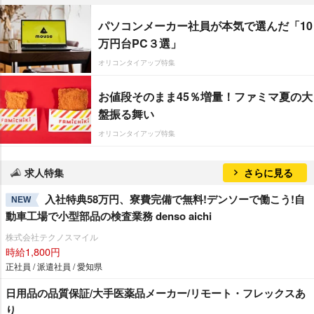
パソコンメーカー社員が本気で選んだ「10
万円台PC３選」
オリコンタイアップ特集
お値段そのまま45％増量！ファミマ夏の大
盤振る舞い
オリコンタイアップ特集
求人特集
さらに見る
入社特典58万円、寮費完備で無料!デンソーで働こう!自
NEW
動車工場で小型部品の検査業務 denso aichi
株式会社テクノスマイル
時給1,800円
正社員 / 派遣社員 / 愛知県
日用品の品質保証/大手医薬品メーカー/リモート・フレックスあ
り