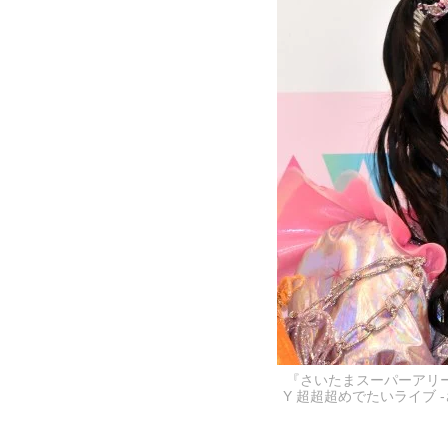
『さいたまスーパーアリーナ25周
Y 超超超めでたいライブ 