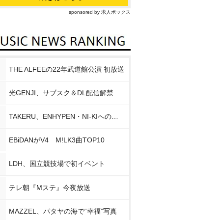
sponsored by 求人ボックス
THE ALFEEの22年武道館公演 初放送
光GENJI、サブスク＆DL配信解禁
TAKERU、ENHYPEN・NI-KIへの思い
EBiDANがV4 M!LK3曲TOP10
LDH、国立競技場で初イベント
テレ朝『Mステ』今夜放送
MAZZEL、パタヤの海で“幸福”写真