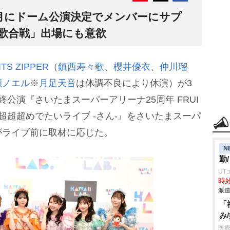
、来年2月にドーム公演決定でメンバーにサプ
白歌合戦」出場にも意欲
ITS ZIPPER
（
鎮西寿々歌
、
櫻井優衣
、
仲川瑠
瀬ノエル
※
月足天音
は体調不良により休演）が3
公演『さいたまスーパーアリーナ25周年 FRUI
RSARY 超超超めでたいライブ -さん-』をさいたまスーパ
がライブ前に取材に応じた。
N
勤
UT
時給
派遣
「
み
医療