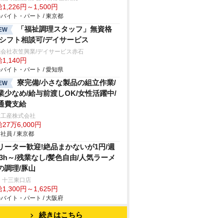
1,226円～1,500円
バイト・パート / 東京都
「福祉調理スタッフ」無資格
EW
/シフト相談可/デイサービス
会社衣笠興業/デイサービス赤石
1,140円
バイト・パート / 愛知県
寮完備/小さな製品の組立作業/
EW
業少なめ/給与前渡しOK/女性活躍中/
通費支給
総工産株式会社
27万6,000円
社員 / 東京都
リーター歓迎!絶品まかないが1円/週
&3h～/残業なし/髪色自由/人気ラーメ
の調理/豚山
 十三東口店
1,300円～1,625円
バイト・パート / 大阪府
続きはこちら