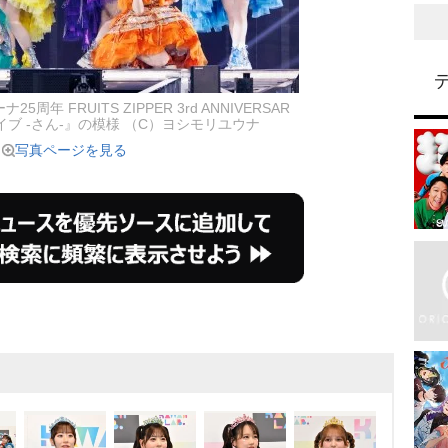
年 FRUITS ZIPPER 3rd ANNIVERSAR
イブ -さん-』の模様 （C）ヨシモリユウナ
写真ページを見る