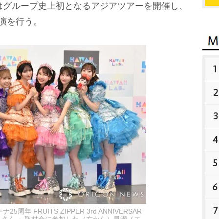
はグループ史上初となるアジアツアーを開催し、
演を行う。
1
2
3
4
5
6
7
年 FRUITS ZIPPER 3rd ANNIVERSAR