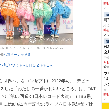
時給
アル
N
可
株式
時給
アル
N
残
TS ZIPPER （C）ORICON NewS inc.
交
写真ページを見る
日
月給
つくFRUITS ZIPPER
派遣
フ
1
宿から世界へ」をコンセプトに2022年4月にデビュ
ン
ースした「わたしの一番かわいいところ」は、TikT
豚山
時給
年の『第65回輝く!日本レコード大賞』（TBS系）
アル
月には結成2周年記念のライブを日本武道館で開