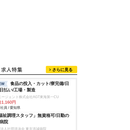
さらに見る
食品の投入・カット/寮完備/日
EW
/日払い/工場・製造
エージェント株式会社AGT東海第一CU
1,160円
社員 / 愛知県
福祉調理スタッフ」無資格可/日勤の
/病院
法人社団洪泳会 東京洪誠病院