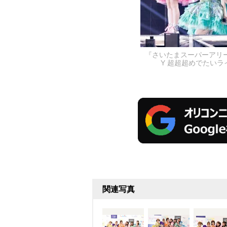
『さいたまスーパーアリーナ25周
Y 超超超めでたいラ
関連写真