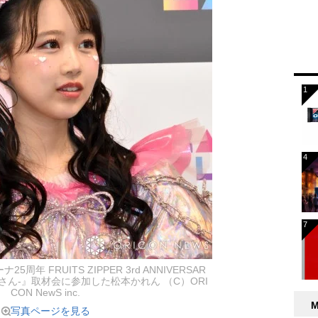
年 FRUITS ZIPPER 3rd ANNIVERSAR
-さん-』取材会に参加した松本かれん （C）ORI
CON NewS inc.
写真ページを見る