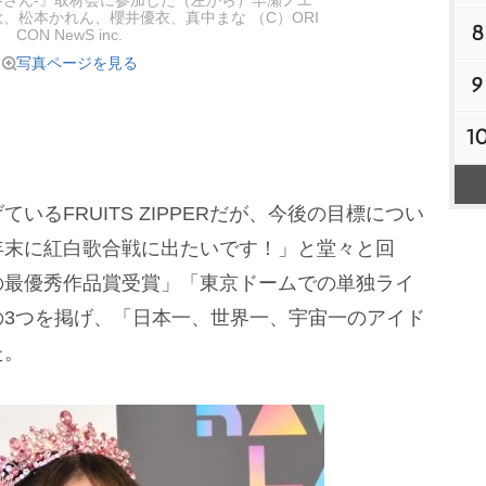
 -さん-』取材会に参加した（左から）早瀬ノエ
、松本かれん、櫻井優衣、真中まな （C）ORI
8
CON NewS inc.
写真ページを見る
9
1
るFRUITS ZIPPERだが、今後の目標につい
年末に紅白歌合戦に出たいです！」と堂々と回
の最優秀作品賞受賞」「東京ドームでの単独ライ
の3つを掲げ、「日本一、世界一、宇宙一のアイド
た。