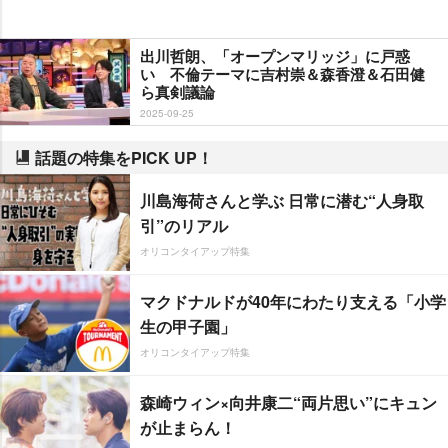
出川哲朗、「オープンマリッジ」に戸惑
い 不倫テーマに吉村崇＆森香澄＆石田健
ら真剣議論
2025-09-25
話題の特集をPICK UP！
川島海荷さんと学ぶ 日常に潜む“人身取
引”のリアル
オリコンタイアップ特集
マクドナルドが40年にわたり支える「小学
生の甲子園」
オリコンタイアップ特集
森崎ウィン×向井康二“両片思い”にキュン
が止まらん！