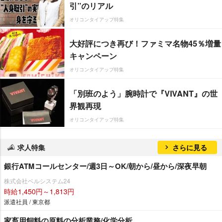
引”のリアル
オリコンタイアップ特集
大好評につき再び！ファミマ名物45％増量
キャンペーン
オリコンタイアップ特集
「別班のよう」腕時計で『VIVANT』の世
界観再現
オリコンタイアップ特集
求人特集
さらに見る
銀行ATMコールセンター/週3日～OK/朝から/昼から/深夜早朝
株式会社ベルシステム24
時給1,450円～1,813円
派遣社員 / 東京都
家畜用飼料の原料の分析業務/化学分析