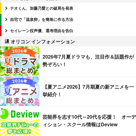
テオくん、加藤乃愛との破局を発表
自宅で「温泉卵」を簡単に作る方法
セイレーン役声優、選考理由を告白
オリコン インフォメーション
2026年7月夏ドラマも、注目作＆話題作が
勢ぞろい！
【夏アニメ2026】7月期夏の新アニメを一
挙紹介！
芸能界を志す10代～20代を応援！ オーデ
ィション・スクール情報はDeview