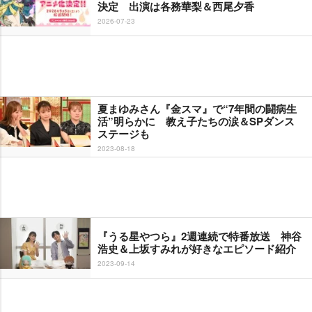
決定 出演は各務華梨＆西尾夕香
2026-07-23
夏まゆみさん『金スマ』で“7年間の闘病生
活”明らかに 教え子たちの涙＆SPダンス
ステージも
2023-08-18
『うる星やつら』2週連続で特番放送 神谷
浩史＆上坂すみれが好きなエピソード紹介
2023-09-14