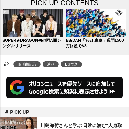
PICK UP CONTENTS
SUPER★DRAGON初の両A面シ
EBiDAN「Yes! 東京」週間1500
ングルリリース
万回超でV3
市川由紀乃
演歌
BS放送
PICK UP
川島海荷さんと学ぶ 日常に潜む“人身取