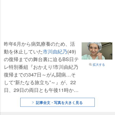
昨年6月から病気療養のため、活
動を休止していた
市川由紀乃
(49)
の復帰までの舞台裏に迫るBS日テ
拡大する
レ特別番組『おかえり!市川由紀乃
復帰までの347日～がん闘病…そ
して“新たなる旅立ち”～』が、22
日、29日の両日とも午後11時から
午後11時30分まで放送される。
記事全文・写真を大きく見る