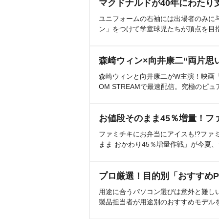
マクドナルドが40年にわたり
ユニフォームの右袖には出場者のみに
ン」をつけて学童球児たちが頂点を目
森崎ウィン×向井康二“両片思
森崎ウィンと向井康二がW主演！映画『（L
OM STREAMで最速配信。究極のピュ
お値段そのまま45％増量！フ
ファミチキにお弁当にアイスも!?ファ
まま おかわり45％増量作戦」が今夏
プロ厳選！目的別「おすすめP
用途に合うパソコン選びは意外と難し
製品担当者が用途別のおすすめモデル