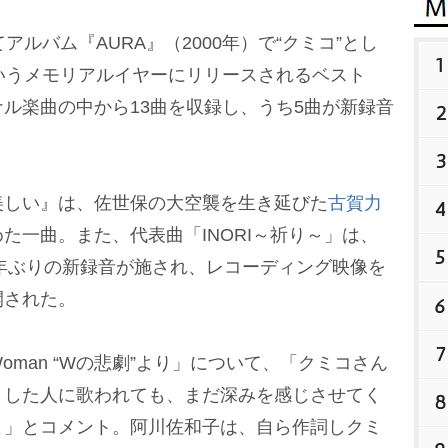
ルバム『AURA』（2000年）で“クミコ”とし
1
いうメモリアルイヤーにリリースされるベスト
ル楽曲の中から13曲を収録し、うち5曲が新録音
2
3
しい』は、佐世保の大空襲を生き延びた
古賀力
4
た一曲。また、代表曲「INORI～祈り～」は、
5
5年ぶりの新録音が施され、レコーディング映像を
開された。
6
7
man “Wの悲劇”より」について、「クミコさん
くした人に歌われても、まだ深みを感じさせてく
8
よ」とコメント。阿川佐和子は、自ら作詞しクミ