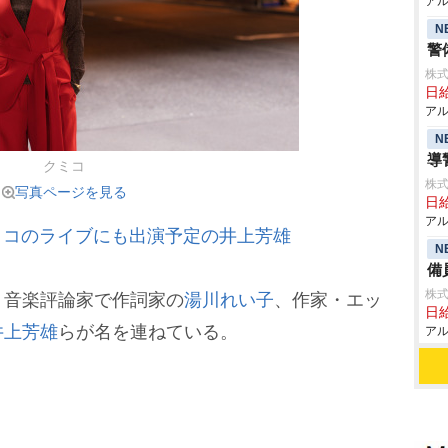
アル
N
警
株式
日給
アル
N
導
クミコ
株式
写真ページを見る
日給
アル
クミコのライブにも出演予定の井上芳雄
N
備
株式
、音楽評論家で作詞家の
湯川れい子
、作家・エッ
日給
井上芳雄
らが名を連ねている。
アル