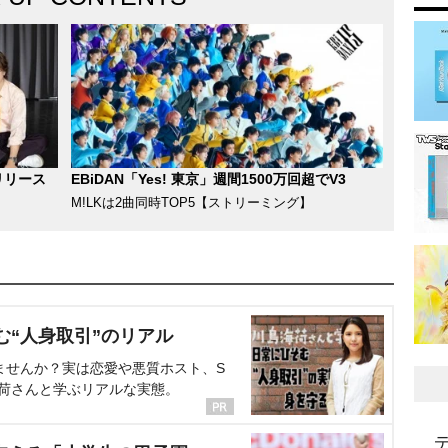
リリース
EBiDAN「Yes! 東京」週間1500万回超でV3
M!LKは2曲同時TOP5【ストリーミング】
む“人身取引”のリアル
ませんか？実は恋愛や悪質ホスト、S
海荷さんと学ぶリアルな実態。