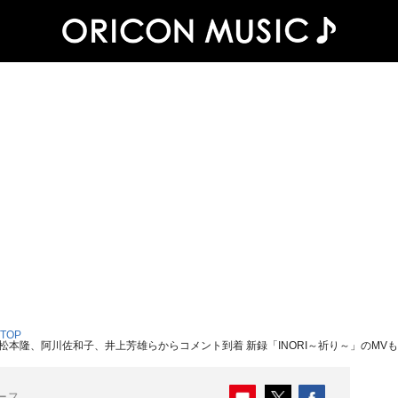
 TOP
本隆、阿川佐和子、井上芳雄らからコメント到着 新録「INORI～祈り～」のMV
ース