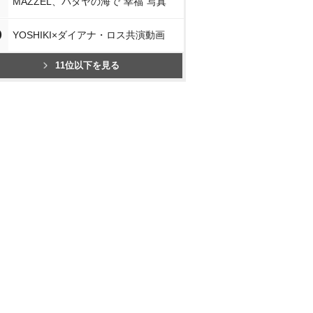
MAZZEL、パタヤの海で“幸福”写真
0
YOSHIKI×ダイアナ・ロス共演動画
11位以下を見る