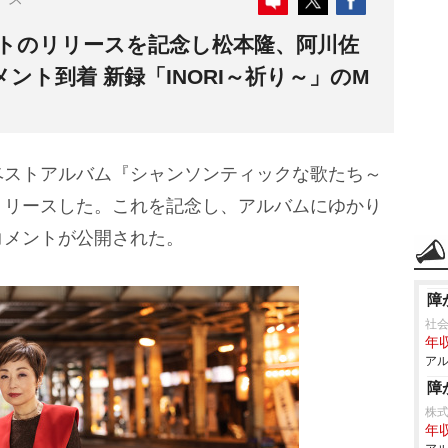
トのリリースを記念し松本隆、阿川佐
ント到着 新録「INORI～祈り～」のM
ベストアルバム『シャンソンティックな歌たち～
リリースした。これを記念し、アルバムにゆかり
コメントが公開された。
障
社
年収
アル
障
株
年収