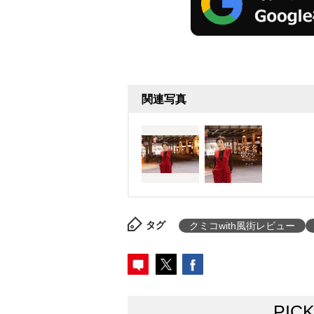
関連写真
タグ
クミコwith風街レビュー
PIC