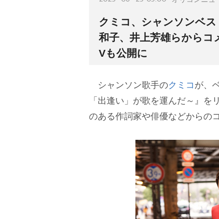
クミコ、シャンソンベス
和子、井上芳雄らからコメ
Vも公開に
シャンソン歌手の
クミコ
が、
「出逢い」が歌を運んだ～』を
のある作詞家や俳優などからの