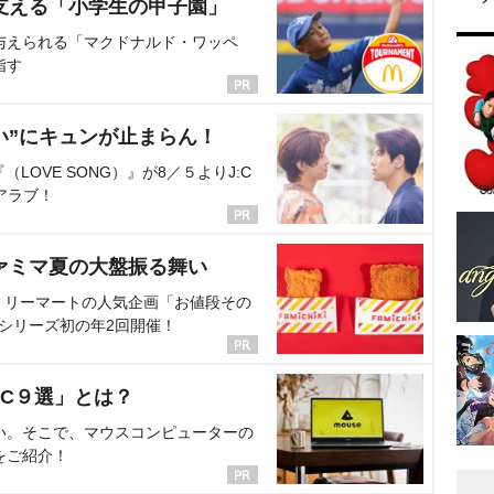
支える「小学生の甲子園」
与えられる「マクドナルド・ワッペ
指す
い”にキュンが止まらん！
OVE SONG）』が8／５よりJ:C
アラブ！
ァミマ夏の大盤振る舞い
ミリーマートの人気企画「お値段その
、シリーズ初の年2回開催！
C９選」とは？
い。そこで、マウスコンピューターの
をご紹介！