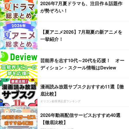
2026年7月夏ドラマも、注目作＆話題作
が勢ぞろい！
【夏アニメ2026】7月期夏の新アニメを
一挙紹介！
芸能界を志す10代～20代を応援！ オー
ディション・スクール情報はDeview
漫画読み放題サブスクおすすめ11選【徹
底比較】
オリコン顧客満足度ランキング
2026年動画配信サービスおすすめ40選
【徹底比較】