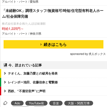
アルバイト・パート / 愛知県
「未経験OK」調理スタッフ/無資格可/時短/住宅型有料老人ホー
ム/社会保障完備
株式会社坂本企画/たんぽぽ綾瀬館
時給1,225円～
アルバイト・パート / 神奈川県
続きはこちら
sponsored by 求人ボックス
今、読まれている記事
テオくん、加藤乃愛との破局を発表
レインボー池田、佐藤佳奈と電撃婚
西鉄、“不適切音声”に声明
Ado
YouTube発
音楽
大阪・関西万博