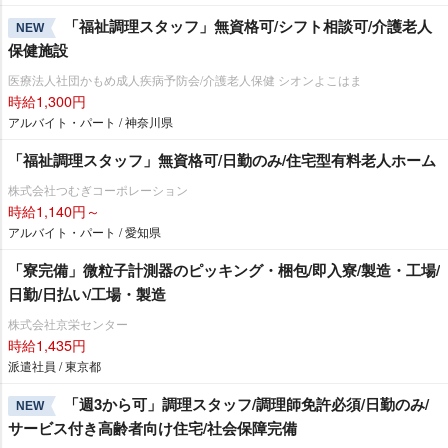
「福祉調理スタッフ」無資格可/シフト相談可/介護老人
NEW
保健施設
医療法人社団かもめ成人疾病予防会/介護老人保健 シオンよこはま
時給1,300円
アルバイト・パート / 神奈川県
「福祉調理スタッフ」無資格可/日勤のみ/住宅型有料老人ホーム
株式会社つむぎコーポレーション
時給1,140円～
アルバイト・パート / 愛知県
「寮完備」微粒子計測器のピッキング・梱包/即入寮/製造・工場/
日勤/日払い/工場・製造
株式会社京栄センター
時給1,435円
派遣社員 / 東京都
「週3から可」調理スタッフ/調理師免許必須/日勤のみ/
NEW
サービス付き高齢者向け住宅/社会保障完備