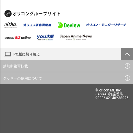
PC版に切り替え
禁無断複写転載
クッキーの使用について
© oricon ME inc.
JASRAC許諾番号：
9009642140Y38026