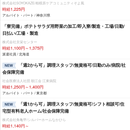
株式会社SOYOKAZE/相模原ケアコミュニティそよ風
時給1,225円
アルバイト・パート / 神奈川県
「寮完備」ポテトサラダ用野菜の加工/即入寮/製造・工場/日勤/
日払い/工場・製造
株式会社京栄センター
時給1,100円～1,375円
派遣社員 / 北海道
「週2から可」調理スタッフ/無資格可/日勤のみ/病院/社
NEW
会保障完備
社会医療法人社団 順江会 江東病院
時給1,250円～1,400円
アルバイト・パート / 東京都
「週1から可」調理スタッフ/無資格可/シフト相談可/住
NEW
宅型有料老人ホーム/社会保障完備
株式会社角亀甲/シルバーホームなかひら
時給1,140円～