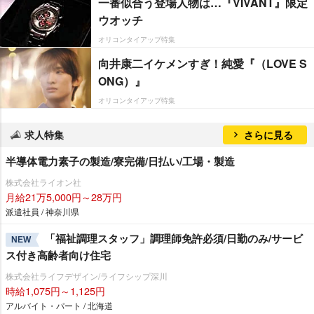
一番似合う登場人物は…『VIVANT』限定
ウオッチ
オリコンタイアップ特集
向井康二イケメンすぎ！純愛『（LOVE S
ONG）』
オリコンタイアップ特集
求人特集
さらに見る
半導体電力素子の製造/寮完備/日払い/工場・製造
株式会社ライオン社
月給21万5,000円～28万円
派遣社員 / 神奈川県
「福祉調理スタッフ」調理師免許必須/日勤のみ/サービ
NEW
ス付き高齢者向け住宅
株式会社ライフデザイン/ライフシップ深川
時給1,075円～1,125円
アルバイト・パート / 北海道