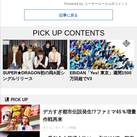
記事に戻る
PICK UP CONTENTS
SUPER★DRAGON初の両A面シ
EBiDAN「Yes! 東京」週間1500
ングルリリース
万回超でV3
PICK UP
デカすぎ都市伝説発生!?ファミマ45％増量
作戦再来
オリコンタイアップ特集