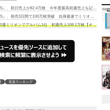
1. Snow Manの新アルバム『RAYS』、初日売上が82.4万枚 今年度最高初週売上を記録【オリコンランキング】
2. Snow Manの新アルバム『RAYS』、発売3日間で100万枚突破 自身最速でミリオン達成【オリコンランキング】
週ミリオンでアルバム1位 初週売上108.1万枚【オリコンランキング】
譜
音楽ランキング