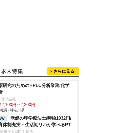
さらに見る
薬研究のためのHPLC分析業務/化学
析
B株式会社
2,100円～2,200円
社員 / 神奈川県
老健の理学療法士/時給1932円/
EW
育体制充実・生活期リハが学べるPT
医療法人財団 仁医会