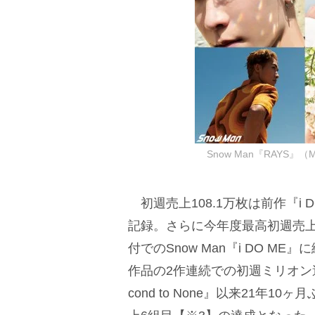
Snow Man『RAYS』（
初週売上108.1万枚は前作『i 
記録。さらに今年度最高初週売上【
付でのSnow Man『i DO 
作品の2作連続での初週ミリオン達
cond to None』以来21年