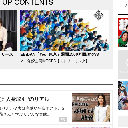
K UP CONTENTS
リリース
EBiDAN「Yes! 東京」週間1500万回超でV3
M!LKは2曲同時TOP5【ストリーミング】
む“人身取引”のリアル
ませんか？実は恋愛や悪質ホスト、S
海荷さんと学ぶリアルな実態。