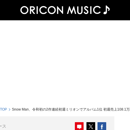
 TOP
Snow Man、令和初の2作連続初週ミリオンでアルバム1位 初週売上108.
ース