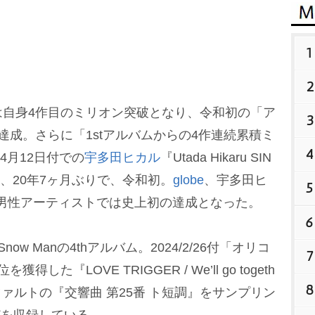
。
1
2
自身4作目のミリオン突破となり、令和初の「ア
3
達成。さらに「1stアルバムからの4作連続累積ミ
4
4月12日付での
宇多田ヒカル
『Utada Hikaru SIN
1』以来、20年7ヶ月ぶりで、令和初。
globe
、宇多田ヒ
5
、男性アーティストでは史上初の達成となった。
6
 Manの4thアルバム。2024/2/26付「オリコ
7
『LOVE TRIGGER / We’ll go togeth
8
ァルトの『交響曲 第25番 ト短調』をサンプリン
どを収録している。