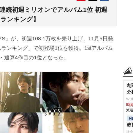
2作連続初週ミリオンでアルバム1位 初週
ンランキング】
YS』が、初週108.1万枚を売り上げ、11月5日発
ランキング」で初登場1位を獲得。1stアルバム
作連続・通算4作目の1位となった。
創
分
WD
時給
派遣
N
教
社会