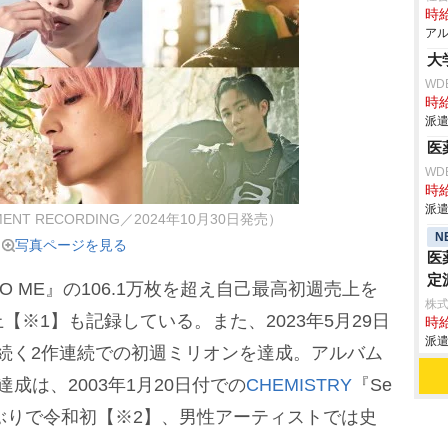
時給
アル
大
WD
時給
派遣
医
WD
時給
派遣
MENT RECORDING／2024年10月30日発売）
N
写真ページを見る
医
定
DO ME』の106.1万枚を超え自己最高初週売上を
株
※1】も記録している。また、2023年5月29日
時給
派遣
ME』に続く2作連続での初週ミリオンを達成。アルバム
成は、2003年1月20日付での
CHEMISTRY
『Se
10ヶ月ぶりで令和初【※2】、男性アーティストでは史