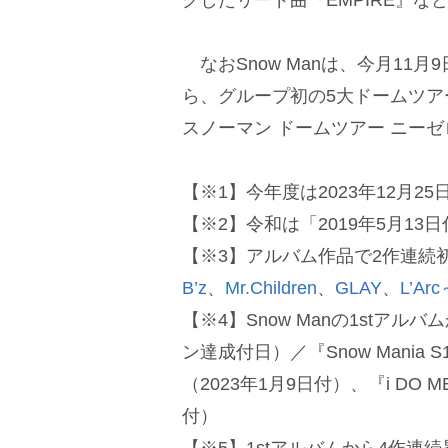
なおSnow Manは、今月11
ら、グループ初の5大ドームツアー『Sno
スノーマン ドームツアー ニー
【※1】今年度は2023年12月2
【※2】令和は「2019年5月13
【※3】アルバム作品で2作連続
B’z
、
Mr.Children
、
GLAY
、
L’Ar
【※4】Snow Manの1stア
ン達成付日）／『Snow Mania S1
（2023年1月9日付）、『i DO ME
付）
【※5】1stアルバムから4作連