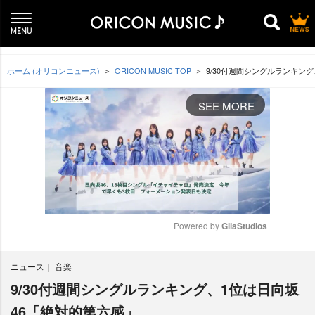
ホーム (オリコンニュース)
ORICON MUSIC TOP
9/30付週間シングルランキン
SEE MORE
Powered by 
GliaStudios
M
ニュース
音楽
u
t
9/30付週間シングルランキング、1位は日向坂
e
46「絶対的第六感」