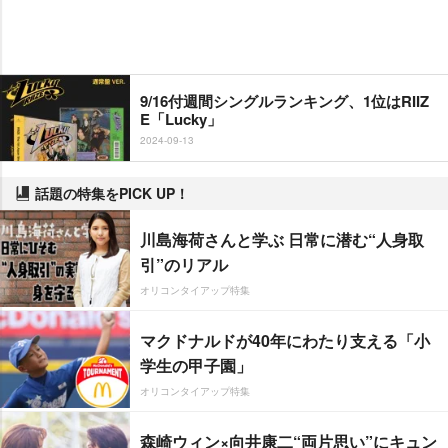
9/16付週間シングルランキング、1位はRIIZ
E「Lucky」
2024-09-13
話題の特集をPICK UP！
川島海荷さんと学ぶ 日常に潜む“人身取
引”のリアル
オリコンタイアップ特集
マクドナルドが40年にわたり支える「小
学生の甲子園」
オリコンタイアップ特集
森崎ウィン×向井康二“両片思い”にキュン