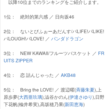
以降10位までのランキングをご紹介します。
1位： 絶対的第六感 ／ 日向坂46
2位： ないとびふぉーあだんす/パLIFE!パLIKE!
パLOUGH!パLOVE! ／
パンダドラゴン
3位： NEW KAWAII/フルーツバスケット ／
FR
UITS ZIPPER
4位： 恋 詰んじゃった ／
AKB48
5位： Bring the LOVE! ／ 渡辺曜(
斉藤朱夏
),上
原歩夢(
大西亜玖璃
),澁谷かのん(
伊達さゆり
),日野
下花帆(楡井希実),高坂穂乃果(
新田恵海
)