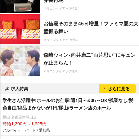
オリコンタイアップ特集
お値段そのまま45％増量！ファミマ夏の大
盤振る舞い
オリコンタイアップ特集
森崎ウィン×向井康二“両片思い”にキュン
が止まらん！
オリコンタイアップ特集
求人特集
さらに見る
学生さん活躍中!ホールのお仕事!週1日～&3h～OK/残業なし/髪
色自由/絶品まかないが1円/豚山/ラーメン店のホール
豚山 名古屋太閤口店
時給1,300円～1,625円
アルバイト・パート / 愛知県