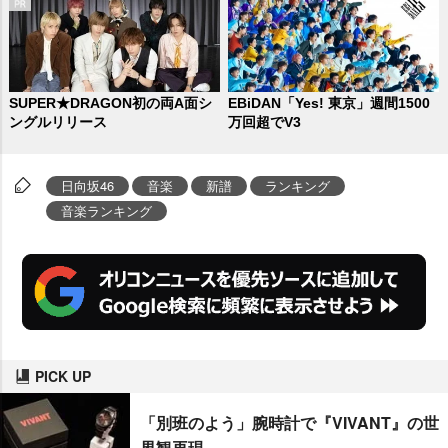
SUPER★DRAGON初の両A面シ
EBiDAN「Yes! 東京」週間1500
ングルリリース
万回超でV3
日向坂46
音楽
新譜
ランキング
音楽ランキング
PICK UP
「別班のよう」腕時計で『VIVANT』の世
界観再現