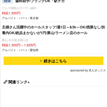
歯科助手/ブランクOK・駅チカ
NEW
ナムラ御殿山ガーデン歯科
時給1,500円
アルバイト・パート / 東京都
主婦さん活躍中のホールスタッフ!週1日～&3h～OK/残業なし/扶
養内OK/絶品まかないが1円/豚山/ラーメン店のホール
豚山 名古屋太閤口店
時給1,300円～1,625円
アルバイト・パート / 愛知県
続きはこちら
sponsored by 求人ボックス
関連リンク+