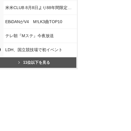
米米CLUB 8月8日より88年間限定企画
EBiDANがV4 M!LK3曲TOP10
テレ朝『Mステ』今夜放送
0
LDH、国立競技場で初イベント
11位以下を見る