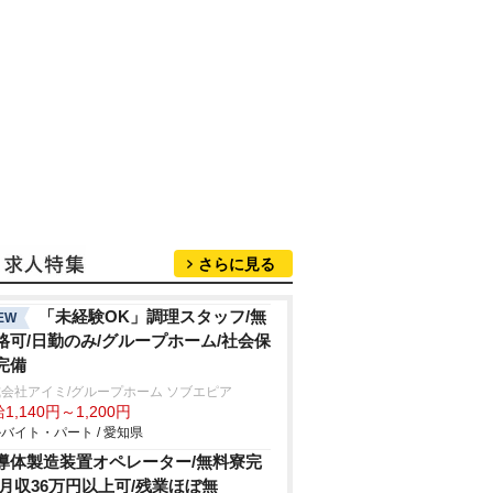
さらに見る
「未経験OK」調理スタッフ/無
EW
格可/日勤のみ/グループホーム/社会保
完備
会社アイミ/グループホーム ソブエピア
1,140円～1,200円
バイト・パート / 愛知県
導体製造装置オペレーター/無料寮完
/月収36万円以上可/残業ほぼ無