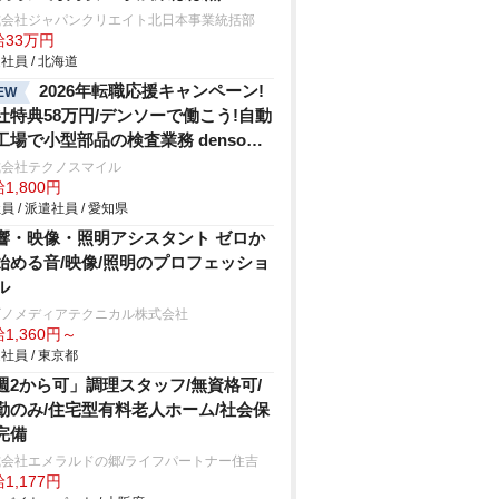
式会社ジャパンクリエイト北日本事業統括部
給33万円
社員 / 北海道
2026年転職応援キャンペーン!
EW
社特典58万円/デンソーで働こう!自動
工場で小型部品の検査業務 denso
hi
式会社テクノスマイル
1,800円
員 / 派遣社員 / 愛知県
響・映像・照明アシスタント ゼロか
始める音/映像/照明のプロフェッショ
ル
ビノメディアテクニカル株式会社
1,360円～
社員 / 東京都
週2から可」調理スタッフ/無資格可/
勤のみ/住宅型有料老人ホーム/社会保
完備
式会社エメラルドの郷/ライフパートナー住吉
1,177円