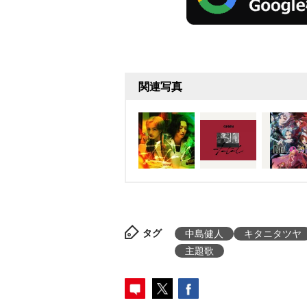
関連写真
タグ
中島健人
キタニタツヤ
主題歌