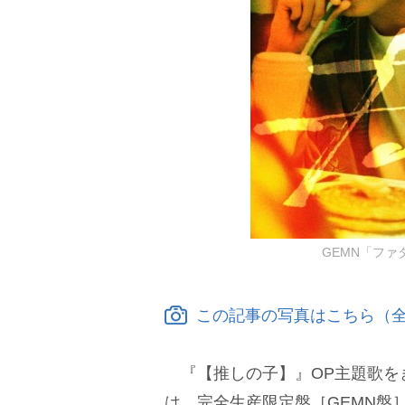
GEMN「ファ
この記事の写真はこちら（全
『【推しの子】』OP主題歌をき
は、完全生産限定盤［GEMN盤］（