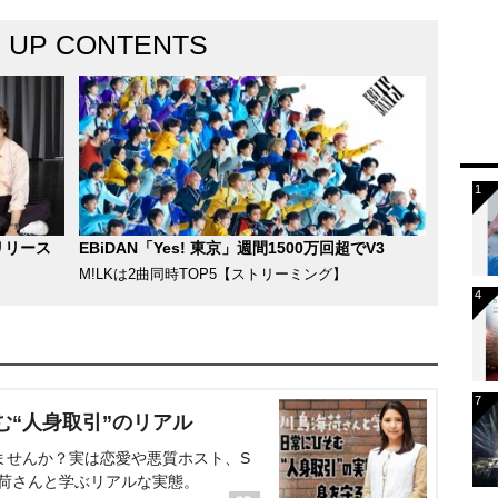
K UP CONTENTS
リリース
EBiDAN「Yes! 東京」週間1500万回超でV3
M!LKは2曲同時TOP5【ストリーミング】
む“人身取引”のリアル
ませんか？実は恋愛や悪質ホスト、S
海荷さんと学ぶリアルな実態。