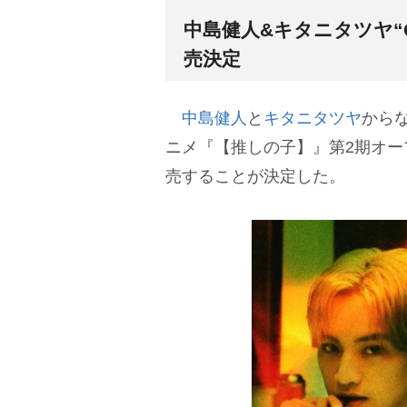
中島健人&キタニタツヤ“
売決定
中島健人
と
キタニタツヤ
から
ニメ『【推しの子】』第2期オー
売することが決定した。