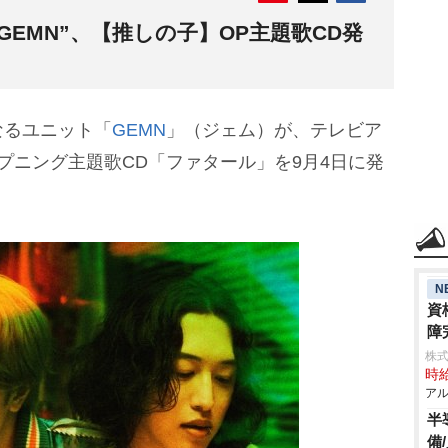
GEMN”、【推しの子】OP主題歌CD発
なるユニット「
GEMN
」（ジェム）が、テレビア
プニング主題歌CD「ファタール」を9月4日に発
N
資
障
株式
時給
アル
半
備