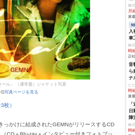
株
月
派遣
N
入
車
aic
株
時給
正社
音
ら
ナ
タール」 （通常盤）ジャケット写真
ヒ
時給
写真ページを見る
派遣
「
3枚）
日
障
っかけに結成されたGEMNがリリースするCD
株
時給
CD＋Blu-ray＋インタビュー付きフォトブッ