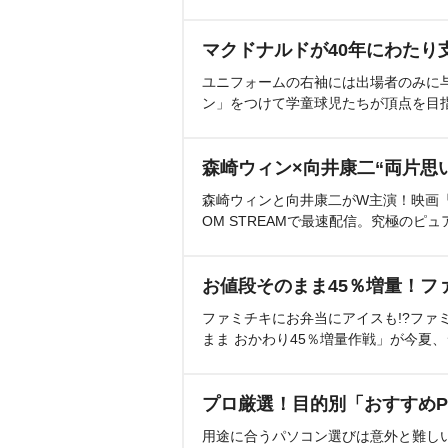
マクドナルドが40年にわたり
ユニフォームの右袖には出場者のみに
ン」をつけて学童球児たちが頂点を目
森崎ウィン×向井康二“両片思
森崎ウィンと向井康二がW主演！映画『（L
OM STREAMで最速配信。究極のピュ
お値段そのまま45％増量！フ
ファミチキにお弁当にアイスも!?ファ
まま おかわり45％増量作戦」が今夏
プロ厳選！目的別「おすすめP
用途に合うパソコン選びは意外と難し