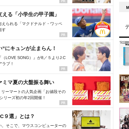
支える「小学生の甲子園」
与えられる「マクドナルド・ワッペ
指す
い”にキュンが止まらん！
OVE SONG）』が8／５よりJ:C
アラブ！
ァミマ夏の大盤振る舞い
ミリーマートの人気企画「お値段その
、シリーズ初の年2回開催！
C９選」とは？
い。そこで、マウスコンピューターの