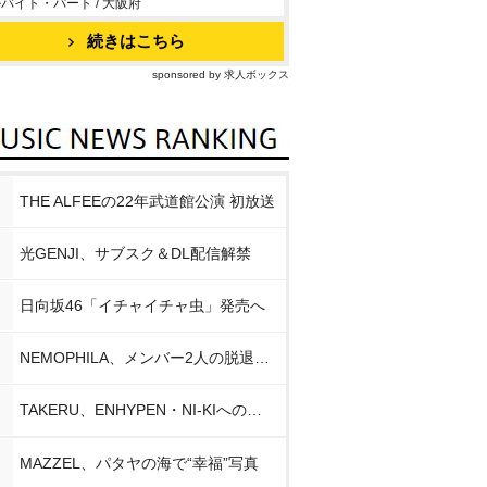
バイト・パート / 大阪府
続きはこちら
sponsored by 求人ボックス
THE ALFEEの22年武道館公演 初放送
光GENJI、サブスク＆DL配信解禁
日向坂46「イチャイチャ虫」発売へ
NEMOPHILA、メンバー2人の脱退発表
TAKERU、ENHYPEN・NI-KIへの思い
MAZZEL、パタヤの海で“幸福”写真