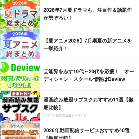
2026年7月夏ドラマも、注目作＆話題作
が勢ぞろい！
【夏アニメ2026】7月期夏の新アニメを
一挙紹介！
芸能界を志す10代～20代を応援！ オー
ディション・スクール情報はDeview
漫画読み放題サブスクおすすめ11選【徹
底比較】
オリコン顧客満足度ランキング
2026年動画配信サービスおすすめ40選
【徹底比較】