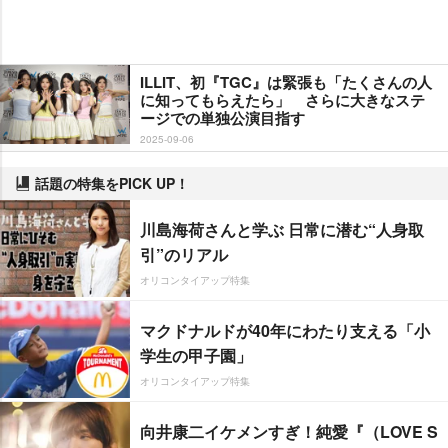
ILLIT、初『TGC』は緊張も「たくさんの人
に知ってもらえたら」 さらに大きなステ
ージでの単独公演目指す
2025-09-06
話題の特集をPICK UP！
川島海荷さんと学ぶ 日常に潜む“人身取
引”のリアル
オリコンタイアップ特集
マクドナルドが40年にわたり支える「小
学生の甲子園」
オリコンタイアップ特集
向井康二イケメンすぎ！純愛『（LOVE S