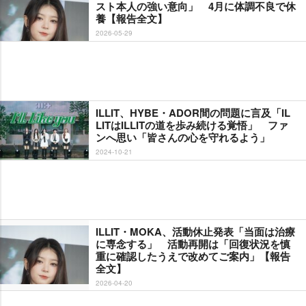
スト本人の強い意向」 4月に体調不良で休
養【報告全文】
2026-05-29
ILLIT、HYBE・ADOR間の問題に言及「IL
LITはILLITの道を歩み続ける覚悟」 ファ
ンへ思い「皆さんの心を守れるよう」
2024-10-21
ILLIT・MOKA、活動休止発表「当面は治療
に専念する」 活動再開は「回復状況を慎
重に確認したうえで改めてご案内」【報告
全文】
2026-04-20