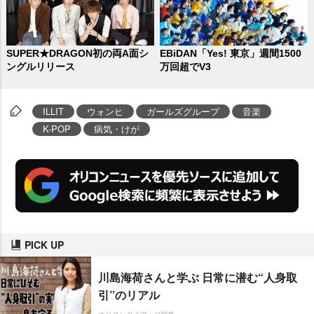
SUPER★DRAGON初の両A面シ
EBiDAN「Yes! 東京」週間1500
ングルリリース
万回超でV3
ILLIT
ウォンヒ
ガールズグループ
音楽
K-POP
病気・けが
PICK UP
川島海荷さんと学ぶ 日常に潜む“人身取
引”のリアル
オリコンタイアップ特集