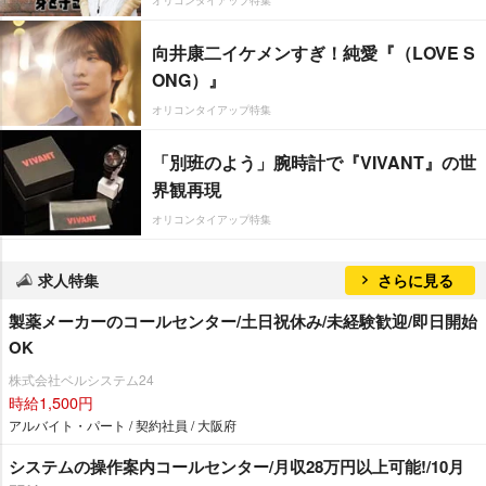
向井康二イケメンすぎ！純愛『（LOVE S
ONG）』
オリコンタイアップ特集
「別班のよう」腕時計で『VIVANT』の世
界観再現
オリコンタイアップ特集
求人特集
さらに見る
製薬メーカーのコールセンター/土日祝休み/未経験歓迎/即日開始
OK
株式会社ベルシステム24
時給1,500円
アルバイト・パート / 契約社員 / 大阪府
システムの操作案内コールセンター/月収28万円以上可能!/10月