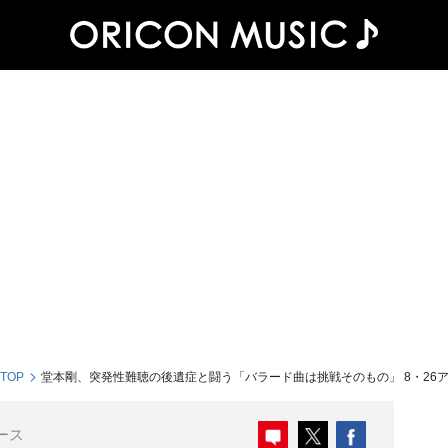
 TOP
堂本剛、突発性難聴の後遺症と闘う「バラード曲は挑戦そのもの」 8・26
ース