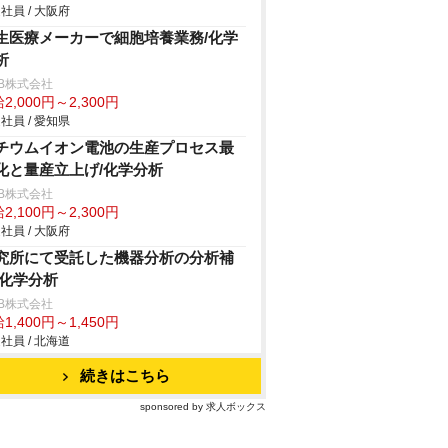
社員 / 大阪府
生医療メーカーで細胞培養業務/化学
析
B株式会社
2,000円～2,300円
社員 / 愛知県
チウムイオン電池の生産プロセス最
化と量産立上げ/化学分析
B株式会社
2,100円～2,300円
社員 / 大阪府
究所にて受託した機器分析の分析補
/化学分析
B株式会社
1,400円～1,450円
社員 / 北海道
続きはこちら
sponsored by 求人ボックス