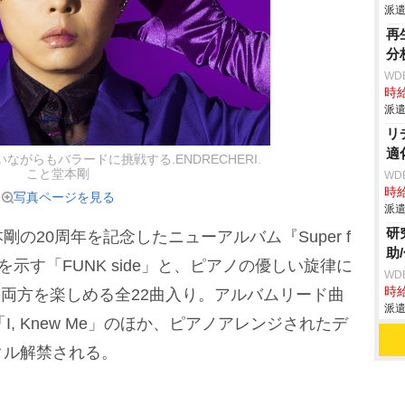
派遣
再
分
WD
時給
派遣
リ
適
がらもバラードに挑戦する.ENDRECHERI.
こと堂本剛
WD
時給
写真ページを見る
派遣
研
20周年を記念したニューアルバム『Super f
助
地”を示す「FUNK side」と、ピアノの優しい旋律に
WD
時給
の両方を楽しめる全22曲入り。アルバムリード曲
派遣
最新曲「I, Knew Me」のほか、ピアノアレンジされたデ
タル解禁される。