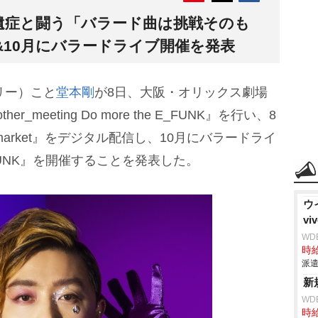
遺症と闘う「バラード曲は挑戦そのも
信&10月にバラードライブ開催を発表
ケリー）こと
堂本剛
が8日、大阪・オリックス劇場
her_meeting Do more the E_FUNK』を行い、8
k market』をデジタル配信し、10月にバラードライ
d of FUNK』を開催することを発表した。
ウ
v
WD
時給
派遣
新
WD
時給