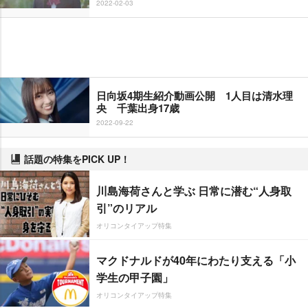
2022-02-03
日向坂4期生紹介動画公開 1人目は清水理
央 千葉出身17歳
2022-09-22
話題の特集をPICK UP！
川島海荷さんと学ぶ 日常に潜む“人身取
引”のリアル
オリコンタイアップ特集
マクドナルドが40年にわたり支える「小
学生の甲子園」
オリコンタイアップ特集