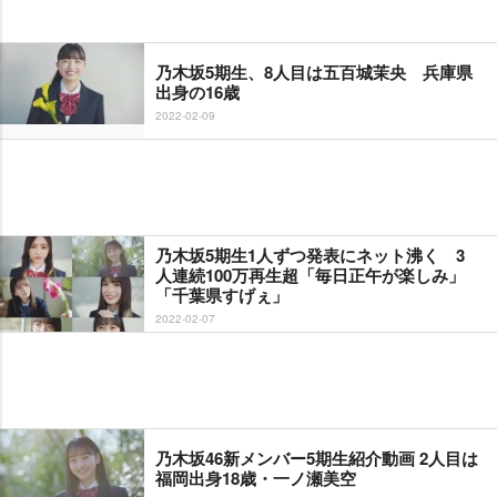
乃木坂5期生、8人目は五百城茉央 兵庫県
出身の16歳
2022-02-09
乃木坂5期生1人ずつ発表にネット沸く 3
人連続100万再生超「毎日正午が楽しみ」
「千葉県すげぇ」
2022-02-07
乃木坂46新メンバー5期生紹介動画 2人目は
福岡出身18歳・一ノ瀬美空