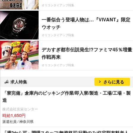
オリコンタイアップ特集
一番似合う登場人物は…『VIVANT』限定
ウオッチ
オリコンタイアップ特集
デカすぎ都市伝説発生!?ファミマ45％増量
作戦再来
オリコンタイアップ特集
求人特集
さらに見る
「寮完備」倉庫内のピッキング作業/即入寮/製造・工場/工場・製
造
株式会社京栄センター
時給1,650円
派遣社員 / 神奈川県
「週2から可」調理スタッフ/無資格可/日勤のみ/住宅型有料老人