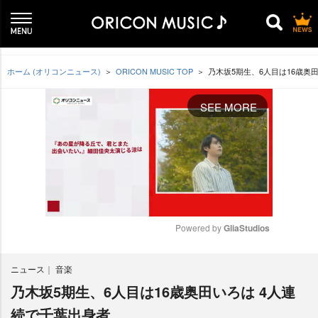
ホーム (オリコンニュース)
ORICON MUSIC TOP
乃木坂5期生、6人目は16歳奥
SEE MORE
Powered by 
GliaStudios
M
ニュース
音楽
u
t
乃木坂5期生、6人目は16歳奥田いろは 4人連
e
続で千葉出身者