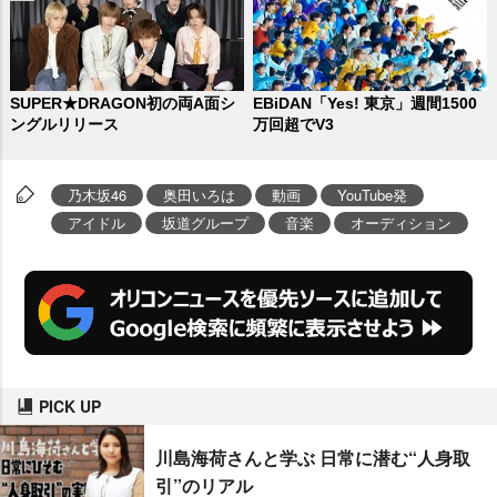
SUPER★DRAGON初の両A面シ
EBiDAN「Yes! 東京」週間1500
ングルリリース
万回超でV3
乃木坂46
奥田いろは
動画
YouTube発
アイドル
坂道グループ
音楽
オーディション
PICK UP
川島海荷さんと学ぶ 日常に潜む“人身取
引”のリアル