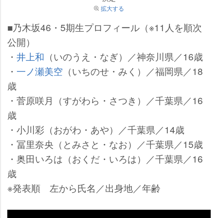
拡大する
■乃木坂46・5期生プロフィール（※11人を順次
公開）
・
井上和
（いのうえ・なぎ）／神奈川県／16歳
・
一ノ瀬美空
（いちのせ・みく）／福岡県／18
歳
・菅原咲月（すがわら・さつき）／千葉県／16
歳
・小川彩（おがわ・あや）／千葉県／14歳
・冨里奈央（とみさと・なお）／千葉県／15歳
・奥田いろは（おくだ・いろは）／千葉県／16
歳
※発表順 左から氏名／出身地／年齢