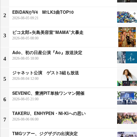
EBiDANがV4 M!LK3曲TOP10
2
2026-08-05 09:21
ピコ太郎×矢島美容室“MAMA”大暴走
3
2026-08-05 08:00
Ado、初の日産公演『Ao』放送決定
4
2026-08-05 18:00
ジャネット公演 ゲスト3組も放送
5
2026-08-04 12:00
SEVENIC、豊洲PIT単独ワンマン開催
6
2026-08-05 21:00
TAKERU、ENHYPEN・NI-KIへの思い
7
2026-08-06 06:00
TMGツアー、ジグザグの出演決定