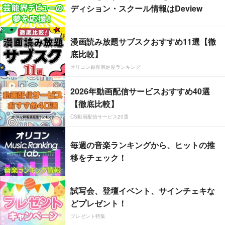
ディション・スクール情報はDeview
漫画読み放題サブスクおすすめ11選【徹
底比較】
オリコン顧客満足度ランキング
2026年動画配信サービスおすすめ40選
【徹底比較】
CS動画配信サービス20選
毎週の音楽ランキングから、ヒットの推
移をチェック！
試写会、登壇イベント、サインチェキな
どプレゼント！
プレゼント特集