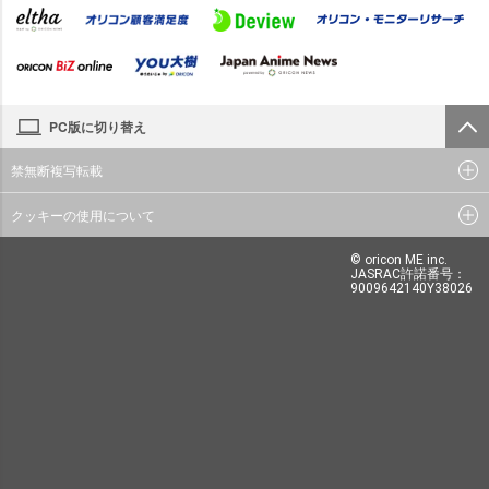
PC版に切り替え
禁無断複写転載
クッキーの使用について
© oricon ME inc.
JASRAC許諾番号：
9009642140Y38026