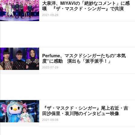
大泉洋、MIYAVIの「絶妙なコメント」に感
嘆 『ザ・マスクド・シンガー』で共演
2021-08-28
Perfume、マスクドシンガーたちの“本気
度”に感動 演出も「派手派手！」
2022-07-29
『ザ・マスクド・シンガー』尾上右近・吉
田沙保里・哀川翔のインタビュー映像
2021-09-08