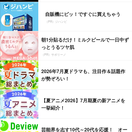
自販機にピッ！ですぐに買えちゃう
（PR）ジハンピ
朝1分貼るだけ！ミルクピールで一日中ず
っとうるツヤ肌
（PR）サボリーノ
2026年7月夏ドラマも、注目作＆話題作
が勢ぞろい！
【夏アニメ2026】7月期夏の新アニメを
一挙紹介！
芸能界を志す10代～20代を応援！ オー