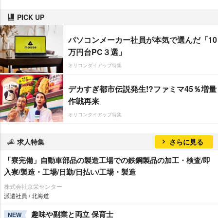
PICK UP
パソコンメーカー社員が本気で選んだ「10
万円台PC３選」
オリコンタイアップ特集
デカすぎ都市伝説発生!?ファミマ45％増量
作戦再来
オリコンタイアップ特集
求人特集
さらに見る
「寮完備」自動車部品の製造工場での鉄鋼製品の加工・検査/即
入寮/製造・工場/日勤/日払い/工場・製造
株式会社京栄センター
派遣社員 / 北海道
趣味や副業と両立 保育士
NEW