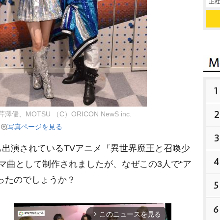
正社
1
2
優、MOTSU （C）ORICON NewS inc.
写真ページを見る
3
出演されているTVアニメ『異世界魔王と召喚少
4
ーマ曲として制作されましたが、なぜこの3人で“ア
ったのでしょうか？
5
6
このニュースを見る
arrow_forward_ios