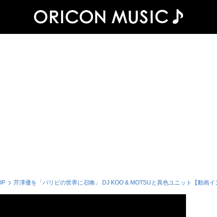
OP
芹澤優を「パリピの世界に召喚」 DJ KOO & MOTSUと異色ユニット【動画