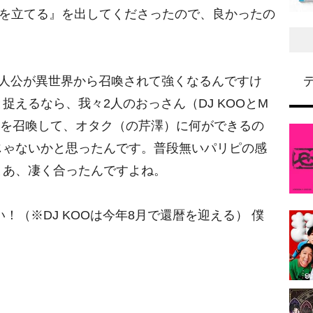
親指を立てる』を出してくださったので、良かったの
主人公が異世界から召喚されて強くなるんですけ
捉えるなら、我々2人のおっさん（DJ KOOとM
コを召喚して、オタク（の芹澤）に何ができるの
じゃないかと思ったんです。普段無いパリピの感
まあ、凄く合ったんですよね。
（※DJ KOOは今年8月で還暦を迎える） 僕