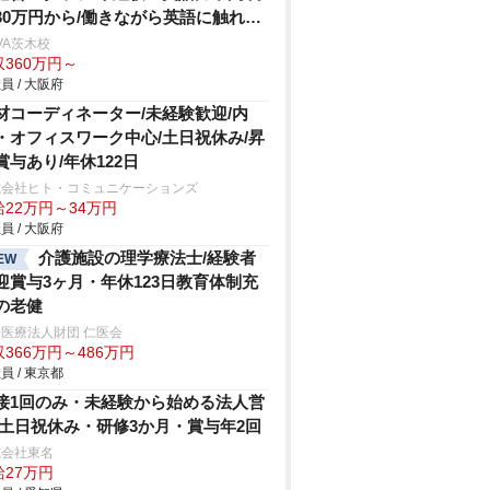
30万円から/働きながら英語に触れら
る環境
VA茨木校
収360万円～
員 / 大阪府
材コーディネーター/未経験歓迎/内
・オフィスワーク中心/土日祝休み/昇
賞与あり/年休122日
式会社ヒト・コミュニケーションズ
給22万円～34万円
員 / 大阪府
介護施設の理学療法士/経験者
EW
迎賞与3ヶ月・年休123日教育体制充
の老健
医療法人財団 仁医会
366万円～486万円
員 / 東京都
接1回のみ・未経験から始める法人営
/土日祝休み・研修3か月・賞与年2回
式会社東名
給27万円