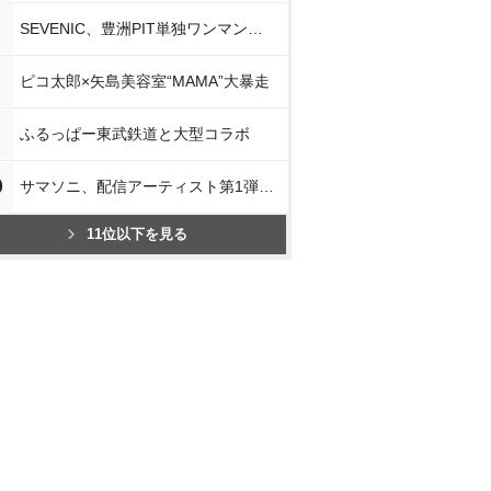
SEVENIC、豊洲PIT単独ワンマン開催
ピコ太郎×矢島美容室“MAMA”大暴走
ふるっぱー東武鉄道と大型コラボ
0
サマソニ、配信アーティスト第1弾発表
11位以下を見る