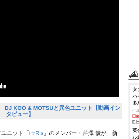
タ
ハ
多
DJ KOO & MOTSUと異色ユニット【動画イン
信
小
タビュー】
日
ク
正社
英
ユニット「
i☆Ris
」のメンバー・芹澤 優が、新
ル