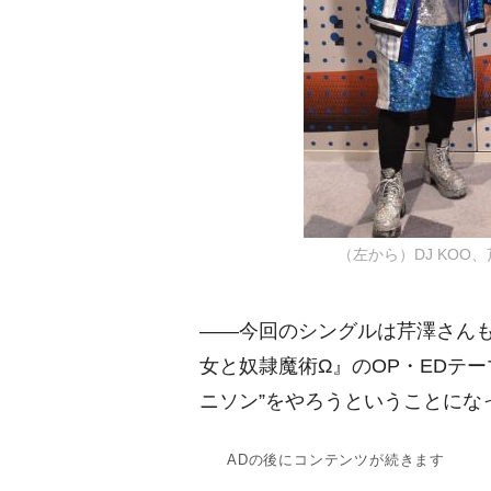
（左から）DJ KOO、芹澤
――今回のシングルは芹澤さんも
女と奴隷魔術Ω』のOP・EDテ
ニソン”をやろうということにな
ADの後にコンテンツが続きます