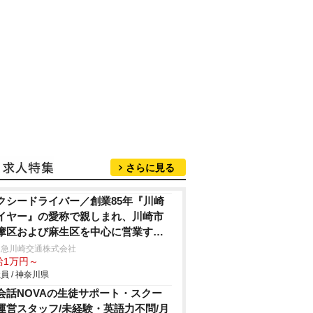
さらに見る
クシードライバー／創業85年『川崎
イヤー』の愛称で親しまれ、川崎市
摩区および麻生区を中心に営業する
頼と実績のある小田急グループのタ
田急川崎交通株式会社
給1万円～
シー会社！
員 / 神奈川県
会話NOVAの生徒サポート・スクー
運営スタッフ/未経験・英語力不問/月