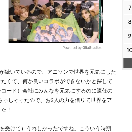
7
8
9
Powered by 
GliaStudios
1
M
況が続いているので、アニソンで世界を元気にした
u
t
せたくて、何か良いコラボができないかと探して
e
レコード）会社にみんなを元気にするのに適任の
がいらっしゃったので、お2人の力を借りて世界をア
した！
ァーを受けて）うれしかったですね。こういう時期