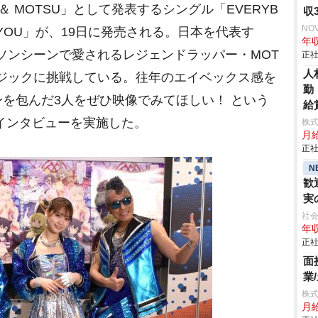
＆ MOTSU」として発表するシングル「EVERYB
収
れ
NO
 YOU YOU」が、19日に発売される。日本を代表す
年
アニソンシーンで愛されるレジェンドラッパー・MOT
正社
人
ジックに挑戦している。往年のエイベックス感を
勤
を包んだ3人をぜひ映像でみてほしい！ という
給
動画インタビューを実施した。
株
月
正社
N
歓
実
社会
年収
正社
面
業
株
月