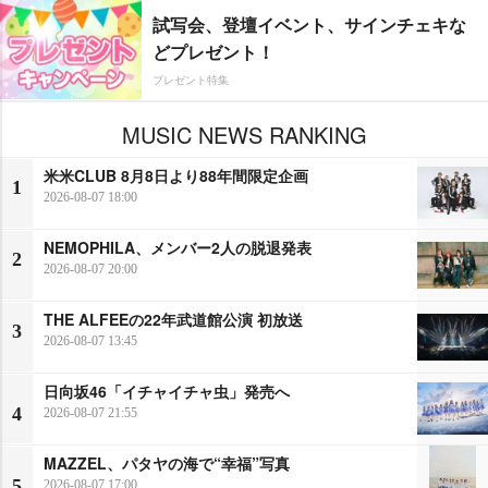
試写会、登壇イベント、サインチェキな
どプレゼント！
プレゼント特集
MUSIC NEWS RANKING
米米CLUB 8月8日より88年間限定企画
1
2026-08-07 18:00
NEMOPHILA、メンバー2人の脱退発表
2
2026-08-07 20:00
THE ALFEEの22年武道館公演 初放送
3
2026-08-07 13:45
日向坂46「イチャイチャ虫」発売へ
4
2026-08-07 21:55
MAZZEL、パタヤの海で“幸福”写真
5
2026-08-07 17:00