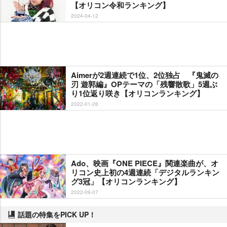
【オリコン令和ランキング】
2024-04-12
Aimerが2週連続で1位、2位独占 『鬼滅の
刃 遊郭編』OPテーマの「残響散歌」5週ぶ
り1位返り咲き【オリコンランキング】
2022-01-26
Ado、映画『ONE PIECE』関連楽曲が、オ
リコン史上初の4週連続「デジタルランキン
グ3冠」【オリコンランキング】
2022-09-07
話題の特集をPICK UP！