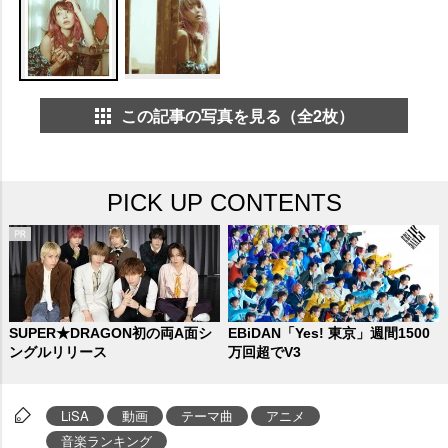
この記事の写真を見る（全2枚）
PICK UP CONTENTS
SUPER★DRAGON初の両A面シ
EBiDAN「Yes! 東京」週間1500
ングルリリース
万回超でV3
LiSA
動画
テーマ曲
アニメ
音楽ランキング