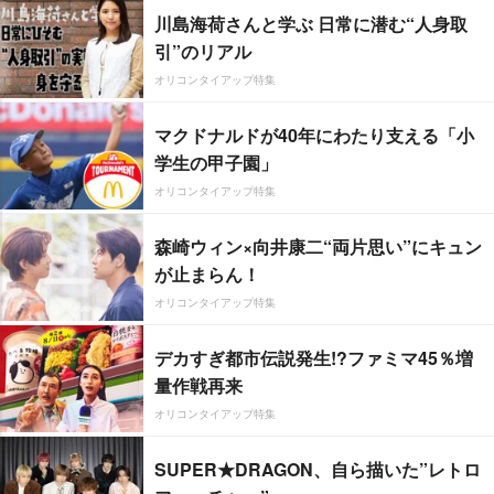
川島海荷さんと学ぶ 日常に潜む“人身取
引”のリアル
オリコンタイアップ特集
マクドナルドが40年にわたり支える「小
学生の甲子園」
オリコンタイアップ特集
森崎ウィン×向井康二“両片思い”にキュン
が止まらん！
オリコンタイアップ特集
デカすぎ都市伝説発生!?ファミマ45％増
量作戦再来
オリコンタイアップ特集
SUPER★DRAGON、自ら描いた”レトロ