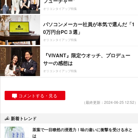
フューチャー”
オリコンタイアップ特集
パソコンメーカー社員が本気で選んだ「1
0万円台PC３選」
オリコンタイアップ特集
『VIVANT』限定ウオッチ、プロデュー
サーの感想は
オリコンタイアップ特集
コメントする・見る
（最終更新：2024-06-25 12:52）
新着トレンド
茶葉で一目瞭然の浸透力！味の違いに衝撃を受ける水と
は