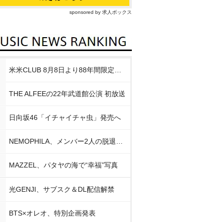
sponsored by 求人ボックス
米米CLUB 8月8日より88年間限定企画
THE ALFEEの22年武道館公演 初放送
日向坂46「イチャイチャ虫」発売へ
NEMOPHILA、メンバー2人の脱退発表
MAZZEL、パタヤの海で“幸福”写真
光GENJI、サブスク＆DL配信解禁
BTS×オレオ、特別企画発表