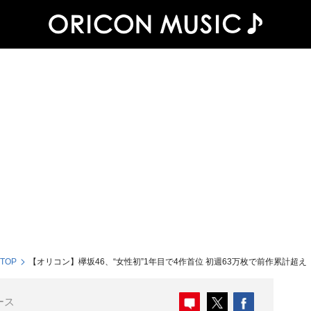
 TOP
【オリコン】欅坂46、“女性初”1年目で4作首位 初週63万枚で前作累計超え
ース