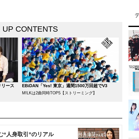
K UP CONTENTS
リリース
EBiDAN「Yes! 東京」週間1500万回超でV3
M!LKは2曲同時TOP5【ストリーミング】
む“人身取引”のリアル