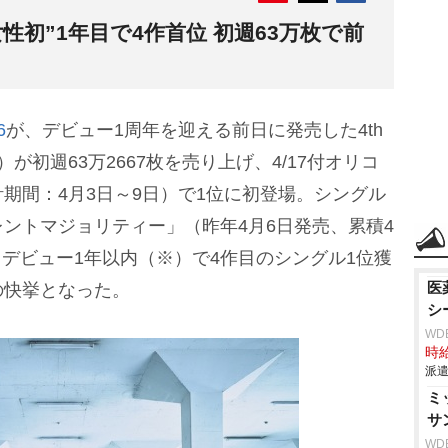
性初”1年目で4作首位 初週63万枚で前
6
が、デビュー1周年を迎える前日に発売した4th
が初週63万2667枚を売り上げ、4/17付オリコ
期間：4月3日～9日）で1位に初登場。シングル
ントマジョリティー」（昨年4月6日発売、累積4
目。デビュー1年以内（※）で4作目のシングル1位獲
医
の快挙となった。
シ
WD
時給
派遣
ミ
サ
WD