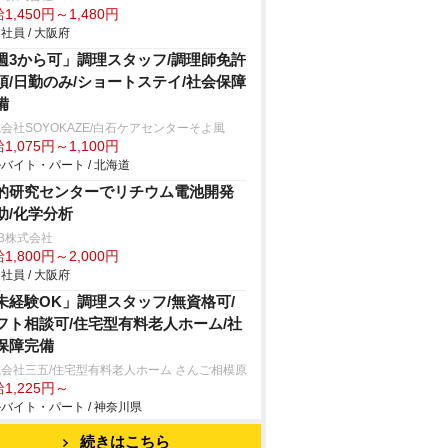
1,450円～1,480円
社員 / 大阪府
週3から可」調理スタッフ/調理師免許
須/日勤のみ/ショートステイ/社会保障
備
会社SOYOKAZE/白石ケアセンターそよ風
1,075円～1,100円
バイト・パート / 北海道
的研究センターでリチウム電池開発
助/化学分析
B株式会社
1,800円～2,000円
社員 / 大阪府
未経験OK」調理スタッフ/無資格可/
フト相談可/住宅型有料老人ホーム/社
保障完備
会社三五/住宅型有料老人ホーム さんご相模原
1,225円～
バイト・パート / 神奈川県
続きはこちら