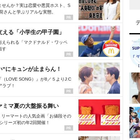
ませんか？実は恋愛や悪質ホスト、S
海荷さんと学ぶリアルな実態。
支える「小学生の甲子園」
与えられる「マクドナルド・ワッペ
指す
い”にキュンが止まらん！
OVE SONG）』が8／５よりJ:C
アラブ！
ァミマ夏の大盤振る舞い
ミリーマートの人気企画「お値段その
、シリーズ初の年2回開催！