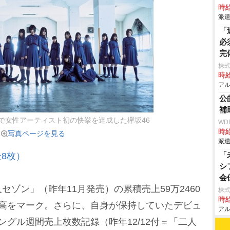
時給
派遣
「
必
完
株式
時給
アル
公
補
」で女性アーティスト初の快挙を達成した欅坂46
WD
時給
写真ページを見る
派遣
「
8枚）
シ
会
ゾン」（昨年11月発売）の累積売上59万2460
株式
時給
最高をマーク。さらに、自身が保持していたデビュ
アル
ングル週間売上枚数記録（昨年12/12付＝「二人