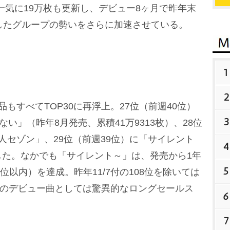
を一気に19万枚も更新し、デビュー8ヶ月で昨年末
したグループの勢いをさらに加速させている。
1
2
すべてTOP30に再浮上。27位（前週40位）
3
ない」（昨年8月発売、累積41万9313枚）、28位
二人セゾン」、29位（前週39位）に「サイレント
4
した。なかでも「サイレント～」は、発売から1年
5
位以内）を達成。昨年11/7付の108位を除いては
新人のデビュー曲としては驚異的なロングセールス
6
7