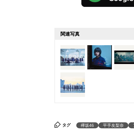
関連写真
タグ
欅坂46
平手友梨奈