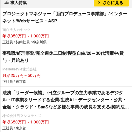
求人特集
さらに見る
プロジェクトマネジャー「面白プロデュース事業部」/インター
ネット/Webサービス・ASP
面白法人カヤック
年収350万円～1,000万円
正社員 / 契約社員 / 神奈川県
事務職/経理事務/完全週休二日制/髪型自由/20～30代活躍中/賞
与・昇給あり
MeilleureVie株式会社
月給25万円～50万円
正社員 / 東京都
法務「リーダー候補」:日立グループの主力事業であるデジタ
ル・IT事業をリードする企業/生成AI・データセンター・公共・
金融・クラウド・SaaSなど多様な事業の成長を支える/契約法務
中心/システムインテグレータ・ソフトハウス
株式会社日立システムズ
年収650万円～1,000万円
正社員 / 東京都