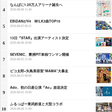
なんばに1.25万人アリーナ誕生へ
4
2026-08-06 11:40
EBiDANがV4 M!LK3曲TOP10
5
2026-08-05 09:21
13日『STAR』出演アーティスト決定
6
2026-08-06 20:00
SEVENIC、豊洲PIT単独ワンマン開催
7
2026-08-05 21:00
ピコ太郎×矢島美容室“MAMA”大暴走
8
2026-08-05 08:00
Ado、初の日産公演『Ao』放送決定
9
2026-08-05 18:00
ふるっぱー東武鉄道と大型コラボ
10
2026-08-06 11:00