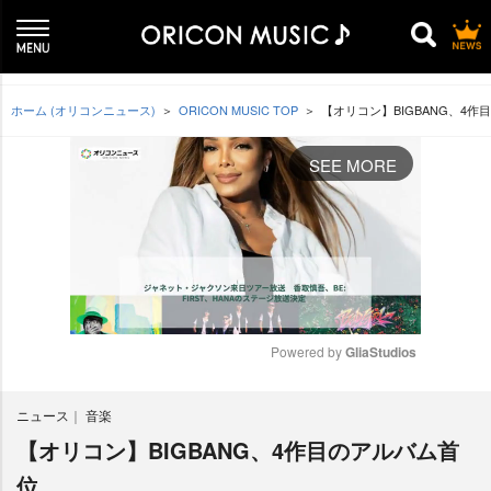
ホーム (オリコンニュース)
ORICON MUSIC TOP
【オリコン】BIGBANG、4作
SEE MORE
Powered by 
GliaStudios
M
ニュース
音楽
u
t
【オリコン】BIGBANG、4作目のアルバム首
e
位