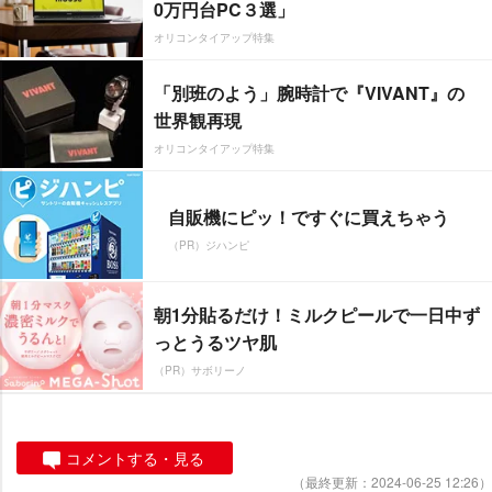
0万円台PC３選」
オリコンタイアップ特集
「別班のよう」腕時計で『VIVANT』の
世界観再現
オリコンタイアップ特集
自販機にピッ！ですぐに買えちゃう
（PR）ジハンピ
朝1分貼るだけ！ミルクピールで一日中ず
っとうるツヤ肌
（PR）サボリーノ
コメントする・見る
（最終更新：2024-06-25 12:26）