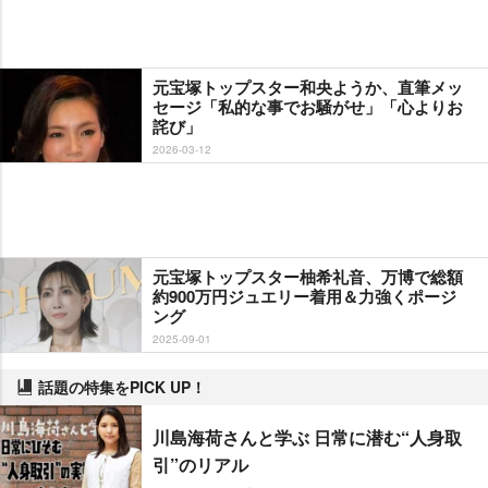
元宝塚トップスター和央ようか、直筆メッ
セージ「私的な事でお騒がせ」「心よりお
詫び」
2026-03-12
元宝塚トップスター柚希礼音、万博で総額
約900万円ジュエリー着用＆力強くポージ
ング
2025-09-01
話題の特集をPICK UP！
川島海荷さんと学ぶ 日常に潜む“人身取
引”のリアル