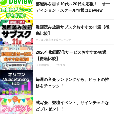
芸能界を志す10代～20代を応援！ オー
ディション・スクール情報はDeview
漫画読み放題サブスクおすすめ11選【徹
底比較】
オリコン顧客満足度ランキング
2026年動画配信サービスおすすめ40選
【徹底比較】
CS動画配信サービス20選
毎週の音楽ランキングから、ヒットの推
移をチェック！
試写会、登壇イベント、サインチェキな
どプレゼント！