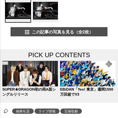
この記事の写真を見る（全2枚）
PICK UP CONTENTS
SUPER★DRAGON初の両A面シ
EBiDAN「Yes! 東京」週間1500
ングルリリース
万回超でV3
柚希礼音
ライブ情報
宝塚歌劇