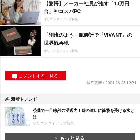
【驚愕】メーカー社員が推す「10万円
台」神コスパPC
オリコンタイアップ特集
「別班のよう」腕時計で『VIVANT』の
世界観再現
オリコンタイアップ特集
コメントする・見る
（最終更新：2024-06-25 12:24）
新着トレンド
茶葉で一目瞭然の浸透力！味の違いに衝撃を受ける水と
は
オリコンタイアップ特集
もっと見る