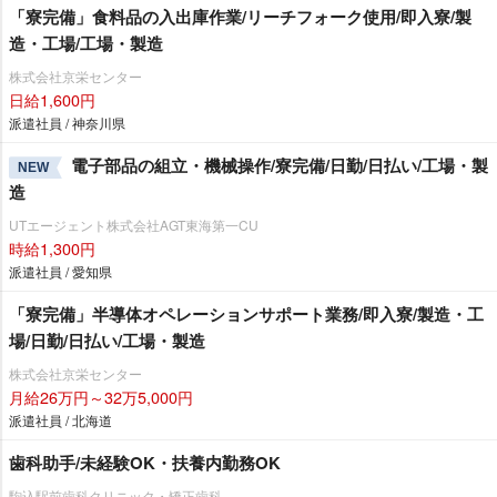
「寮完備」食料品の入出庫作業/リーチフォーク使用/即入寮/製
造・工場/工場・製造
株式会社京栄センター
日給1,600円
派遣社員 / 神奈川県
電子部品の組立・機械操作/寮完備/日勤/日払い/工場・製
NEW
造
UTエージェント株式会社AGT東海第一CU
時給1,300円
派遣社員 / 愛知県
「寮完備」半導体オペレーションサポート業務/即入寮/製造・工
場/日勤/日払い/工場・製造
株式会社京栄センター
月給26万円～32万5,000円
派遣社員 / 北海道
歯科助手/未経験OK・扶養内勤務OK
駒込駅前歯科クリニック・矯正歯科