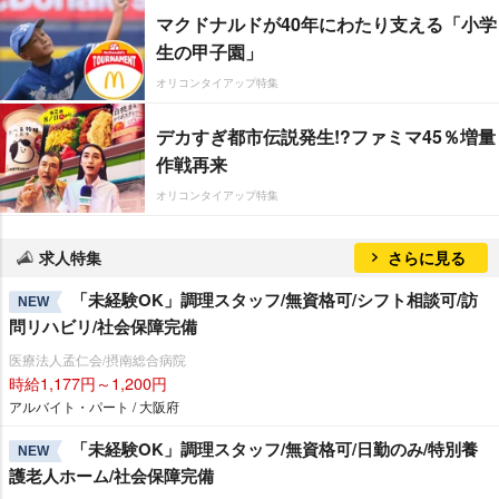
マクドナルドが40年にわたり支える「小学
生の甲子園」
オリコンタイアップ特集
デカすぎ都市伝説発生!?ファミマ45％増量
作戦再来
オリコンタイアップ特集
求人特集
さらに見る
「未経験OK」調理スタッフ/無資格可/シフト相談可/訪
NEW
問リハビリ/社会保障完備
医療法人孟仁会/摂南総合病院
時給1,177円～1,200円
アルバイト・パート / 大阪府
「未経験OK」調理スタッフ/無資格可/日勤のみ/特別養
NEW
護老人ホーム/社会保障完備