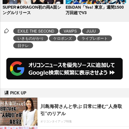
SUPER★DRAGON初の両A面シ
EBiDAN「Yes! 東京」週間1500
ングルリリース
万回超でV3
EXILE THE SECOND
VAMPS
JUJU
いきものがかり
ケロポンズ
ライブレポート
日テレ
PICK UP
川島海荷さんと学ぶ 日常に潜む“人身取
引”のリアル
オリコンタイアップ特集