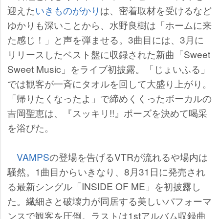
迎えた
いきものがかり
は、密着取材を受けるなど
ゆかりも深いことから、水野良樹は「ホームに来
た感じ！」と声を弾ませる。3曲目には、3月に
リリースしたベスト盤に収録された新曲「Sweet
Sweet Music」をライブ初披露。「じょいふる」
では観客が一斉にタオルを回して大盛り上がり。
「帰りたくなったよ」で締めくくったボーカルの
吉岡聖恵は、『スッキリ!!』ポーズを決めて喝采
を浴びた。
VAMPS
の登場を告げるVTRが流れるや場内は
騒然。1曲目からいきなり、8月31日に発売され
る最新シングル「INSIDE OF ME」を初披露し
た。繊細さと破壊力が同居する美しいパフォーマ
ンスで観客を圧倒。ラストは1stアルバム収録曲