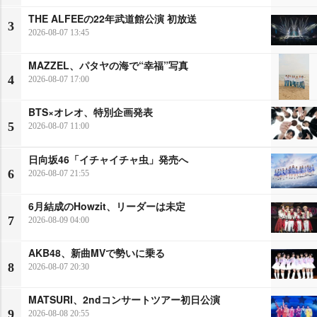
THE ALFEEの22年武道館公演 初放送
3
2026-08-07 13:45
MAZZEL、パタヤの海で“幸福”写真
4
2026-08-07 17:00
BTS×オレオ、特別企画発表
5
2026-08-07 11:00
日向坂46「イチャイチャ虫」発売へ
6
2026-08-07 21:55
6月結成のHowzit、リーダーは未定
7
2026-08-09 04:00
AKB48、新曲MVで勢いに乗る
8
2026-08-07 20:30
MATSURI、2ndコンサートツアー初日公演
9
2026-08-08 20:55