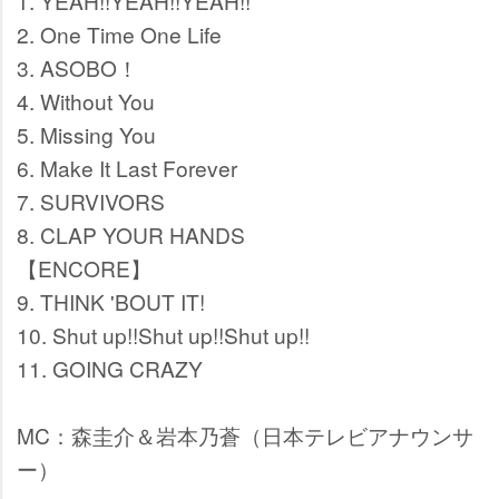
1. YEAH!!YEAH!!YEAH!!
2. One Time One Life
3. ASOBO！
4. Without You
5. Missing You
6. Make It Last Forever
7. SURVIVORS
8. CLAP YOUR HANDS
【ENCORE】
9. THINK 'BOUT IT!
10. Shut up!!Shut up!!Shut up!!
11. GOING CRAZY
MC：森圭介＆岩本乃蒼（日本テレビアナウンサ
ー）