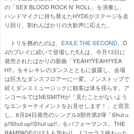
の「SEX BLOOD ROCK N’ ROLL」を演奏し、
ハンドマイクに持ち替えたHYDEがステージを走
り回り、割れんばかりの大歓声に応えた。
トリを務めたのは、
EXILE THE SECOND
。D
Jのプレイに続いて登場した5人は、今月13日に
発売されたばかりの新曲「YEAH!!YEAH!!YEA
H!!」をキレキレのダンスとともに披露し、会場
は巨大なダンスフロアーに一変。ノンストップで
続くダンスミュージックに観客は体を揺らす。ア
ンコールではNESMITHが「見たことがないよう
なエンターテイメントをお見せします！」と宣言
し、8月24日発売のシングル3部作第2弾「Shut u
p!!Shut up!!Shut up!!」をパフォーマンス。THE
RAMPAGEの12人も加わり、1コーラス終わった