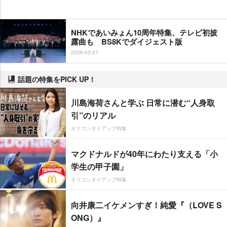
NHKであいみょん10周年特集、テレビ初披
露曲も BS8Kでダイジェスト版
2026-03-27
話題の特集をPICK UP！
川島海荷さんと学ぶ 日常に潜む“人身取
引”のリアル
オリコンタイアップ特集
マクドナルドが40年にわたり支える「小
学生の甲子園」
オリコンタイアップ特集
向井康二イケメンすぎ！純愛『（LOVE S
ONG）』