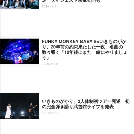
定 ダイジェスト映像公開も
2024-11-11
FUNKY MONKEY BΛBY'S×いきものがか
り、20年前の約束果たした一夜 名曲の
数々響く「10年後にまた一緒にやりましょ
う」
2026-06-22
いきものがかり、2人体制初ツアー完遂 初
の完全弾き語り武道館ライブを発表
2024-05-27