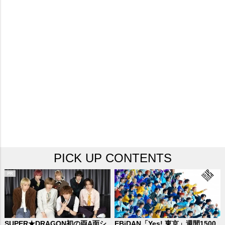
PICK UP CONTENTS
SUPER★DRAGON初の両A面シ
EBiDAN「Yes! 東京」週間1500