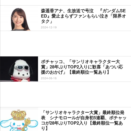
森遥香アナ、生放送で号泣 『ガンダムSE
ED』愛止まらずファンもらい泣き「限界オ
タク」
2024-12-19
ポチャッコ、「サンリオキャラクター大
賞」28年ぶりTOP2入りに歓喜「あつい応
援のおかげ」【最終順位一覧あり】
2024-06-16
「サンリオキャラクター大賞」最終順位発
表 シナモロールが自身初5連覇、ポチャッ
コが28年ぶりTOP2入り【最終順位一覧あ
り】