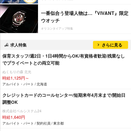
一番似合う登場人物は…『VIVANT』限定
ウオッチ
オリコンタイアップ特集
求人特集
さらに見る
保育スタッフ/週2日・1日4時間からOK/有資格者歓迎/残業なし
でプライベートとの両立可能
ぬくもりの森 北光
時給1,125円～
アルバイト・パート / 北海道
クレジットカードのコールセンター/短期来年4月末まで/開始日
調整OK
株式会社ベルシステム24
時給1,640円
アルバイト・パート / 契約社員 / 東京都