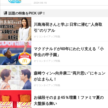
2024-06-16
話題の特集をPICK UP！
川島海荷さんと学ぶ 日常に潜む“人身取
引”のリアル
オリコンタイアップ特集
マクドナルドが40年にわたり支える「小
学生の甲子園」
オリコンタイアップ特集
森崎ウィン×向井康二“両片思い”にキュン
が止まらん！
オリコンタイアップ特集
お値段そのまま45％増量！ファミマ夏の
大盤振る舞い