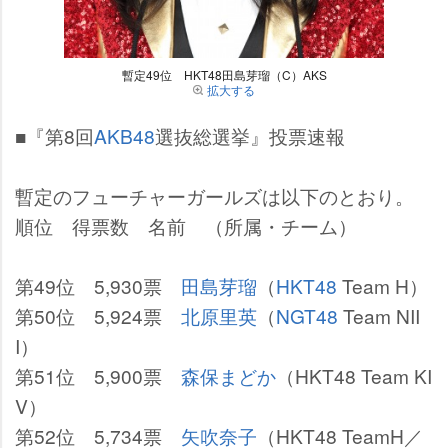
暫定49位 HKT48田島芽瑠（C）AKS
拡大する
■『第8回
AKB48
選抜総選挙』投票速報
暫定のフューチャーガールズは以下のとおり。
順位 得票数 名前 （所属・チーム）
第49位 5,930票
田島芽瑠
（
HKT48
Team H）
第50位 5,924票
北原里英
（
NGT48
Team NII
I）
第51位 5,900票
森保まどか
（HKT48 Team KI
V）
第52位 5,734票
矢吹奈子
（HKT48 TeamH／