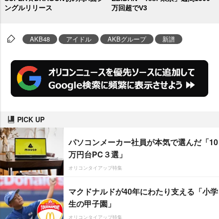
ングルリリース
万回超でV3
AKB48
アイドル
AKBグループ
新譜
PICK UP
パソコンメーカー社員が本気で選んだ「10
万円台PC３選」
オリコンタイアップ特集
マクドナルドが40年にわたり支える「小学
生の甲子園」
オリコンタイアップ特集