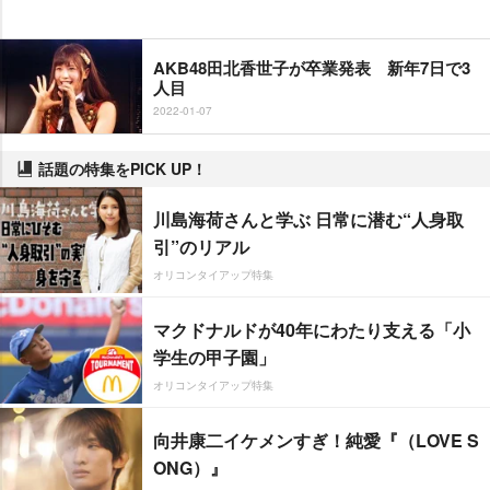
AKB48田北香世子が卒業発表 新年7日で3
人目
2022-01-07
話題の特集をPICK UP！
川島海荷さんと学ぶ 日常に潜む“人身取
引”のリアル
オリコンタイアップ特集
マクドナルドが40年にわたり支える「小
学生の甲子園」
オリコンタイアップ特集
向井康二イケメンすぎ！純愛『（LOVE S
ONG）』