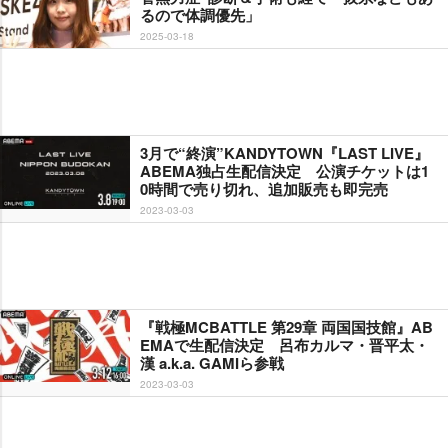
るので体調優先」
2025-03-18
3月で“終演”KANDYTOWN『LAST LIVE』
ABEMA独占生配信決定 公演チケットは1
0時間で売り切れ、追加販売も即完売
2023-03-03
『戦極MCBATTLE 第29章 両国国技館』AB
EMAで生配信決定 呂布カルマ・晋平太・
漢 a.k.a. GAMIら参戦
2023-03-03