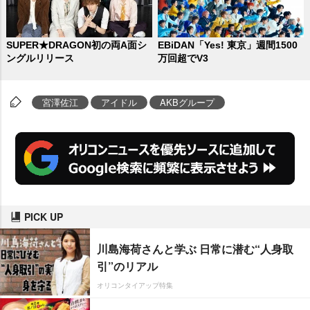
SUPER★DRAGON初の両A面シ
EBiDAN「Yes! 東京」週間1500
ングルリリース
万回超でV3
宮澤佐江
アイドル
AKBグループ
PICK UP
川島海荷さんと学ぶ 日常に潜む“人身取
引”のリアル
オリコンタイアップ特集