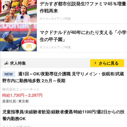
デカすぎ都市伝説発生!?ファミマ45％増量
作戦再来
オリコンタイアップ特集
マクドナルドが40年にわたり支える「小学
生の甲子園」
オリコンタイアップ特集
求人特集
さらに見る
週1回～OK/夜勤専従介護職 見守りメイン・仮眠有/武蔵
NEW
野市内に勤務地多数 2カ月～長期
株式会社ニッソーネット
時給1,730円～2,287円
派遣社員 / 東京都
児童指導員/未経験者歓迎/経験者優遇/時給1100円/週2日からの扶
養内勤務OK
ぬくもりの森 中央