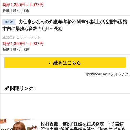
時給1,350円～1,937円
派遣社員 / 北海道
力仕事少なめの介護職/年齢不問/50代以上が活躍中/函館
NEW
市内に勤務地多数 2カ月～長期
株式会社ニッソーネット
時給1,300円～1,937円
派遣社員 / 北海道
続きはこちら
sponsored by 求人ボックス
関連リンク+
松村香織、第2子妊娠を正式発表 “子宮頸
管無力症”診断＆手術も経て「抜糸などもあ