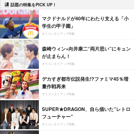
話題の特集をPICK UP！
マクドナルドが40年にわたり支える「小
学生の甲子園」
オリコンタイアップ特集
森崎ウィン×向井康二“両片思い”にキュン
が止まらん！
オリコンタイアップ特集
デカすぎ都市伝説発生!?ファミマ45％増
量作戦再来
オリコンタイアップ特集
SUPER★DRAGON、自ら描いた”レトロ
フューチャー”
オリコンタイアップ特集