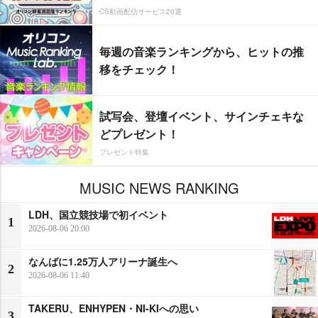
CS動画配信サービス20選
毎週の音楽ランキングから、ヒットの推
移をチェック！
試写会、登壇イベント、サインチェキな
どプレゼント！
プレゼント特集
MUSIC NEWS RANKING
LDH、国立競技場で初イベント
1
2026-08-06 20:00
なんばに1.25万人アリーナ誕生へ
2
2026-08-06 11:40
TAKERU、ENHYPEN・NI-KIへの思い
3