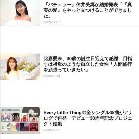
『バチェラー』休井美郷が結婚発表「『真
実の愛』をやっと見つけることができまし
た」
2025-07-07
比嘉愛未、40歳の誕生日迎えて感謝 目指
すは祖母のような自立した女性「人間修行
を頑張っていきたい」
2026-06-14
Every Little Thingの全シングル48曲がアナ
ログで再発 デビュー30周年記念プロジェ
クト始動
2025-08-07