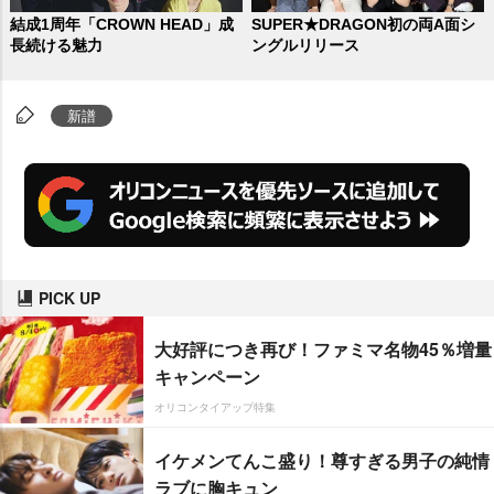
結成1周年「CROWN HEAD」成
SUPER★DRAGON初の両A面シ
長続ける魅力
ングルリリース
新譜
PICK UP
大好評につき再び！ファミマ名物45％増量
キャンペーン
オリコンタイアップ特集
イケメンてんこ盛り！尊すぎる男子の純情
ラブに胸キュン