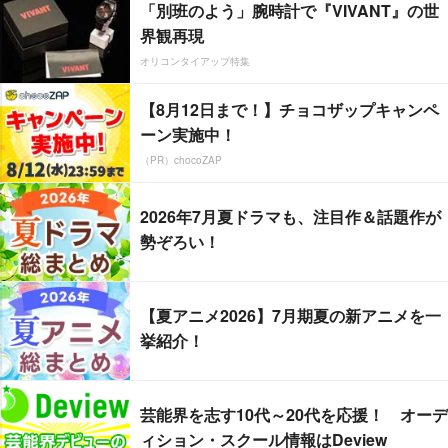
「別班のよう」腕時計で『VIVANT』の世
界観再現
オリコンタイアップ特集
【8月12日まで！】チョコザップキャンペ
ーン実施中！
（PR）chocoZAP
2026年7月夏ドラマも、注目作＆話題作が
勢ぞろい！
【夏アニメ2026】7月期夏の新アニメを一
挙紹介！
芸能界を志す10代～20代を応援！ オーデ
ィション・スクール情報はDeview