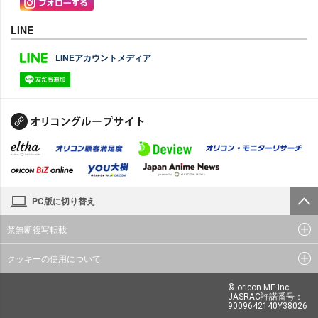
LINE
LINEアカウントメディア
PC版に切り替え
禁無断複写転載
クッキーの使用について
© oricon ME inc.
JASRAC許諾番号：
9009642140Y38026