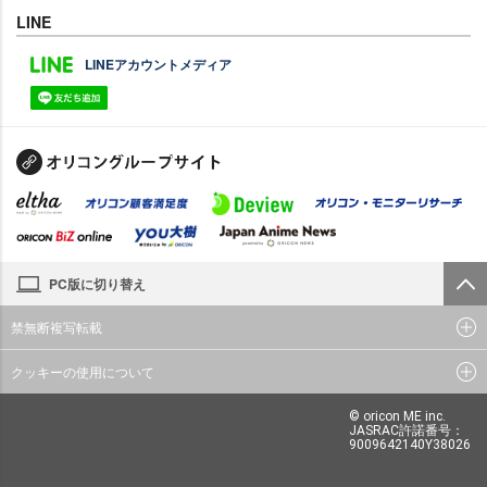
LINE
LINEアカウントメディア
PC版に切り替え
禁無断複写転載
クッキーの使用について
© oricon ME inc.
JASRAC許諾番号：
9009642140Y38026