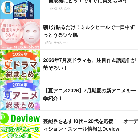
自販機にピッ！ですぐに買えちゃう
（PR）ジハンピ
朝1分貼るだけ！ミルクピールで一日中ず
っとうるツヤ肌
（PR）サボリーノ
2026年7月夏ドラマも、注目作＆話題作が
勢ぞろい！
【夏アニメ2026】7月期夏の新アニメを一
挙紹介！
芸能界を志す10代～20代を応援！ オーデ
ィション・スクール情報はDeview