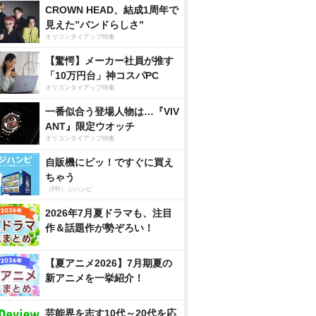
CROWN HEAD、結成1周年で
見えた”バンドらしさ”
オリコンタイアップ特集
【驚愕】メーカー社員が推す
「10万円台」神コスパPC
オリコンタイアップ特集
一番似合う登場人物は…『VIV
ANT』限定ウオッチ
オリコンタイアップ特集
自販機にピッ！ですぐに買え
ちゃう
（PR）ジハンピ
2026年7月夏ドラマも、注目
作＆話題作が勢ぞろい！
【夏アニメ2026】7月期夏の
新アニメを一挙紹介！
芸能界を志す10代～20代を応