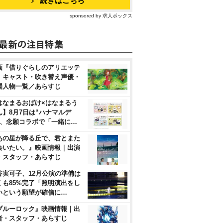
続きはこちら
sponsored by 求人ボックス
画『借りぐらしのアリエッテ
』キャスト・吹き替え声優・
場人物一覧／あらすじ
はなまるおばけ×はなまるう
ん】8月7日は“ハナマルデ
”、念願コラボで「一緒に…
あの星が降る丘で、君とまた
会いたい。』映画情報｜出演
・スタッフ・あらすじ
谷実可子、12月公演の準備は
くも85%完了「照明演出をし
いという願望が確信に…
ブルーロック』映画情報｜出
者・スタッフ・あらすじ