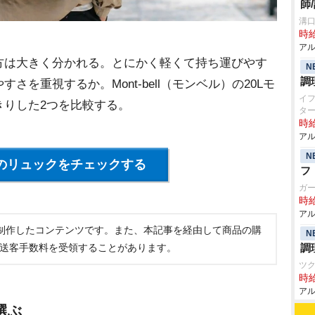
師
溝
時給
アル
は大きく分かれる。とにかく軽くて持ち運びやす
N
調
を重視するか。Mont-bell（モンベル）の20Lモ
イ
きりした2つを比較する。
タ
時給
アル
N
のリュックをチェックする
フ
ガ
時給
アル
制作したコンテンツです。また、本記事を経由して商品の購
N
調
ら送客手数料を受領することがあります。
ツ
時給
アル
選ぶ