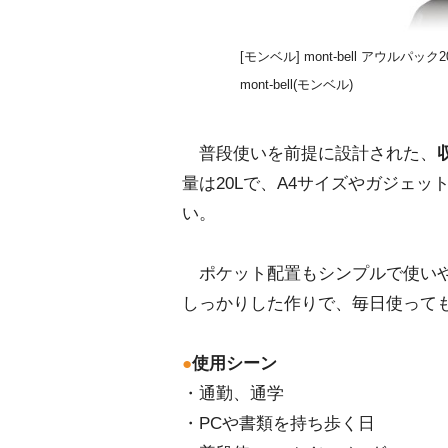
[モンベル] mont-bell アウルパック20 
mont-bell(モンベル)
普段使いを前提に設計された、
量は20Lで、A4サイズやガジェ
い。
ポケット配置もシンプルで使い
しっかりした作りで、毎日使って
●
使用シーン
・通勤、通学
・PCや書類を持ち歩く日