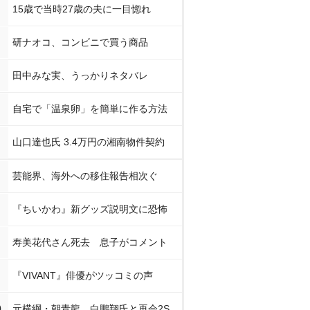
15歳で当時27歳の夫に一目惚れ
研ナオコ、コンビニで買う商品
田中みな実、うっかりネタバレ
自宅で「温泉卵」を簡単に作る方法
山口達也氏 3.4万円の湘南物件契約
芸能界、海外への移住報告相次ぐ
『ちいかわ』新グッズ説明文に恐怖
寿美花代さん死去 息子がコメント
『VIVANT』俳優がツッコミの声
0
元横綱・朝青龍、白鵬翔氏と再会2S