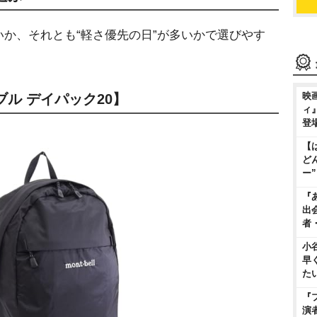
か、それとも“軽さ優先の日”が多いかで選びやす
映
ル デイパック20】
ィ
登
【
ど
ー
『
出
者
小
早
た
『
演