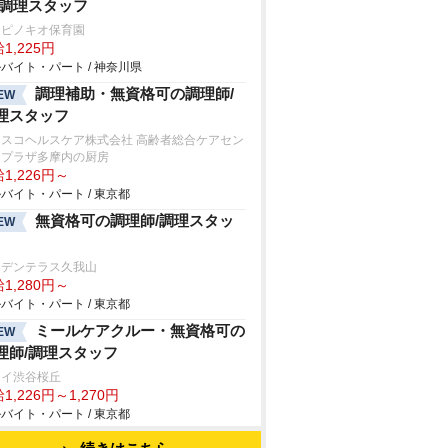
/調理スタッフ
口ピノキオ保育園
1,225円
バイト・パート / 神奈川県
調理補助・無資格可の調理師/
EW
理スタッフ
フスコヘルスケア株式会社 高齢者総合ケアセン
ープラザ多摩内の厨房
1,226円～
バイト・パート / 東京都
無資格可の調理師/調理スタッ
EW
ーデンテラス久我山
1,280円～
バイト・パート / 東京都
ミールケアクルー・無資格可の
EW
理師/調理スタッフ
クイ渋谷桜丘
1,226円～1,270円
バイト・パート / 東京都