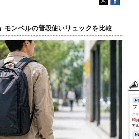
」モンベルの普段使いリュックを比較
N
フ
グ
時給
アル
N