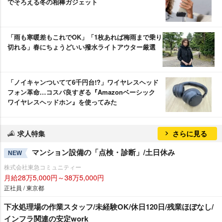
でそろえる冬の相棒ガジェット
「雨も寒暖差もこれでOK」「1枚あれば梅雨まで乗り
切れる」春にちょうどいい撥水ライトアウター厳選
「ノイキャンついてて6千円台!?」ワイヤレスヘッド
フォン革命…コスパ良すぎる『Amazonベーシック
ワイヤレスヘッドホン』を使ってみた
求人特集
さらに見る
マンション設備の「点検・診断」/土日休み
NEW
株式会社東急コミュニティー
月給28万5,000円～38万5,000円
正社員 / 東京都
下水処理場の作業スタッフ/未経験OK/休日120日/残業ほぼなし/
インフラ関連の安定work