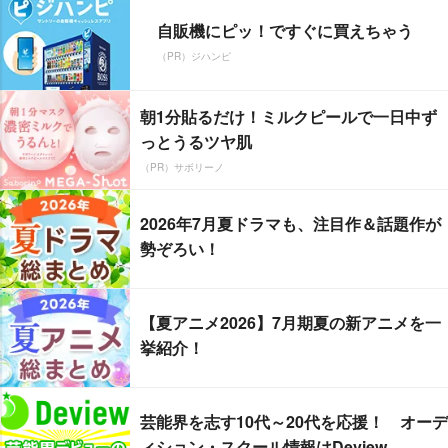
自販機にピッ！ですぐに買えちゃう
（PR）ジハンピ
朝1分貼るだけ！ミルクピールで一日中ず
っとうるツヤ肌
（PR）サボリーノ
2026年7月夏ドラマも、注目作＆話題作が
勢ぞろい！
【夏アニメ2026】7月期夏の新アニメを一
挙紹介！
芸能界を志す10代～20代を応援！ オーデ
ィション・スクール情報はDeview