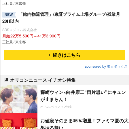
正社員 / 東京都
「館内物流管理」/東証プライム上場グループ/残業月
NEW
20H以内
SBSロジコム株式会社
月給22万5,500円～41万3,900円
正社員 / 東京都
続きはこちら
sponsored by 求人ボックス
オリコンニュース イチオシ特集
森崎ウィン×向井康二“両片思い”にキュン
が止まらん！
オリコンタイアップ特集
お値段そのまま45％増量！ファミマ夏の大
盤振る舞い