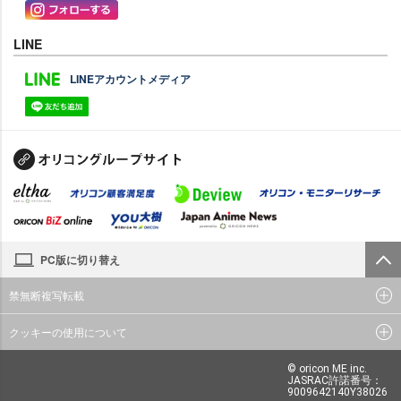
LINE
LINEアカウントメディア
PC版に切り替え
禁無断複写転載
クッキーの使用について
© oricon ME inc.
JASRAC許諾番号：
9009642140Y38026