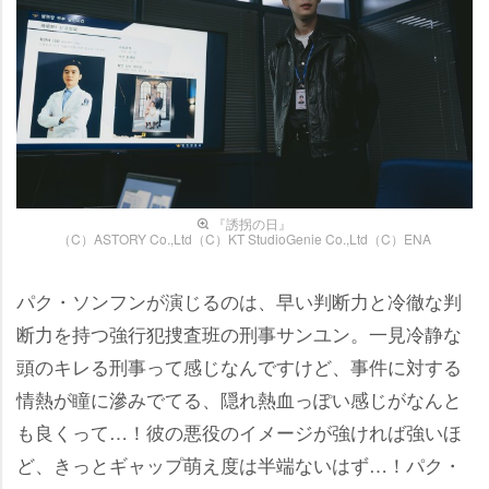
『誘拐の日』
（C）ASTORY Co.,Ltd（C）KT StudioGenie Co.,Ltd（C）ENA
パク・ソンフンが演じるのは、早い判断力と冷徹な判
断力を持つ強行犯捜査班の刑事サンユン。一見冷静な
頭のキレる刑事って感じなんですけど、事件に対する
情熱が瞳に滲みでてる、隠れ熱血っぽい感じがなんと
も良くって…！彼の悪役のイメージが強ければ強いほ
ど、きっとギャップ萌え度は半端ないはず…！パク・