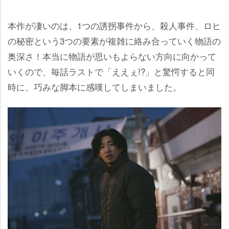
本作が凄いのは、1つの誘拐事件から、殺人事件、ロヒ
の秘密という3つの要素が複雑に絡み合っていく物語の
奥深さ！本当に物語が思いもよらない方向に向かって
いくので、毎話ラストで「ええぇ!?」と驚愕すると同
時に、巧みな脚本に感嘆してしまいました。