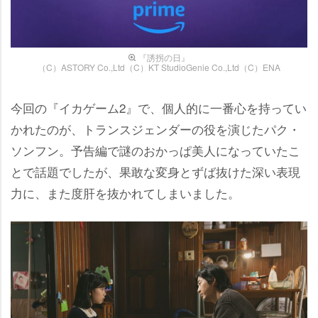
『誘拐の日』
（C）ASTORY Co.,Ltd（C）KT StudioGenie Co.,Ltd（C）ENA
今回の『イカゲーム2』で、個人的に一番心を持ってい
かれたのが、トランスジェンダーの役を演じたパク・
ソンフン。予告編で謎のおかっぱ美人になっていたこ
とで話題でしたが、果敢な変身とずば抜けた深い表現
力に、また度肝を抜かれてしまいました。