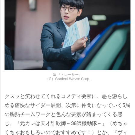
『トレーサー』
（C）Content Wavve Corp.
クスッと笑わせてくれるコメディ要素に、悪を懲らし
める痛快なサイダー展開、次第に仲間になっていく5局
の胸熱チームワークと色んな要素が絡まってくる感
じ、『元カレは天才詐欺師～38師機動隊～』（めちゃ
くちゃおもしろいのでおすすめです！）とか、『ヴィ