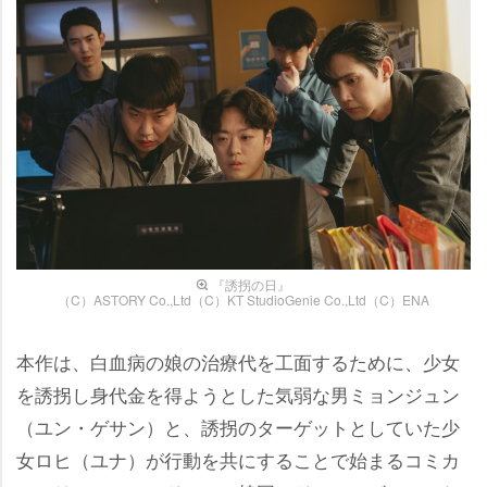
『誘拐の日』
（C）ASTORY Co.,Ltd（C）KT StudioGenie Co.,Ltd（C）ENA
本作は、白血病の娘の治療代を工面するために、少女
を誘拐し身代金を得ようとした気弱な男ミョンジュン
（ユン・ゲサン）と、誘拐のターゲットとしていた少
女ロヒ（ユナ）が行動を共にすることで始まるコミカ