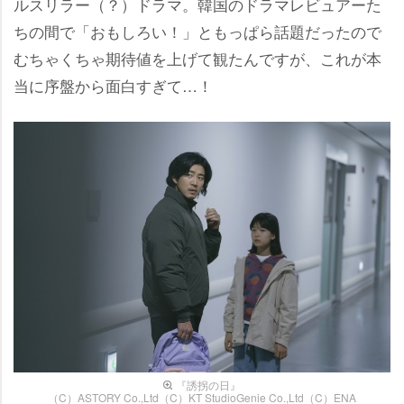
ルスリラー（？）ドラマ。韓国のドラマレビュアーた
ちの間で「おもしろい！」ともっぱら話題だったので
むちゃくちゃ期待値を上げて観たんですが、これが本
当に序盤から面白すぎて…！
『誘拐の日』
（C）ASTORY Co.,Ltd（C）KT StudioGenie Co.,Ltd（C）ENA