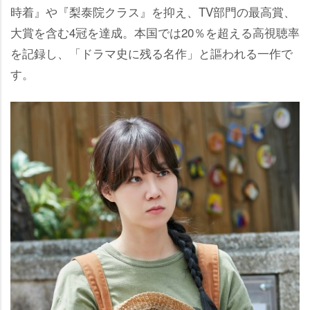
時着』や『梨泰院クラス』を抑え、TV部門の最高賞、
大賞を含む4冠を達成。本国では20％を超える高視聴率
を記録し、「ドラマ史に残る名作」と謳われる一作で
す。