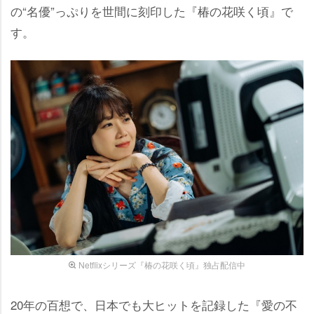
の“名優”っぷりを世間に刻印した『椿の花咲く頃』で
す。
Netflixシリーズ『椿の花咲く頃』独占配信中
20年の百想で、日本でも大ヒットを記録した『愛の不