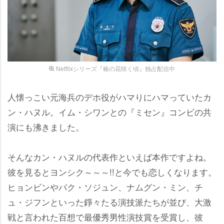
Netflixシリーズ『椿の花咲く頃』独占配信中
人懐っこい元海兵のデホ役がハマりにハマっていたカ
ン・ハヌル。イム・シワンとの『ミセン』コンビの共
演にも沸きました。
そんなカン・ハヌルの代表作といえば本作ですよね。
彼を見るとヨンシク～～～!!と今でも恋しくなります。
ヒョンビンやパク・ソジュン、ナムグン・ミン、チ
ュ・ジフンといった錚々たる演技派たちが並び、大激
戦と言われた百想で最優秀男性演技賞を受賞し、彼