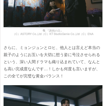
『誘拐の日』
（C）ASTORY Co.,Ltd（C）KT StudioGenie Co.,Ltd（C）ENA
さらに、ミョンジュンとロヒ、他人とは言えど本当の
親子のようにお互いを大切に想う姿に号泣させられる
という、深い人間ドラマも織り込まれていて、なんと
も高い完成度なんです…！しかも何度も言いますが、
この全てが完璧な黄金バランス！