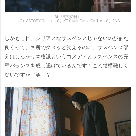
『誘拐の日』
（C）ASTORY Co.,Ltd（C）KT StudioGenie Co.,Ltd（C）ENA
しかもこれ、シリアスなサスペンスじゃないのがまた
良くって。各所でクスッと笑えるのに、サスペンス部
分はしっかり本格派というコメディとサスペンスの完
璧バランスを成し遂げているんです！これ結構難しく
ないですか（笑）？