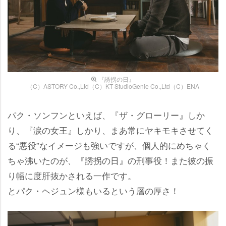
『誘拐の日』
（C）ASTORY Co.,Ltd（C）KT StudioGenie Co.,Ltd（C）ENA
パク・ソンフンといえば、『ザ・グローリー』しか
り、『涙の女王』しかり、まあ常にヤキモキさせてく
る“悪役”なイメージも強いですが、個人的にめちゃく
ちゃ沸いたのが、『誘拐の日』の刑事役！また彼の振
り幅に度肝抜かされる一作です。
とパク・ヘジュン様もいるという層の厚さ！