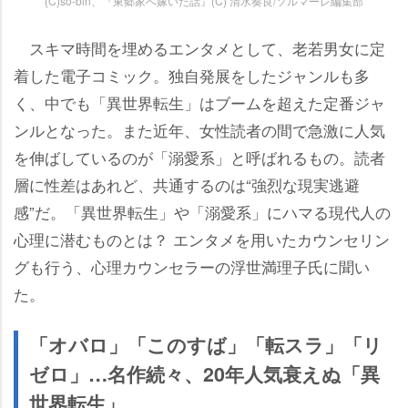
(C)so-bin、『東郷家へ嫁いだ話』(C) 清水奏良/ソルマーレ編集部
スキマ時間を埋めるエンタメとして、老若男女に定
着した電子コミック。独自発展をしたジャンルも多
く、中でも「異世界転生」はブームを超えた定番ジャ
ンルとなった。また近年、女性読者の間で急激に人気
を伸ばしているのが「溺愛系」と呼ばれるもの。読者
層に性差はあれど、共通するのは“強烈な現実逃避
感”だ。「異世界転生」や「溺愛系」にハマる現代人の
心理に潜むものとは？ エンタメを用いたカウンセリン
グも行う、心理カウンセラーの浮世満理子氏に聞い
た。
「オバロ」「このすば」「転スラ」「リ
ゼロ」…名作続々、20年人気衰えぬ「異
世界転生」