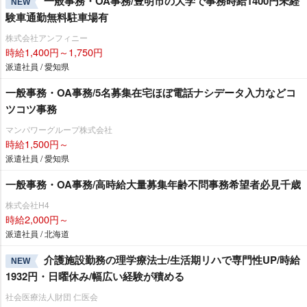
一般事務・OA事務/豊明市の大学で事務時給1400円未経
NEW
験車通勤無料駐車場有
株式会社アンフィニー
時給1,400円～1,750円
派遣社員 / 愛知県
一般事務・OA事務/5名募集在宅ほぼ電話ナシデータ入力などコ
ツコツ事務
マンパワーグループ株式会社
時給1,500円～
派遣社員 / 愛知県
一般事務・OA事務/高時給大量募集年齢不問事務希望者必見千歳
株式会社H4
時給2,000円～
派遣社員 / 北海道
介護施設勤務の理学療法士/生活期リハで専門性UP/時給
NEW
1932円・日曜休み/幅広い経験が積める
社会医療法人財団 仁医会