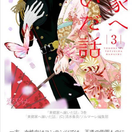
『東郷家へ嫁いだ話』3巻
「東郷家へ嫁いだ話」(C) 清水奏良/ソルマーレ編集部
一方、女性向けコンテンツでは、王道の学園ものに