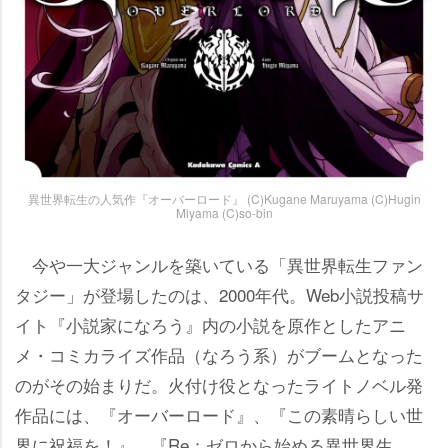
異世界転生の人気作『オーバーロード』 (C)Kugane Maruyama (C)Hugin
Miyama (C)so-bin
今や一大ジャンルを築いている「異世界転生ファン
タジー」が登場したのは、2000年代。Web小説投稿サ
イト『小説家になろう』内の小説を原作としたアニ
メ・コミカライズ作品（なろう系）がブームとなった
のがその始まりだ。火付け役となったライトノベル発
作品には、『オーバーロード』、『この素晴らしい世
界に祝福を！』、『Re：ゼロから始める異世界生