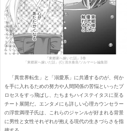
『東郷家へ嫁いだ話』3巻
「東郷家へ嫁いだ話」(C) 清水奏良/ソルマーレ編集部
「異世界転生」と「溺愛系」に共通するのが、何か
を手に入れるための努力や人間関係の苦悩といったプ
ロセスをすっ飛ばし、たちまちハイステイタスに至る
チート展開だ。エンタメにも詳しい心理カウンセラー
の浮世満理子氏は、これらのジャンルが好まれる背景
に男性と女性それぞれが抱える現代の生きづらさを指
摘する。