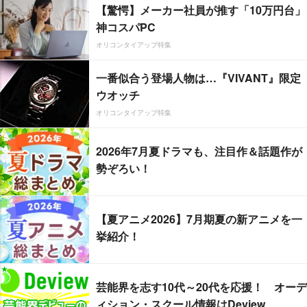
【驚愕】メーカー社員が推す「10万円台」
神コスパPC
オリコンタイアップ特集
一番似合う登場人物は…『VIVANT』限定
ウオッチ
オリコンタイアップ特集
2026年7月夏ドラマも、注目作＆話題作が
勢ぞろい！
【夏アニメ2026】7月期夏の新アニメを一
挙紹介！
芸能界を志す10代～20代を応援！ オーデ
ィション・スクール情報はDeview