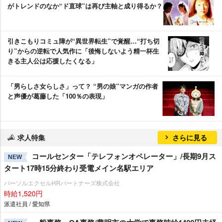
がトレンドのなか“ド直球”は再び主軸と成り得るか？
引きこもりコミュ障が“異世界転生”で覚醒…“打ち切
り”からの逆転で人気作に「後悔しないよう精一杯生
きる主人公は応援したくなる」
「男らしさ女らしさ」って？ “男の娘”マンガの作者
と声優が葛藤した「100％の表現」
求人特集
さらに見る
コールセンター「テレフォンオペレーター」/長期9月ス
NEW
タート17時15分終わり受電メイン名駅エリア
パーソルエクセルHRパートナーズ株式会社
時給1,520円
派遣社員 / 愛知県