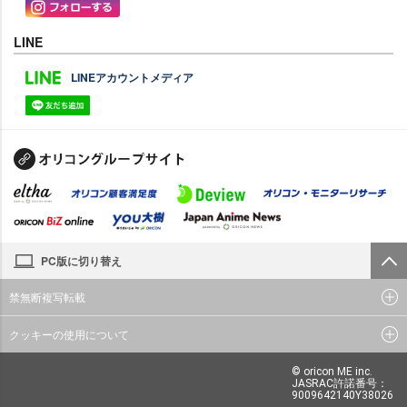
LINE
LINEアカウントメディア
PC版に切り替え
禁無断複写転載
クッキーの使用について
© oricon ME inc.
JASRAC許諾番号：
9009642140Y38026