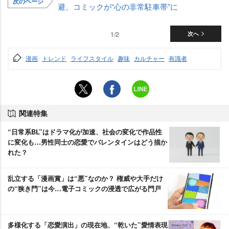
次のページ
避、コミックが“心の非常駐車帯”に
1/2
次へ
漫画
トレンド
ライフスタイル
趣味
カルチャー
有識者
関連特集
“日常系BL”はドラマ化が加速、社会の変化で作品性
に変化も…男性同士の恋愛でバレンタインはどう描か
れた？
乱立する「漫画賞」は“悪”なのか？ 権威や大手だけ
の“狭き門”は今…電子コミックの浸透で広がる門戸
多様化する「恋愛演出」の現在地、“乾いた”愛情表現