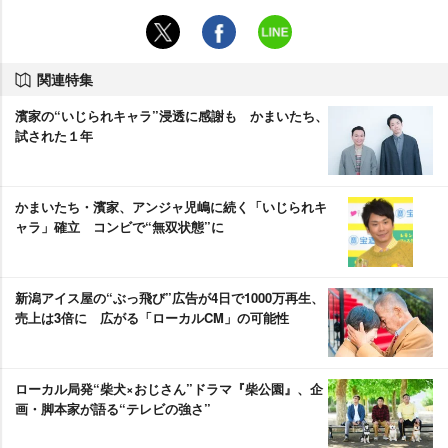
関連特集
濱家の“いじられキャラ”浸透に感謝も かまいたち、
試された１年
かまいたち・濱家、アンジャ児嶋に続く「いじられキ
ャラ」確立 コンビで“無双状態”に
新潟アイス屋の“ぶっ飛び”広告が4日で1000万再生、
売上は3倍に 広がる「ローカルCM」の可能性
ローカル局発“柴犬×おじさん”ドラマ『柴公園』、企
画・脚本家が語る“テレビの強さ”