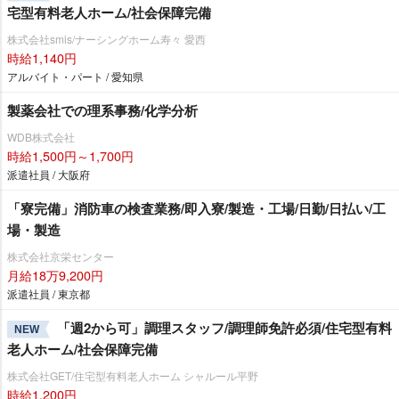
宅型有料老人ホーム/社会保障完備
株式会社smis/ナーシングホーム寿々 愛西
時給1,140円
アルバイト・パート / 愛知県
製薬会社での理系事務/化学分析
WDB株式会社
時給1,500円～1,700円
派遣社員 / 大阪府
「寮完備」消防車の検査業務/即入寮/製造・工場/日勤/日払い/工
場・製造
株式会社京栄センター
月給18万9,200円
派遣社員 / 東京都
「週2から可」調理スタッフ/調理師免許必須/住宅型有料
NEW
老人ホーム/社会保障完備
株式会社GET/住宅型有料老人ホーム シャルール平野
時給1,200円