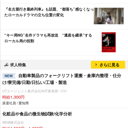
『名古屋行き最終列車』も話題、“都落ち”感なくなっ
たローカルドラマの立ち位置の変化
“キー局NG”名作ドラマも再放送 “遺産を継承”する
ローカル局の役割
求人特集
さらに見る
自動車製品のフォークリフト運搬・倉庫内整理・仕分
NEW
け/寮完備/日勤/日払い/工場・製造
UTエージェント株式会社AGT東海第一CU
時給1,300円
派遣社員 / 愛知県
化粧品や食品の微生物試験/化学分析
WDB株式会社