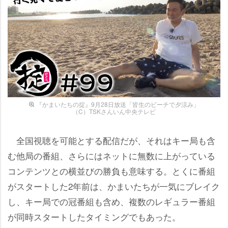
『かまいたちの掟』9月28日放送「皆生のビーチで夕涼み」
（C）TSKさんいん中央テレビ
全国視聴を可能とする配信だが、それはキー局も含
む他局の番組、さらにはネットに無数に上がっている
コンテンツとの横並びの勝負も意味する。とくに番組
がスタートした2年前は、かまいたちが一気にブレイク
し、キー局での冠番組も含め、複数のレギュラー番組
が同時スタートしたタイミングでもあった。