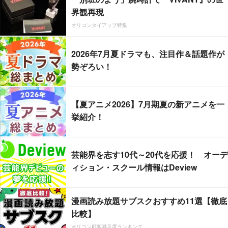
界観再現
オリコンタイアップ特集
2026年7月夏ドラマも、注目作＆話題作が
勢ぞろい！
【夏アニメ2026】7月期夏の新アニメを一
挙紹介！
芸能界を志す10代～20代を応援！ オーデ
ィション・スクール情報はDeview
漫画読み放題サブスクおすすめ11選【徹底
比較】
オリコン顧客満足度ランキング