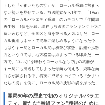
トした『かまいたちの掟』が、ローカル番組に留まら
ない勢いを見せている。放送開始から1年で、『TVer』
の「ローカルバラエティ番組」のカテゴリで「年間総
再生数」1位を記録。現在も放送後にランキング上位に
食い込むなど、全国区と肩を並べる人気ぶりだ。ロー
カル番組もネットで簡単に楽しめるようになった今、
もはやキー局とローカル局は横並び状態。話題や拡散
力という点では、地方格差は縮まっている印象だ。一
方で、“ユルさ”を味わうローカルならではの武器が、
キー局にも浸透してしまった傾向も伺える。純粋な面
白さが試される中、着実に成果を上げている『かまい
たちの掟』を例に、ローカル局の挑戦の姿を探った。
開局50年の歴史で初のオリジナルバラエ
ティ、新たな“番組ファン”獲得のために