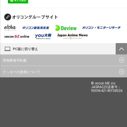
PC版に切り替え
禁無断複写転載
クッキーの使用について
© oricon ME inc.
JASRAC許諾番号：
9009642140Y38026