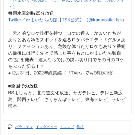
ト）
毎週水曜24時25分放送
Twitter／かまいたちの掟【TSK公式】（@kamaokite_tsk）
天才的なロケ技術を持つ「ロケの達人」かまいたちが、
ありとあらゆるスポットを巡るロケバラエティ！グルメあ
り、ファッションあり、危険な体当たりロケもあり？番組
の最後には行く先々で感じた事をもとにかまいたち独自
の“掟”を発表！達人ならではの鋭い切り口でその日のロケ
をぶった切る！？
※12月31日、2022年総集編（『TVer』でも視聴可能）
■全国での放送
BSよしもと、北海道文化放送、サガテレビ、テレビ新広
島、関西テレビ、さくらんぼテレビ、東海テレビ、テレビ
熊本
バラエティ
インタビュー
トレンド
島根