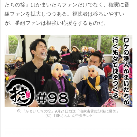
たちの掟』はかまいたちファンだけでなく、確実に番
組ファンを拡大しつつある。視聴者は移ろいやすい
が、番組ファンは根強い応援をするものだ。
『かまいたちの掟』9月21日放送「濱家毒舌腹話術に爆笑」
（C）TSKさんいん中央テレビ