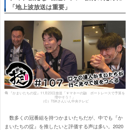
「地上波放送は重要」
『かまいたちの掟』11月23日放送「￥マネーの鼬 ボートレースで予算を
増やそう！」
（C）TSKさんいん中央テレビ
数多くの冠番組を持つかまいたちだが、中でも『か
まいたちの掟』を推したいと評価する声は多い。2020