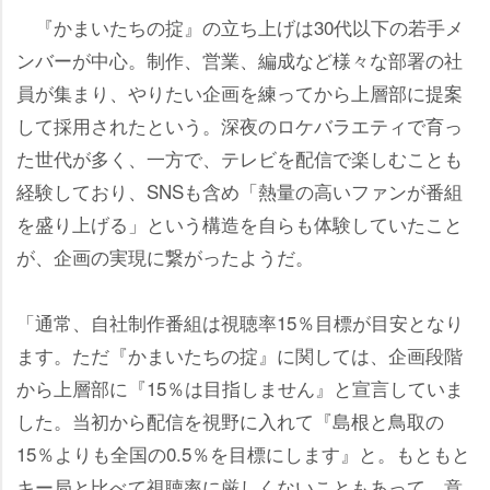
『かまいたちの掟』の立ち上げは30代以下の若手メ
ンバーが中心。制作、営業、編成など様々な部署の社
員が集まり、やりたい企画を練ってから上層部に提案
して採用されたという。深夜のロケバラエティで育っ
た世代が多く、一方で、テレビを配信で楽しむことも
経験しており、SNSも含め「熱量の高いファンが番組
を盛り上げる」という構造を自らも体験していたこと
が、企画の実現に繋がったようだ。
「通常、自社制作番組は視聴率15％目標が目安となり
ます。ただ『かまいたちの掟』に関しては、企画段階
から上層部に『15％は目指しません』と宣言していま
した。当初から配信を視野に入れて『島根と鳥取の
15％よりも全国の0.5％を目標にします』と。もともと
キー局と比べて視聴率に厳しくないこともあって、意