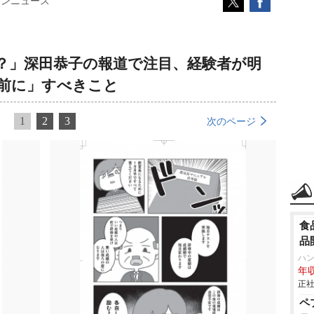
コンニュース
？」深田恭子の報道で注目、経験者が明
前に」すべきこと
1
2
3
次のページ
食
品
ハ
年収
正社
ペ