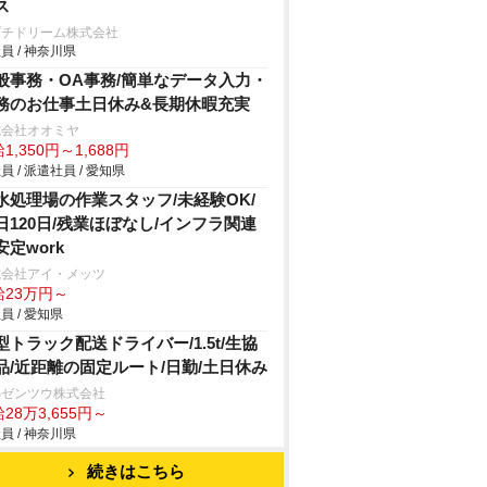
ス
プチドリーム株式会社
員 / 神奈川県
般事務・OA事務/簡単なデータ入力・
務のお仕事土日休み&長期休暇充実
式会社オオミヤ
1,350円～1,688円
員 / 派遣社員 / 愛知県
水処理場の作業スタッフ/未経験OK/
日120日/残業ほぼなし/インフラ関連
安定work
式会社アイ・メッツ
給23万円～
員 / 愛知県
型トラック配送ドライバー/1.5t/生協
品/近距離の固定ルート/日勤/土日休み
Sゼンツウ株式会社
28万3,655円～
員 / 神奈川県
続きはこちら