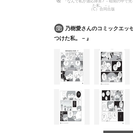
『なんで私が適応障害? －暗闇の中で光
た私。－』
（C）合同出版
乃樹愛さんのコミックエッセ
つけた私。－』