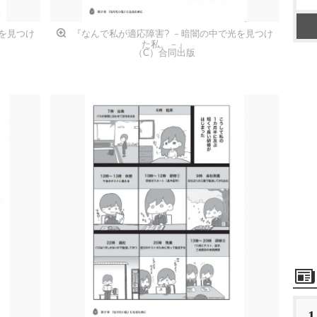
を見つけ
『なんで私が適応障害? －暗闇の中で光を見つけ
た私。－』
（C）合同出版
1