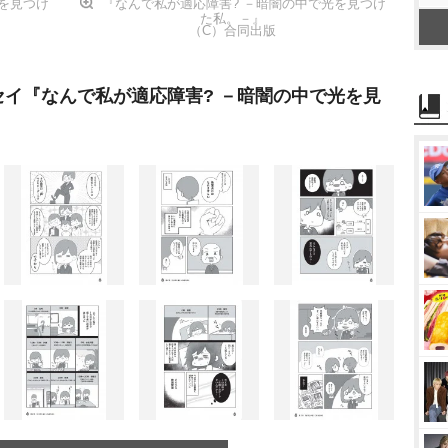
を見つけ
『なんで私が適応障害? －暗闇の中で光を見つけ
た私。－』
（C）合同出版
イ『なんで私が適応障害? －暗闇の中で光を見