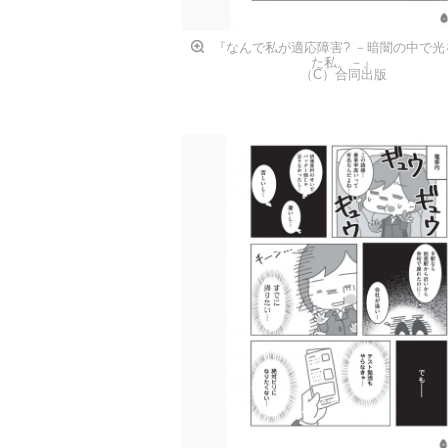
『なんで私が適応障害? －暗闇の中で光
た私。－』
（C）合同出版