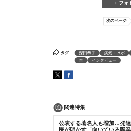
フォ
次のページ
タグ
深田恭子
病気・けが
本
インタビュー
関連特集
公表する著名人も増加…発達
医が明かす「向いている職業