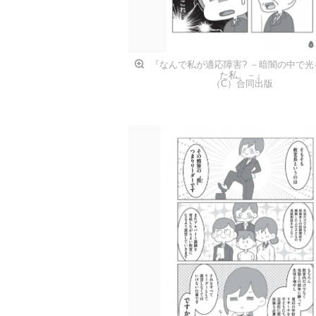
『なんで私が適応障害? －暗闇の中で光
た私。－』
（C）合同出版