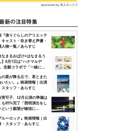
sponsored by 求人ボックス
画『借りぐらしのアリエッテ
』キャスト・吹き替え声優・
場人物一覧／あらすじ
はなまるおばけ×はなまるう
ん】8月7日は“ハナマルデ
”、念願コラボで「一緒に…
あの星が降る丘で、君とまた
会いたい。』映画情報｜出演
・スタッフ・あらすじ
谷実可子、12月公演の準備は
くも85%完了「照明演出をし
いという願望が確信に…
ブルーロック』映画情報｜出
者・スタッフ・あらすじ