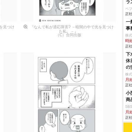
ラ
ペ
正社
一
を見つけ
『なんで私が適応障害? －暗闇の中で光を見つけ
事
た私。－』
（C）合同出版
株
時給
正社
下
休
の
株
月
正社
小
商
SB
月給
正社