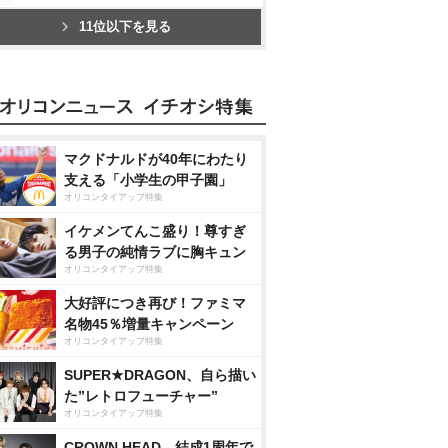
11位以下を見る
マクドナルドが40年にわたり
支える「小学生の甲子園」
オリコンタイアップ特集
イケメンてんこ盛り！尊すぎ
る男子の純情ラブに胸キュン
オリコンタイアップ特集
大好評につき再び！ファミマ
名物45％増量キャンペーン
オリコンタイアップ特集
SUPER★DRAGON、自ら描い
た”レトロフューチャー”
オリコンタイアップ特集
CROWN HEAD、結成1周年で