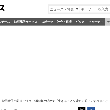
ニュース・特集
&ゲーム
動画配信サービス
スポーツ
社会・経済
グルメ
ビューティ
ラ
」深田恭子の報道で注目、経験者が明かす「生きることを諦める前に」すべきこと