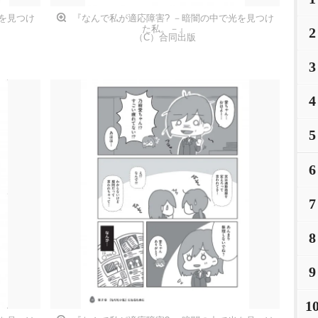
を見つけ
『なんで私が適応障害? －暗闇の中で光を見つけ
た私。－』
2
（C）合同出版
3
4
5
6
7
8
9
1