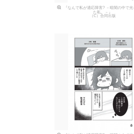
『なんで私が適応障害? －暗闇の中で光
た私。－』
（C）合同出版