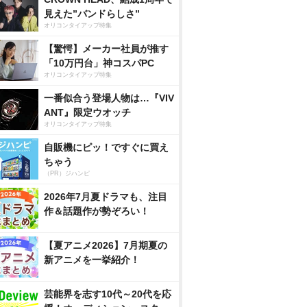
見えた”バンドらしさ”
オリコンタイアップ特集
【驚愕】メーカー社員が推す
「10万円台」神コスパPC
オリコンタイアップ特集
一番似合う登場人物は…『VIV
ANT』限定ウオッチ
オリコンタイアップ特集
自販機にピッ！ですぐに買え
ちゃう
（PR）ジハンピ
2026年7月夏ドラマも、注目
作＆話題作が勢ぞろい！
【夏アニメ2026】7月期夏の
新アニメを一挙紹介！
芸能界を志す10代～20代を応