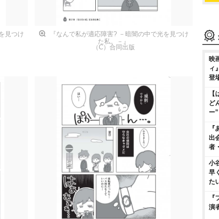
を見つけ
『なんで私が適応障害? －暗闇の中で光を見つけ
た私。－』
（C）合同出版
映
ィ
登
【
ど
ー
『
出
者
小
早
た
『
演