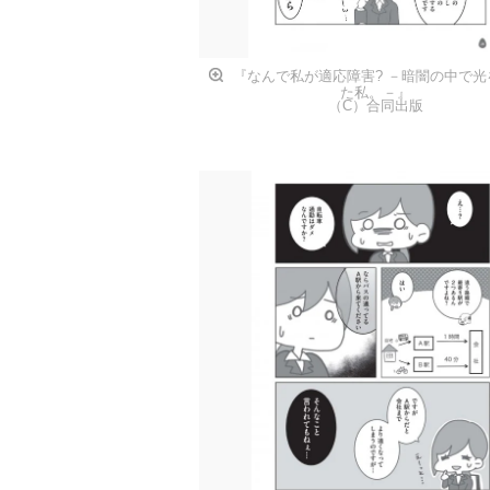
『なんで私が適応障害? －暗闇の中で光
た私。－』
（C）合同出版