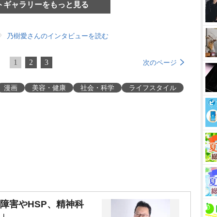
トギャラリーをもっと見る
乃樹愛さんのインタビューを読む
1
2
3
次のページ
漫画
美容・健康
社会・科学
ライフスタイル
障害やHSP、精神科
」