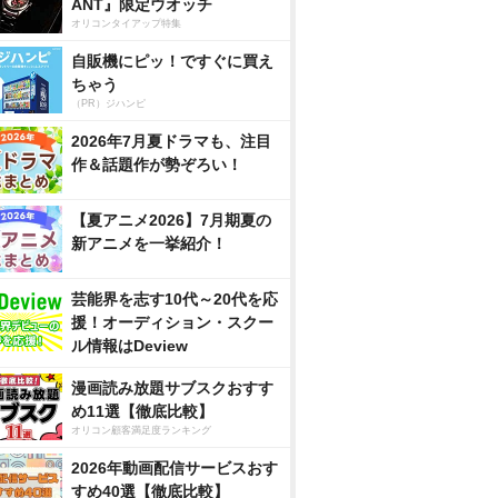
ANT』限定ウオッチ
オリコンタイアップ特集
自販機にピッ！ですぐに買え
ちゃう
（PR）ジハンピ
2026年7月夏ドラマも、注目
作＆話題作が勢ぞろい！
【夏アニメ2026】7月期夏の
新アニメを一挙紹介！
芸能界を志す10代～20代を応
援！オーディション・スクー
ル情報はDeview
漫画読み放題サブスクおすす
め11選【徹底比較】
オリコン顧客満足度ランキング
2026年動画配信サービスおす
すめ40選【徹底比較】