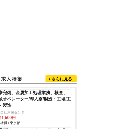
さらに見る
寮完備」金属加工処理業務、検査、
械オペレーター/即入寮/製造・工場/工
・製造
式会社京栄センター
1,500円
社員 / 東京都