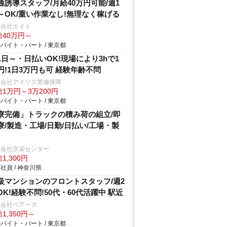
通誘導スタッフ/月給40万円可能/週1
～OK/重い作業なし!無理なく稼げる
式会社エイト
給40万円～
バイト・パート / 東京都
1日～・日払いOK!現場により3hで1
円!1日3万円も可 経験年齢不問
式会社アイリス警備保障
1万円～3万200円
バイト・パート / 東京都
寮完備」トラックの積み荷の組立/即
寮/製造・工場/日勤/日払い/工場・製
式会社京栄センター
1,300円
社員 / 神奈川県
級マンションのフロントスタッフ/週2
OK!経験不問!50代・60代活躍中 駅近
式会社ベアーズ
1,350円～
バイト・パート / 東京都