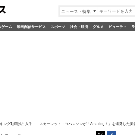
ニュース・特集
&ゲーム
動画配信サービス
スポーツ
社会・経済
グルメ
ビューティ
ラ
キング動画独占入手！ スカーレット・ヨハンソンが「Amazing！」を連発した美