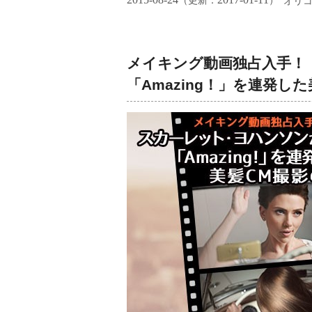
（更新：
）
オリ
メイキング動画独占入手！
「Amazing！」を連発し