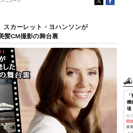
コンニュース
 スカーレット・ヨハンソンが
た美髪CM撮影の舞台裏
「
機
場
株
時給
派遣