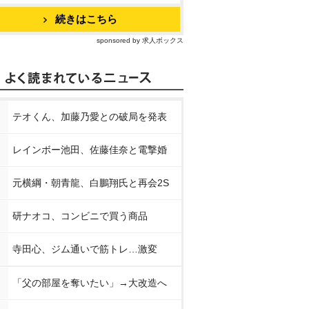
続きはこちら
sponsored by 求人ボックス
テオくん、加藤乃愛との破局を発表
レインボー池田、佐藤佳奈と電撃婚
元横綱・朝青龍、白鵬翔氏と再会2S
研ナオコ、コンビニで買う商品
寺田心、ジム通いで筋トレ…激変
「父の部屋を奪いたい」→大改造へ