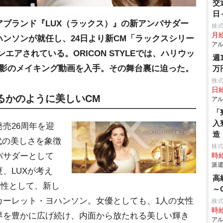
交
日
ブランド『LUX（ラックス）』の新アンバサダー
株
月
ンソンが就任し、24日より新CM「ラックスシリー
アル
エアされている。ORICON STYLEでは、ハリウッ
週
撮影のメイキング動画を入手。その舞台裏に迫った。
万
株
日給
るかのように美しいCM
アル
「
入
売26周年を迎
造
代の美しさを象徴
株
バサダーとして
時給
派遣
、LUXが考え
高
女性として、新し
～
カーレット・ヨハンソン。女優としても、1人の女性
株
時給
界を豊かに広げ続け、内面から放たれる美しい輝き
アル