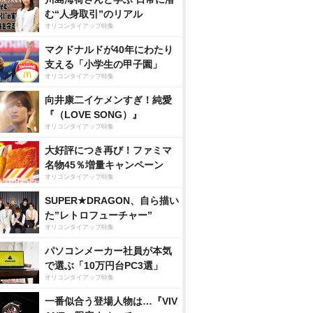
む“人身取引”のリアル
オリコンタイアップ特集
マクドナルドが40年にわたり
支える「小学生の甲子園」
オリコンタイアップ特集
向井康二イケメンすぎ！純愛
『（LOVE SONG）』
オリコンタイアップ特集
大好評につき再び！ファミマ
名物45％増量キャンペーン
オリコンタイアップ特集
SUPER★DRAGON、自ら描い
た”レトロフューチャー”
オリコンタイアップ特集
パソコンメーカー社員が本気
で選ぶ「10万円台PC3選」
オリコンタイアップ特集
一番似合う登場人物は…『VIV