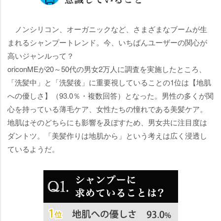
ノンシリコン、オーガニックなど、さまざまなブームが生
まれるシャンプートレンド。今、いちばんユーザーの関心が
高いジャンルって？
oriconMEが20～50代の男女2万人に調査を実施したところ、
「洗髪中」と「洗髪後」に重要視していることの1位は【地肌
への優しさ】（93.0％・複数回答）となった。男性の多くが関
心を持っている薄毛ケア、女性たちの憧れである美髪ケア。
地肌はそのどちらにも影響を及ぼすため、男女共に注目度は
ダントツ。「美髪作りは地肌から」という考えは広く浸透し
ているようだ。