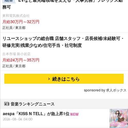
EVなど最先端領域を支える「人事労務」フレックス勤
NEW
務可
東和電気株式会社
月給30万円～32万円
正社員 / 東京都
リユースショップの総合職 店舗スタッフ・店長候補/未経験可・
研修充実/残業少なめ/住宅手当・社宅制度
古本市場 新小岩店
月給24万円～35万円
正社員 / 東京都
続きはこちら
sponsored by 求人ボックス
音楽ランキングニュース
aespa「KISS N TELL」が急上昇1位
2026-08-06 04:00