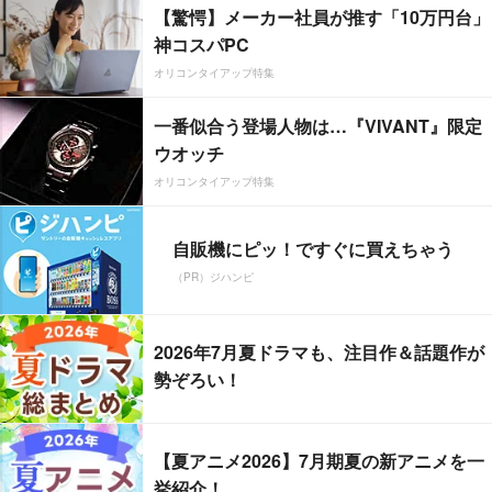
【驚愕】メーカー社員が推す「10万円台」
神コスパPC
オリコンタイアップ特集
一番似合う登場人物は…『VIVANT』限定
ウオッチ
オリコンタイアップ特集
自販機にピッ！ですぐに買えちゃう
（PR）ジハンピ
2026年7月夏ドラマも、注目作＆話題作が
勢ぞろい！
【夏アニメ2026】7月期夏の新アニメを一
挙紹介！