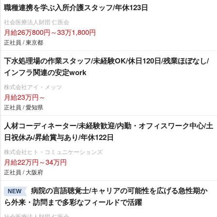
職種連携を学ぶ入所介護スタッフ/年休123日
社会医療法人財団 仁医会
月給26万800円～33万1,800円
正社員 / 東京都
下水処理場の作業スタッフ/未経験OK/休日120日/残業ほぼなし/
インフラ関連の安定work
株式会社アイ・メッツ
月給23万円～
正社員 / 愛知県
人材コーディネーター/未経験歓迎/内勤・オフィスワーク中心/土
日祝休み/昇給賞与あり/年休122日
株式会社ヒト・コミュニケーションズ
月給22万円～34万円
正社員 / 大阪府
病院の言語聴覚士/キャリアの可能性を広げる急性期か
NEW
ら外来・訪問まで多彩なフィールドで活躍
社会医療法人財団 仁医会