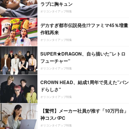
ラブに胸キュン
オリコンタイアップ特集
デカすぎ都市伝説発生!?ファミマ45％増量
作戦再来
オリコンタイアップ特集
SUPER★DRAGON、自ら描いた”レトロ
フューチャー”
オリコンタイアップ特集
CROWN HEAD、結成1周年で見えた”バン
ドらしさ”
オリコンタイアップ特集
【驚愕】メーカー社員が推す「10万円台」
神コスパPC
オリコンタイアップ特集