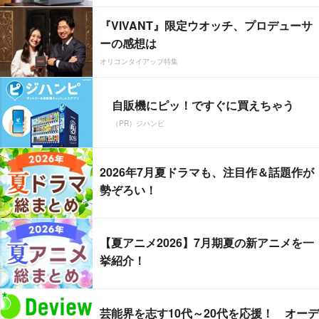
『VIVANT』限定ウオッチ、プロデューサ
ーの感想は
オリコンタイアップ特集
自販機にピッ！ですぐに買えちゃう
（PR）ジハンピ
2026年7月夏ドラマも、注目作＆話題作が
勢ぞろい！
【夏アニメ2026】7月期夏の新アニメを一
挙紹介！
芸能界を志す10代～20代を応援！ オーデ