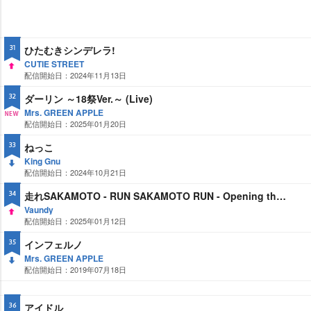
ひたむきシンデレラ!
31
CUTIE STREET
配信開始日：2024年11月13日
UP
ダーリン ～18祭Ver.～ (Live)
32
Mrs. GREEN APPLE
配信開始日：2025年01月20日
NE
W
ねっこ
33
King Gnu
配信開始日：2024年10月21日
DO
WN
走れSAKAMOTO - RUN SAKAMOTO RUN - Opening theme to SAKAMOTO DAYS
34
Vaundy
配信開始日：2025年01月12日
UP
インフェルノ
35
Mrs. GREEN APPLE
配信開始日：2019年07月18日
DO
WN
アイドル
36