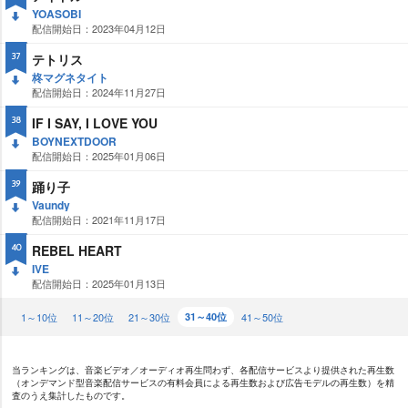
YOASOBI
配信開始日：2023年04月12日
DO
WN
テトリス
37
柊マグネタイト
配信開始日：2024年11月27日
DO
WN
IF I SAY, I LOVE YOU
38
BOYNEXTDOOR
配信開始日：2025年01月06日
DO
WN
踊り子
39
Vaundy
配信開始日：2021年11月17日
DO
WN
REBEL HEART
40
IVE
配信開始日：2025年01月13日
DO
WN
1～10位
11～20位
21～30位
31～40位
41～50位
当ランキングは、音楽ビデオ／オーディオ再生問わず、各配信サービスより提供された再生数
（オンデマンド型音楽配信サービスの有料会員による再生数および広告モデルの再生数）を精
査のうえ集計したものです。