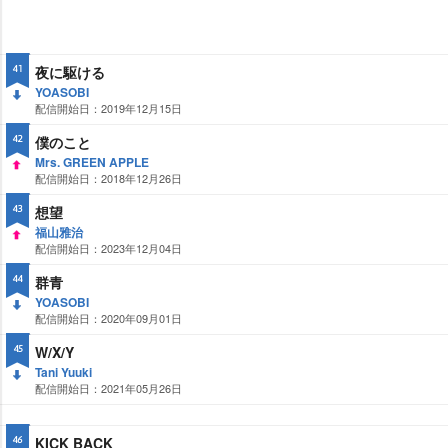
夜に駆ける
41
YOASOBI
配信開始日：2019年12月15日
DO
WN
僕のこと
42
Mrs. GREEN APPLE
配信開始日：2018年12月26日
UP
想望
43
福山雅治
配信開始日：2023年12月04日
UP
群青
44
YOASOBI
配信開始日：2020年09月01日
DO
WN
W/X/Y
45
Tani Yuuki
配信開始日：2021年05月26日
DO
WN
KICK BACK
46