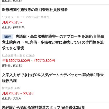
正社員 / 東京都
医療機関や施設等の巡回管理社員候補者
ワタキューセイモア株式会社 業務部
月給25万円～
正社員 / 神奈川県
失語症・高次脳機能障害へのアプローチを深化/言語聴
NEW
覚士院内VF・VE完備・多職種と密に連携してSTの専門性を追
求できる環境
社会医療法人財団 仁医会
年収350万2,800円～470万2,800円
正社員 / 東京都
文字入力ができればOK/人気ゲームのデバッカー/昇給年2回/未
経験活躍
株式会社GUM
月給28万円～50万円
正社員 / 大阪府
未経験から始める塗料製造スタッフ 完全週休2日制