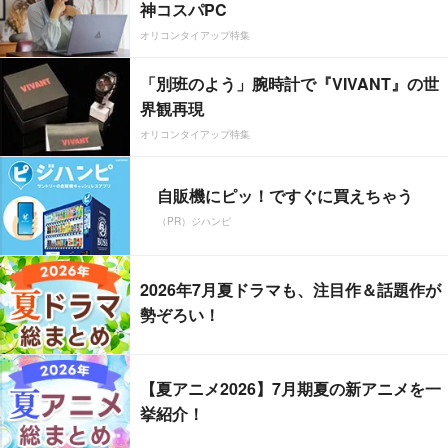
神コスパPC
オリコンタイアップ特集
「別班のよう」腕時計で『VIVANT』の世
界観再現
オリコンタイアップ特集
自販機にピッ！ですぐに買えちゃう
（PR）ジハンピ
2026年7月夏ドラマも、注目作＆話題作が
勢ぞろい！
【夏アニメ2026】7月期夏の新アニメを一
挙紹介！