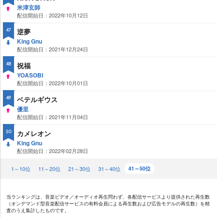
米津玄師
配信開始日：2022年10月12日
UP
逆夢
47
King Gnu
配信開始日：2021年12月24日
DO
WN
祝福
48
YOASOBI
配信開始日：2022年10月01日
UP
ベテルギウス
49
優里
配信開始日：2021年11月04日
UP
カメレオン
50
King Gnu
配信開始日：2022年02月28日
DO
WN
1～10位
11～20位
21～30位
31～40位
41～50位
当ランキングは、音楽ビデオ／オーディオ再生問わず、各配信サービスより提供された再生数
（オンデマンド型音楽配信サービスの有料会員による再生数および広告モデルの再生数）を精
査のうえ集計したものです。