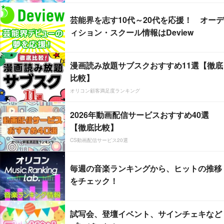
芸能界を志す10代～20代を応援！ オーデ
ィション・スクール情報はDeview
漫画読み放題サブスクおすすめ11選【徹底
比較】
オリコン顧客満足度ランキング
2026年動画配信サービスおすすめ40選
【徹底比較】
CS動画配信サービス20選
毎週の音楽ランキングから、ヒットの推移
をチェック！
試写会、登壇イベント、サインチェキなど