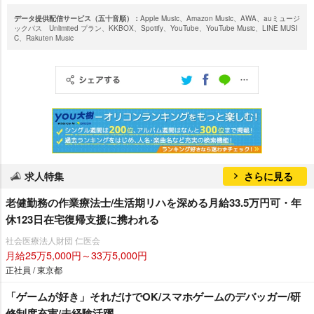
データ提供配信サービス（五十音順）：
Apple Music、Amazon Music、AWA、auミュージ
ックパス Unlimited プラン、KKBOX、Spotify、YouTube、YouTube Music、LINE MUSI
C、Rakuten Music
求人特集
さらに見る
老健勤務の作業療法士/生活期リハを深める月給33.5万円可・年
休123日在宅復帰支援に携われる
社会医療法人財団 仁医会
月給25万5,000円～33万5,000円
正社員 / 東京都
「ゲームが好き」それだけでOK/スマホゲームのデバッガー/研
修制度充実/未経験活躍