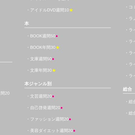
・コ
・アイドルDVD週間10
★
・ラ
本
・ラ
・BOOK週間50
●
・ラ
・BOOK年間30
★
・ラ
・文庫週間50
●
・ラ
・文庫年間30
★
・ラ
本ジャンル別
総合
間20
・文芸週間20
●
・総
・自己啓発週間20
●
・総
・ファッション週間20
●
・美容ダイエット週間20
●