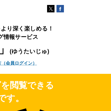
をより深く楽しめる！
グ情報サービス
樹」
(ゆうたいじゅ)
方（会員ログイン）
グを閲覧できる
です。