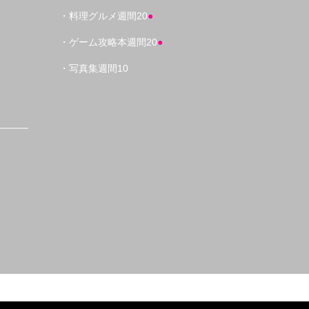
・料理グルメ週間20
●
・ゲーム攻略本週間20
●
・写真集週間10