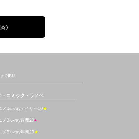
位まで掲載
メ・コミック・ラノベ
メBlu-rayデイリー10
★
メBlu-ray週間20
●
メBlu-ray年間20
★