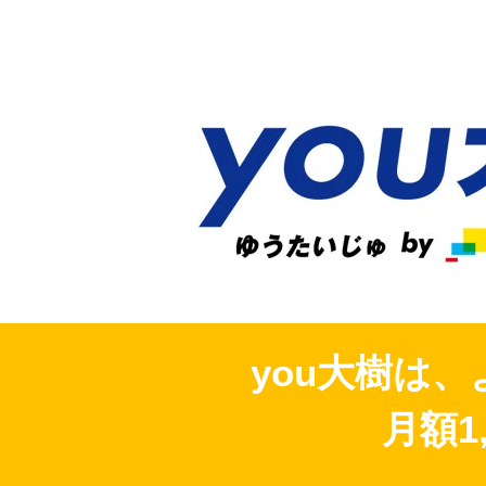
you大樹は
月額1,