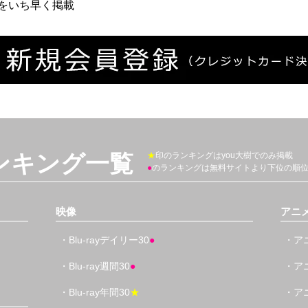
をいち早く掲載
ンキング一覧
★
印のランキングはyou大樹でのみ掲載
●
のランキングは無料サイトより下位の順
映像
アニ
・Blu-rayデイリー30
●
・アニ
・Blu-ray週間30
●
・アニ
・Blu-ray年間30
★
・アニ