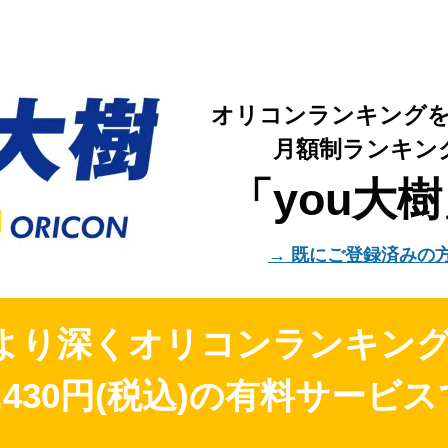
オリコンランキング
月額制ランキン
「you大
→ 既にご登録済みの
、より深くオリコンランキン
430円(税込)
の有料サービス