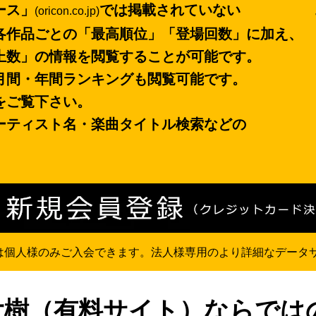
ース」
では掲載されていない
(oricon.co.jp)
各作品ごとの「最高順位」「登場回数」に加え、
上数」の情報を閲覧することが可能です。
月間・年間ランキングも閲覧可能です。
をご覧下さい。
ーティスト名・楽曲タイトル検索などの
」は個人様のみご入会できます。法人様専用のより詳細なデータ
u大樹（有料サイト）ならでは