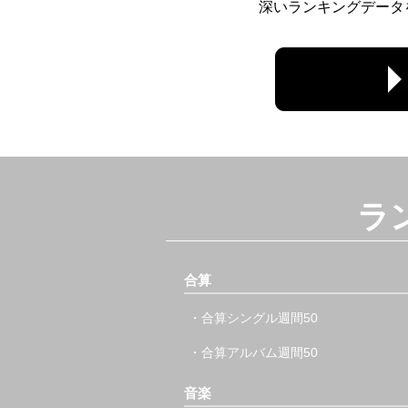
深いランキングデータ
ラ
合算
・合算シングル週間50
・合算アルバム週間50
音楽