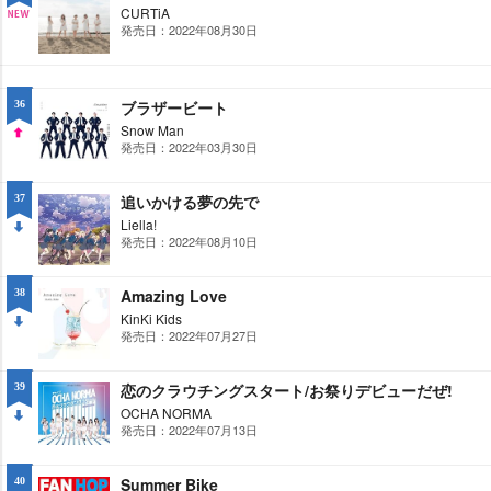
CURTiA
発売日：2022年08月30日
NE
W
ブラザービート
36
Snow Man
発売日：2022年03月30日
UP
追いかける夢の先で
37
Liella!
発売日：2022年08月10日
DO
WN
Amazing Love
38
KinKi Kids
発売日：2022年07月27日
DO
WN
恋のクラウチングスタート/お祭りデビューだぜ!
39
OCHA NORMA
発売日：2022年07月13日
DO
WN
Summer Bike
40