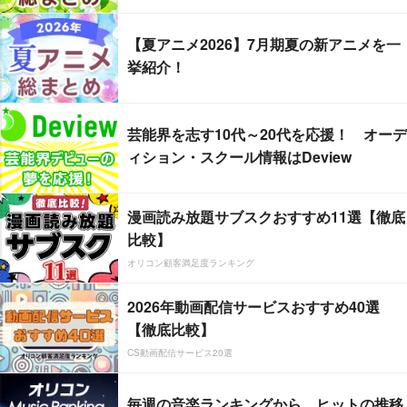
【夏アニメ2026】7月期夏の新アニメを一
挙紹介！
芸能界を志す10代～20代を応援！ オーデ
ィション・スクール情報はDeview
漫画読み放題サブスクおすすめ11選【徹底
比較】
オリコン顧客満足度ランキング
2026年動画配信サービスおすすめ40選
【徹底比較】
CS動画配信サービス20選
毎週の音楽ランキングから、ヒットの推移