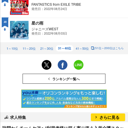
FANTASTICS from EXILE TRIBE
発売日：2022年08月24日
DO
WN
星の雨
40
ジャニーズWEST
発売日：2022年08月03日
DO
WN
1～10位
11～20位
21～30位
31～40位
41～50位
51位～200位はこちら
ランキング一覧へ
求人特集
さらに見る