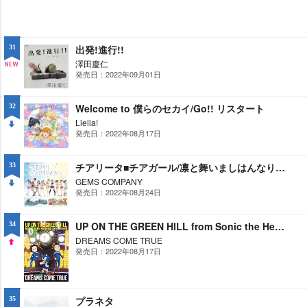
出発!進行!!
31
澤田慶仁
発売日：2022年09月01日
NE
W
Welcome to 僕らのセカイ/Go!! リスタート
32
Liella!
発売日：2022年08月17日
DO
WN
チアリータ■チアガール/凛と舞いましはんなり小町
33
GEMS COMPANY
発売日：2022年08月24日
DO
WN
UP ON THE GREEN HILL from Sonic the Hedgehog Green Hill Zone
34
DREAMS COME TRUE
発売日：2022年08月17日
UP
プラネタ
35